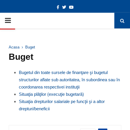
Facebook
Twitter
Youtube
Deschide bara de unelte
PRIMARY
MENU
Acasa
Buget
Buget
Bugetul din toate sursele de finanţare şi bugetul
structurilor aflate sub autoritatea, în subordinea sau în
coordonarea respectivei instituţii
Situaţia plăţilor (execuţie bugetară)
Situaţia drepturilor salariale pe funcţii şi a altor
drepturi/beneficii