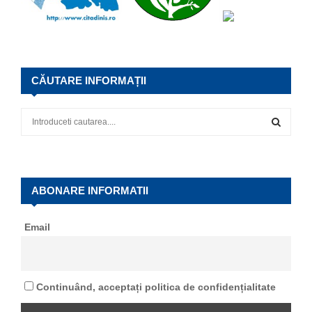
CĂUTARE INFORMAȚII
S
e
a
S
r
c
E
h
ABONARE INFORMATII
f
A
o
Email
r
R
:
C
Continuând, acceptați politica de confidențialitate
H