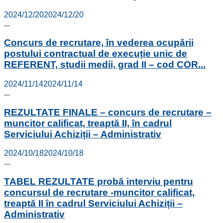
2024/12/20
2024/12/20
...
Concurs de recrutare, în vederea ocupării
postului contractual de execuție unic de
REFERENT, studii medii, grad II – cod COR...
2024/11/14
2024/11/14
...
REZULTATE FINALE – concurs de recrutare –
muncitor calificat, treaptă II, în cadrul
Serviciului Achiziții – Administrativ
2024/10/18
2024/10/18
...
TABEL REZULTATE probă interviu pentru
concursul de recrutare -muncitor calificat,
treaptă II în cadrul Serviciului Achiziții –
Administrativ