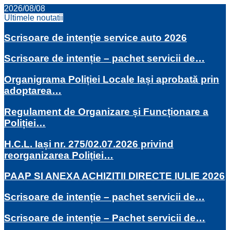
2026/08/08
Ultimele noutatii
Scrisoare de intenție service auto 2026
Scrisoare de intenție – pachet servicii de…
Organigrama Poliției Locale Iași aprobată prin
adoptarea…
Regulament de Organizare și Funcționare a
Poliției…
H.C.L. Iași nr. 275/02.07.2026 privind
reorganizarea Poliției…
PAAP SI ANEXA ACHIZITII DIRECTE IULIE 2026
Scrisoare de intenție – pachet servicii de…
Scrisoare de intenție – Pachet servicii de…