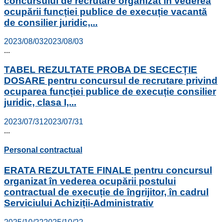
concursului de recrutare organizat în vederea
ocupării funcției publice de execuție vacantă
de consilier juridic,...
2023/08/03
2023/08/03
...
TABEL REZULTATE PROBA DE SECECȚIE
DOSARE pentru concursul de recrutare privind
ocuparea funcției publice de execuție consilier
juridic, clasa I,...
2023/07/31
2023/07/31
...
Personal contractual
ERATA REZULTATE FINALE pentru concursul
organizat în vederea ocupării postului
contractual de execuție de îngrijitor, în cadrul
Serviciului Achiziții-Administrativ