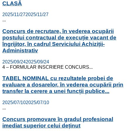
CLASĂ
2025/11/27
2025/11/27
...
Concurs de recrutare, în vederea ocupării
postului contractual de execuție vacant de
îngrijitor, în cadrul Serviciului Achiziții-
Administrativ
2025/09/24
2025/09/24
4 – FORMULAR INSCRIERE CONCURS...
TABEL NOMINAL cu rezultatele probei de
evaluare a dosarelor, în vederea ocupării prin
transfer la cerere a unei funcții publice...
2025/07/10
2025/07/10
...
Concurs promovare în gradul profesional
imediat superior celui deținut