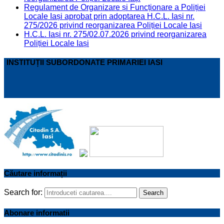
Regulament de Organizare și Funcționare a Poliției
Locale Iași aprobat prin adoptarea H.C.L. Iași nr.
275/2026 privind reorganizarea Poliției Locale Iași
H.C.L. Iași nr. 275/02.07.2026 privind reorganizarea
Poliției Locale Iași
INSTITUȚII SUBORDONATE PRIMARIEI IASI
Căutare informații
Search for:
Search
Abonare informatii