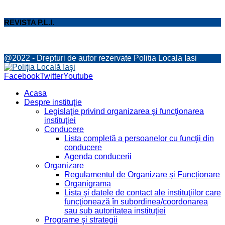
REVISTA P.L.I.
@2022 - Drepturi de autor rezervate Politia Locala Iasi
Facebook
Twitter
Youtube
Acasa
Despre instituţie
Legislaţie privind organizarea şi funcţionarea
instituţiei
Conducere
Lista completă a persoanelor cu funcţii din
conducere
Agenda conducerii
Organizare
Regulamentul de Organizare și Funcționare
Organigrama
Lista şi datele de contact ale instituţiilor care
funcţionează în subordinea/coordonarea
sau sub autoritatea instituţiei
Programe şi strategii