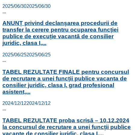
2025/06/30
2025/06/30
...
ANUNȚ privind declanșarea procedurii de
transfer la cerere pentru ocuparea funcției
publice de execuție vacantă de consilier
juridic, clasa I,...
2025/06/25
2025/06/25
...
TABEL REZULTATE FINALE pentru concursul
de recrutare a unei funcții publice vacanta de
consilier juridic, clasa I, grad profesional
asistent,...
2024/12/12
2024/12/12
...
TABEL REZULTATE proba scrisă – 10.12.2024
la concursul de recrutare a unei funcții publice
vacante de consilier juridic, clasa I,...