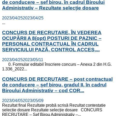
de conducere – șef birou, în cadrul Biroului
Administrativ – Rezultate selecție dosare
2023/04/25
2023/04/25
...
CONCURS DE RECRUTARE, ÎN VEDEREA
OCUPĂRII A 8(opt) POSTURI DE PAZNIC –
PERSONAL CONTRACTUAL ÎN CADRUL
SERVICIULUI PAZĂ, CONTROL ACCES,...
2023/04/25
2023/05/11
0. Formular editabil înscriere concurs – Anexa 2 din H.G.
1.336_2022...
CONCURS DE RECRUTARE – post contractual
de conducere – șef birou, gradul II, în cadrul
Biroului Administrativ – cod COR...
2023/04/05
2023/05/09
Rezultat final Rezultate probă scrisă Rezultat contestatie
selectie dosare Rezultate selecție dosare CONCURS
RECRUTARE – Șef Birou Administrativ –...