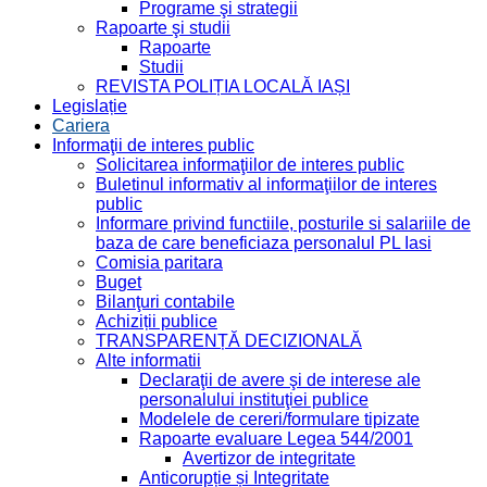
Programe şi strategii
Rapoarte şi studii
Rapoarte
Studii
REVISTA POLIȚIA LOCALĂ IAȘI
Legislație
Cariera
Informaţii de interes public
Solicitarea informaţiilor de interes public
Buletinul informativ al informaţiilor de interes
public
Informare privind functiile, posturile si salariile de
baza de care beneficiaza personalul PL Iasi
Comisia paritara
Buget
Bilanţuri contabile
Achiziții publice
TRANSPARENȚĂ DECIZIONALĂ
Alte informatii
Declaraţii de avere şi de interese ale
personalului instituţiei publice
Modelele de cereri/formulare tipizate
Rapoarte evaluare Legea 544/2001
Avertizor de integritate
Anticorupție și Integritate