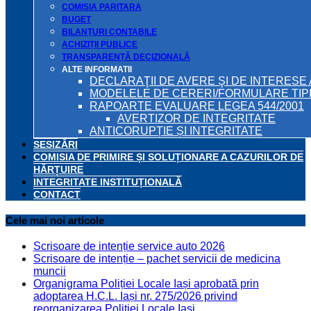
COMISIA PARITARA
BUGET
BILANŢURI CONTABILE
ACHIZIȚII PUBLICE
TRANSPARENȚĂ DECIZIONALĂ
ALTE INFORMATII
DECLARAŢII DE AVERE ŞI DE INTERESE 
MODELELE DE CERERI/FORMULARE TIP
RAPOARTE EVALUARE LEGEA 544/2001
AVERTIZOR DE INTEGRITATE
ANTICORUPȚIE ȘI INTEGRITATE
SESIZĂRI
COMISIA DE PRIMIRE ȘI SOLUȚIONARE A CAZURILOR DE
HĂRȚUIRE
INTEGRITATE INSTITUȚIONALĂ
CONTACT
Cele mai noi articole
Scrisoare de intenție service auto 2026
Scrisoare de intenție – pachet servicii de medicina
muncii
Organigrama Poliției Locale Iași aprobată prin
adoptarea H.C.L. Iași nr. 275/2026 privind
reorganizarea Poliției Locale Iași