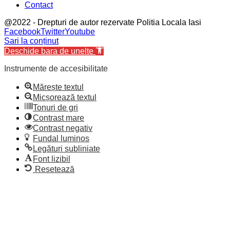
Contact
@2022 - Drepturi de autor rezervate Politia Locala Iasi
Facebook
Twitter
Youtube
Sari la conținut
Deschide bara de unelte
Instrumente de accesibilitate
Mărește textul
Micșorează textul
Tonuri de gri
Contrast mare
Contrast negativ
Fundal luminos
Legături subliniate
Font lizibil
Resetează