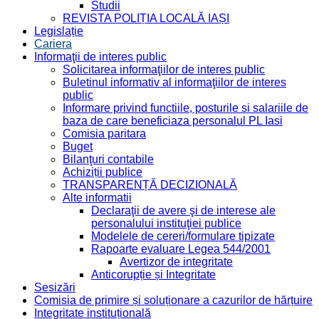
Studii
REVISTA POLIȚIA LOCALĂ IAȘI
Legislație
Cariera
Informaţii de interes public
Solicitarea informaţiilor de interes public
Buletinul informativ al informaţiilor de interes
public
Informare privind functiile, posturile si salariile de
baza de care beneficiaza personalul PL Iasi
Comisia paritara
Buget
Bilanţuri contabile
Achiziții publice
TRANSPARENȚĂ DECIZIONALĂ
Alte informatii
Declaraţii de avere şi de interese ale
personalului instituţiei publice
Modelele de cereri/formulare tipizate
Rapoarte evaluare Legea 544/2001
Avertizor de integritate
Anticorupție și Integritate
Sesizări
Comisia de primire și soluționare a cazurilor de hărțuire
Integritate instituțională