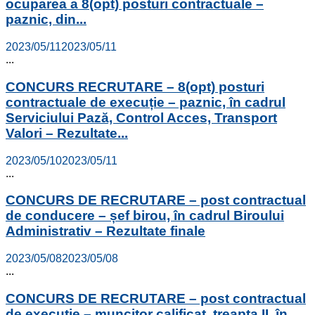
ocuparea a 8(opt) posturi contractuale –
paznic, din...
2023/05/11
2023/05/11
...
CONCURS RECRUTARE – 8(opt) posturi
contractuale de execuție – paznic, în cadrul
Serviciului Pază, Control Acces, Transport
Valori – Rezultate...
2023/05/10
2023/05/11
...
CONCURS DE RECRUTARE – post contractual
de conducere – șef birou, în cadrul Biroului
Administrativ – Rezultate finale
2023/05/08
2023/05/08
...
CONCURS DE RECRUTARE – post contractual
de execuție – muncitor calificat, treapta II, în