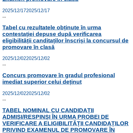
2025/12/17
2025/12/17
...
Tabel cu rezultatele obținute în urma
contestației depuse după verificarea
eligibilității canditaților înscriși la concursul de
promovare în clasă
2025/12/02
2025/12/02
...
Concurs promovare în gradul profesional
imediat superior celui deținut
2025/12/02
2025/12/02
...
TABEL NOMINAL CU CANDIDAȚII
ADMIȘI/RESPINȘI ÎN URMA PROBEI DE
VERIFICARE A ELIGIBILITĂȚII CANDIDAȚILOR
PRIVIND EXAMENUL DE PROMOVARE ÎN