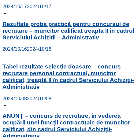
2024/10/17
2024/10/17
...
Rezultate proba practică pentru concursul de
recrutare – muncitor calificat treapta II în cadrul
Serviciului Achiziții – Administrativ
2024/10/16
2024/10/16
...
Tabel rezultate selecție doasare – concurs
recrutare personal contractual, muncitor
calificat, treaptă II în cadrul Serviciului Achiziții-
Administrativ
2024/10/08
2024/10/08
...
ANUNȚ – concurs de recrutare, în vederea
ocupării unei funcții contractuale de muncitor
calificat, din cadrul Serviciului Achiziții-
Administrativ