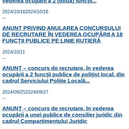
vederea ocupării a 2 (două) funcții...
2024/10/16
2024/10/16
...
ANUNȚ PRIVIND ANULAREA CONCURSULUI
DE RECRUTARE ÎN VEDEREA OCUPĂRII A 18
FUNCȚII PUBLICE PE LINIE RUTIERĂ
2024/10/11
...
ANUNȚ – concurs de recrutare, în vederea
ocupării a 2 funcții publice de polițist local, din
cadrul Serviciului Poliție Locală...
2024/09/25
2024/09/27
...
ANUNȚ – concurs de recrutare, în vederea
ocupării a unei publice de consilier juridic din
cadrul Compartimentului Juridic