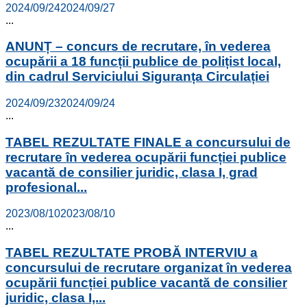
2024/09/24
2024/09/27
...
ANUNȚ – concurs de recrutare, în vederea
ocupării a 18 funcții publice de polițist local,
din cadrul Serviciului Siguranța Circulației
2024/09/23
2024/09/24
...
TABEL REZULTATE FINALE a concursului de
recrutare în vederea ocupării funcției publice
vacantă de consilier juridic, clasa I, grad
profesional...
2023/08/10
2023/08/10
...
TABEL REZULTATE PROBĂ INTERVIU a
concursului de recrutare organizat în vederea
ocupării funcției publice vacantă de consilier
juridic, clasa I,...