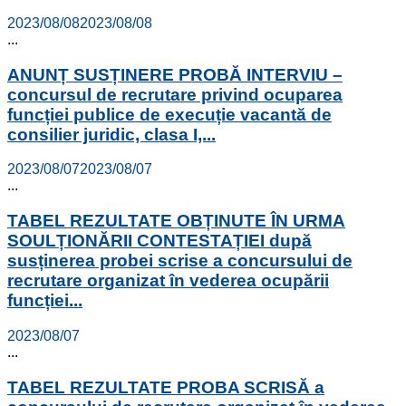
2023/08/08
2023/08/08
...
ANUNȚ SUSȚINERE PROBĂ INTERVIU –
concursul de recrutare privind ocuparea
funcției publice de execuție vacantă de
consilier juridic, clasa I,...
2023/08/07
2023/08/07
...
TABEL REZULTATE OBȚINUTE ÎN URMA
SOULȚIONĂRII CONTESTAȚIEI după
susținerea probei scrise a concursului de
recrutare organizat în vederea ocupării
funcției...
2023/08/07
...
TABEL REZULTATE PROBA SCRISĂ a