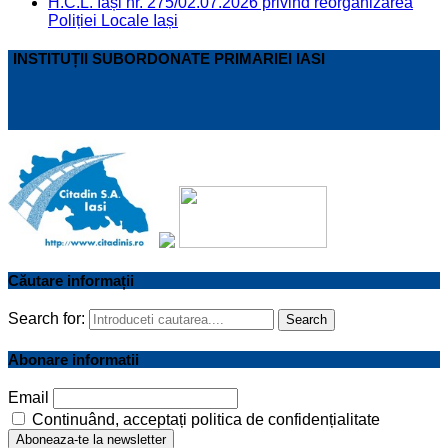
H.C.L. Iași nr. 275/02.07.2026 privind reorganizarea
Poliției Locale Iași
INSTITUȚII SUBORDONATE PRIMARIEI IASI
Căutare informații
Search for:
Search
Abonare informatii
Email
Continuând, acceptați politica de confidențialitate