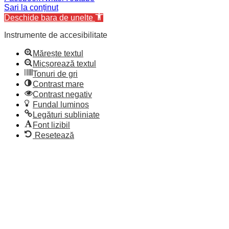
Sari la conținut
Deschide bara de unelte
Instrumente de accesibilitate
Mărește textul
Micșorează textul
Tonuri de gri
Contrast mare
Contrast negativ
Fundal luminos
Legături subliniate
Font lizibil
Resetează