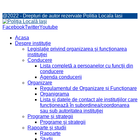
@2022 - Drepturi de autor rezervate Politia Locala Iasi
Facebook
Twitter
Youtube
Acasa
Despre instituţie
Legislaţie privind organizarea şi funcţionarea
instituţiei
Conducere
Lista completă a persoanelor cu funcţii din
conducere
Agenda conducerii
Organizare
Regulamentul de Organizare și Funcționare
Organigrama
Lista şi datele de contact ale instituţiilor care
funcţionează în subordinea/coordonarea
sau sub autoritatea instituţiei
Programe şi strategii
Programe şi strategii
Rapoarte şi studii
Rapoarte
Studii