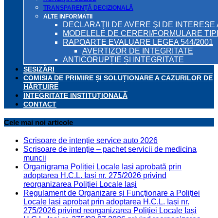
TRANSPARENȚĂ DECIZIONALĂ
ALTE INFORMATII
DECLARAŢII DE AVERE ŞI DE INTERESE 
MODELELE DE CERERI/FORMULARE TIP
RAPOARTE EVALUARE LEGEA 544/2001
AVERTIZOR DE INTEGRITATE
ANTICORUPȚIE ȘI INTEGRITATE
SESIZĂRI
COMISIA DE PRIMIRE ȘI SOLUȚIONARE A CAZURILOR DE
HĂRȚUIRE
INTEGRITATE INSTITUȚIONALĂ
CONTACT
Cele mai noi articole
Scrisoare de intenție service auto 2026
Scrisoare de intenție – pachet servicii de medicina
muncii
Organigrama Poliției Locale Iași aprobată prin
adoptarea H.C.L. Iași nr. 275/2026 privind
reorganizarea Poliției Locale Iași
Regulament de Organizare și Funcționare a Poliției
Locale Iași aprobat prin adoptarea H.C.L. Iași nr.
275/2026 privind reorganizarea Poliției Locale Iași