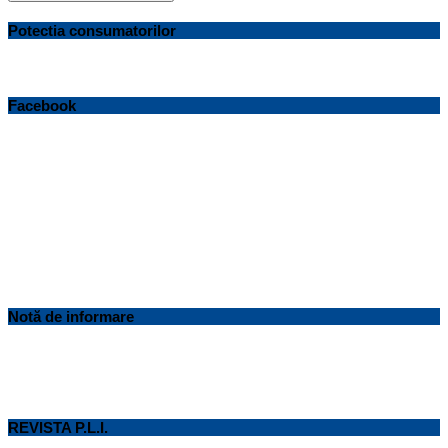
Potectia consumatorilor
Facebook
Notă de informare
REVISTA P.L.I.