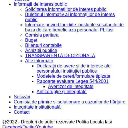
Informaţii de interes public
Solicitarea informaţiilor de interes public
Buletinul informativ al informaţiilor de interes
public
Informare privind functiile, posturile si salariile de
baza de care beneficiaza personalul PL Iasi
Comisia paritara
Buget
Bilanţuri contabile
Achiziții publice
TRANSPARENȚĂ DECIZIONALĂ
Alte informatii
Declaraţii de avere şi de interese ale
personalului instituţiei publice
Modelele de cereri/formulare tipizate
Rapoarte evaluare Legea 544/2001
Avertizor de integritate
Anticorupție și Integritate
Sesizări
Comisia de primire și soluționare a cazurilor de hărțuire
Integritate instituțională
Contact
@2022 - Drepturi de autor rezervate Politia Locala Iasi
Facebook
Twitter
Youtube