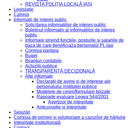
REVISTA POLIȚIA LOCALĂ IAȘI
Legislație
Cariera
Informaţii de interes public
Solicitarea informaţiilor de interes public
Buletinul informativ al informaţiilor de interes
public
Informare privind functiile, posturile si salariile de
baza de care beneficiaza personalul PL Iasi
Comisia paritara
Buget
Bilanţuri contabile
Achiziții publice
TRANSPARENȚĂ DECIZIONALĂ
Alte informatii
Declaraţii de avere şi de interese ale
personalului instituţiei publice
Modelele de cereri/formulare tipizate
Rapoarte evaluare Legea 544/2001
Avertizor de integritate
Anticorupție și Integritate
Sesizări
Comisia de primire și soluționare a cazurilor de hărțuire
Integritate instituțională
Contact