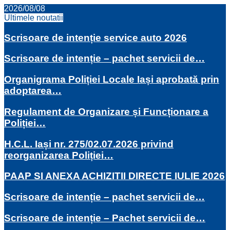
2026/08/08
Ultimele noutatii
Scrisoare de intenție service auto 2026
Scrisoare de intenție – pachet servicii de…
Organigrama Poliției Locale Iași aprobată prin
adoptarea…
Regulament de Organizare și Funcționare a
Poliției…
H.C.L. Iași nr. 275/02.07.2026 privind
reorganizarea Poliției…
PAAP SI ANEXA ACHIZITII DIRECTE IULIE 2026
Scrisoare de intenție – pachet servicii de…
Scrisoare de intenție – Pachet servicii de…