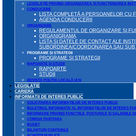
LEGISLAŢIE PRIVIND ORGANIZAREA ŞI FUNCŢIONAREA INSTI
CONDUCERE
LISTA COMPLETĂ A PERSOANELOR CU 
AGENDA CONDUCERII
ORGANIZARE
REGULAMENTUL DE ORGANIZARE ȘI F
ORGANIGRAMA
LISTA ŞI DATELE DE CONTACT ALE INST
SUBORDINEA/COORDONAREA SAU SUB A
PROGRAME ŞI STRATEGII
PROGRAME ŞI STRATEGII
RAPOARTE ŞI STUDII
RAPOARTE
STUDII
REVISTA POLIȚIA LOCALĂ IAȘI
LEGISLAȚIE
CARIERA
INFORMAŢII DE INTERES PUBLIC
SOLICITAREA INFORMAŢIILOR DE INTERES PUBLIC
BULETINUL INFORMATIV AL INFORMAŢIILOR DE INTERES PU
INFORMARE PRIVIND FUNCTIILE, POSTURILE SI SALARIILE 
COMISIA PARITARA
BUGET
BILANŢURI CONTABILE
ACHIZIȚII PUBLICE