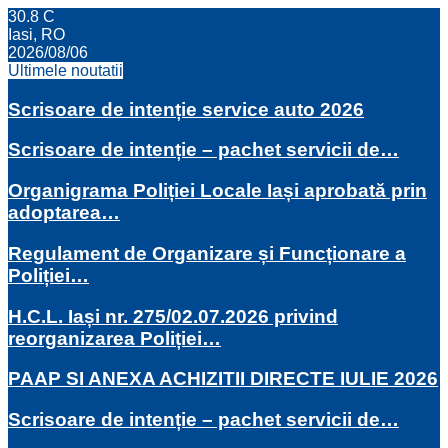
30.8
C
Iasi, RO
2026/08/06
Ultimele noutatii
Scrisoare de intenție service auto 2026
Scrisoare de intenție – pachet servicii de…
Organigrama Poliției Locale Iași aprobată prin
adoptarea…
Regulament de Organizare și Funcționare a
Poliției…
H.C.L. Iași nr. 275/02.07.2026 privind
reorganizarea Poliției…
PAAP SI ANEXA ACHIZITII DIRECTE IULIE 2026
Scrisoare de intenție – pachet servicii de…