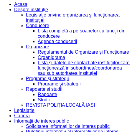
Acasa
Despre instituţie
Legislaţie privind organizarea şi funcţionarea
instituţiei
Conducere
Lista completă a persoanelor cu funcţii din
conducere
Agenda conducerii
Organizare
Regulamentul de Organizare și Funcționare
Organigrama
Lista şi datele de contact ale instituţiilor care
funcţionează în subordinea/coordonarea
sau sub autoritatea instituţiei
Programe şi strategii
Programe şi strategii
Rapoarte şi studii
Rapoarte
Studii
REVISTA POLIȚIA LOCALĂ IAȘI
Legislație
Cariera
Informaţii de interes public
Solicitarea informaţiilor de interes public
Buletinul informativ al informaţiilor de interes