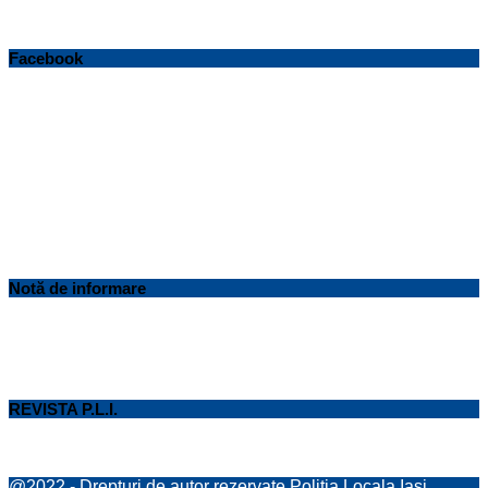
Facebook
Notă de informare
REVISTA P.L.I.
@2022 - Drepturi de autor rezervate Politia Locala Iasi