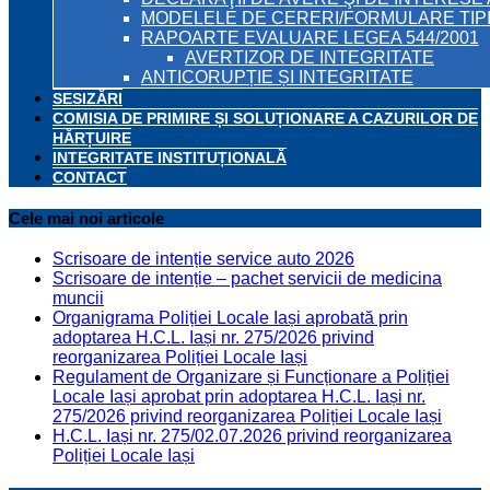
MODELELE DE CERERI/FORMULARE TIP
RAPOARTE EVALUARE LEGEA 544/2001
AVERTIZOR DE INTEGRITATE
ANTICORUPȚIE ȘI INTEGRITATE
SESIZĂRI
COMISIA DE PRIMIRE ȘI SOLUȚIONARE A CAZURILOR DE
HĂRȚUIRE
INTEGRITATE INSTITUȚIONALĂ
CONTACT
Cele mai noi articole
Scrisoare de intenție service auto 2026
Scrisoare de intenție – pachet servicii de medicina
muncii
Organigrama Poliției Locale Iași aprobată prin
adoptarea H.C.L. Iași nr. 275/2026 privind
reorganizarea Poliției Locale Iași
Regulament de Organizare și Funcționare a Poliției
Locale Iași aprobat prin adoptarea H.C.L. Iași nr.
275/2026 privind reorganizarea Poliției Locale Iași
H.C.L. Iași nr. 275/02.07.2026 privind reorganizarea
Poliției Locale Iași