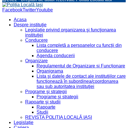
Facebook
Twitter
Youtube
Acasa
Despre instituţie
Legislaţie privind organizarea şi funcţionarea
instituţiei
Conducere
Lista completă a persoanelor cu funcţii din
conducere
Agenda conducerii
Organizare
Regulamentul de Organizare și Funcționare
Organigrama
Lista şi datele de contact ale instituţiilor care
funcţionează în subordinea/coordonarea
sau sub autoritatea instituţiei
Programe şi strategii
Programe şi strategii
Rapoarte şi studii
Rapoarte
Studii
REVISTA POLIȚIA LOCALĂ IAȘI
Legislație
Cariera