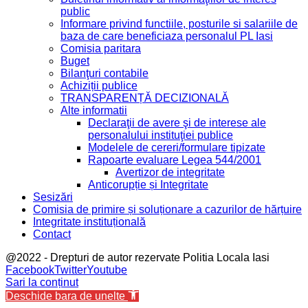
public
Informare privind functiile, posturile si salariile de
baza de care beneficiaza personalul PL Iasi
Comisia paritara
Buget
Bilanţuri contabile
Achiziții publice
TRANSPARENȚĂ DECIZIONALĂ
Alte informatii
Declaraţii de avere şi de interese ale
personalului instituţiei publice
Modelele de cereri/formulare tipizate
Rapoarte evaluare Legea 544/2001
Avertizor de integritate
Anticorupție și Integritate
Sesizări
Comisia de primire și soluționare a cazurilor de hărțuire
Integritate instituțională
Contact
@2022 - Drepturi de autor rezervate Politia Locala Iasi
Facebook
Twitter
Youtube
Sari la conținut
Deschide bara de unelte