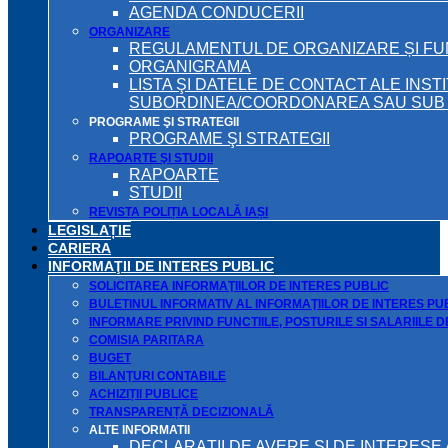
AGENDA CONDUCERII
ORGANIZARE
REGULAMENTUL DE ORGANIZARE ȘI F
ORGANIGRAMA
LISTA ŞI DATELE DE CONTACT ALE INST
SUBORDINEA/COORDONAREA SAU SUB A
PROGRAME ŞI STRATEGII
PROGRAME ŞI STRATEGII
RAPOARTE ŞI STUDII
RAPOARTE
STUDII
REVISTA POLIȚIA LOCALĂ IAȘI
LEGISLAȚIE
CARIERA
INFORMAŢII DE INTERES PUBLIC
SOLICITAREA INFORMAŢIILOR DE INTERES PUBLIC
BULETINUL INFORMATIV AL INFORMAŢIILOR DE INTERES PU
INFORMARE PRIVIND FUNCTIILE, POSTURILE SI SALARIILE 
COMISIA PARITARA
BUGET
BILANŢURI CONTABILE
ACHIZIȚII PUBLICE
TRANSPARENȚĂ DECIZIONALĂ
ALTE INFORMATII
DECLARAŢII DE AVERE ŞI DE INTERESE 