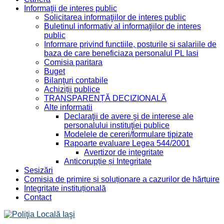
Informaţii de interes public
Solicitarea informaţiilor de interes public
Buletinul informativ al informaţiilor de interes
public
Informare privind functiile, posturile si salariile de
baza de care beneficiaza personalul PL Iasi
Comisia paritara
Buget
Bilanţuri contabile
Achiziții publice
TRANSPARENȚĂ DECIZIONALĂ
Alte informatii
Declaraţii de avere şi de interese ale
personalului instituţiei publice
Modelele de cereri/formulare tipizate
Rapoarte evaluare Legea 544/2001
Avertizor de integritate
Anticorupție și Integritate
Sesizări
Comisia de primire și soluționare a cazurilor de hărțuire
Integritate instituțională
Contact