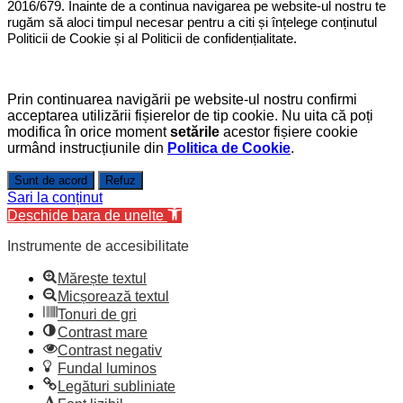
2016/679. Înainte de a continua navigarea pe website-ul nostru te
rugăm să aloci timpul necesar pentru a citi și înțelege conținutul
Politicii de Cookie și al Politicii de confidențialitate.
Prin continuarea navigării pe website-ul nostru confirmi
acceptarea utilizării fișierelor de tip cookie. Nu uita că poți
modifica în orice moment
setările
acestor fișiere cookie
urmând instrucțiunile din
Politica de Cookie
.
Sunt de acord
Refuz
Sari la conținut
Deschide bara de unelte
Instrumente de accesibilitate
Mărește textul
Micșorează textul
Tonuri de gri
Contrast mare
Contrast negativ
Fundal luminos
Legături subliniate