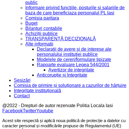
public
Informare privind functiile, posturile si salariile de
baza de care beneficiaza personalul PL Iasi
Comisia paritara
Buget
Bilanţuri contabile
Achiziții publice
TRANSPARENȚĂ DECIZIONALĂ
Alte informatii
Declaraţii de avere şi de interese ale
personalului instituţiei publice
Modelele de cereri/formulare tipizate
Rapoarte evaluare Legea 544/2001
Avertizor de integritate
Anticorupție și Integritate
Sesizări
Comisia de primire și soluționare a cazurilor de hărțuire
Integritate instituțională
Contact
@2022 - Drepturi de autor rezervate Politia Locala Iasi
Facebook
Twitter
Youtube
Acest site respectă și aplică noua politică de protecție a datelor cu
caracter personal și modificările propuse de Regulamentul (UE)