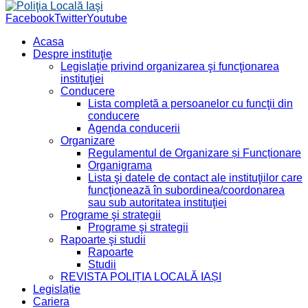
Facebook
Twitter
Youtube
Acasa
Despre instituţie
Legislaţie privind organizarea şi funcţionarea
instituţiei
Conducere
Lista completă a persoanelor cu funcţii din
conducere
Agenda conducerii
Organizare
Regulamentul de Organizare și Funcționare
Organigrama
Lista şi datele de contact ale instituţiilor care
funcţionează în subordinea/coordonarea
sau sub autoritatea instituţiei
Programe şi strategii
Programe şi strategii
Rapoarte şi studii
Rapoarte
Studii
REVISTA POLIȚIA LOCALĂ IAȘI
Legislație
Cariera