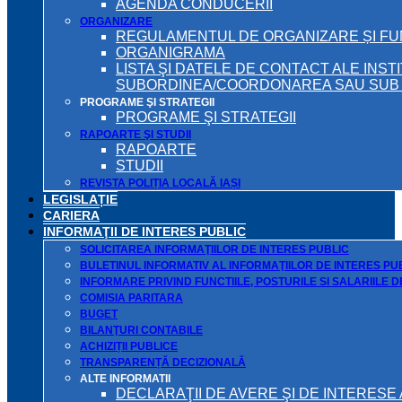
AGENDA CONDUCERII
ORGANIZARE
REGULAMENTUL DE ORGANIZARE ȘI F
ORGANIGRAMA
LISTA ŞI DATELE DE CONTACT ALE INST
SUBORDINEA/COORDONAREA SAU SUB A
PROGRAME ŞI STRATEGII
PROGRAME ŞI STRATEGII
RAPOARTE ŞI STUDII
RAPOARTE
STUDII
REVISTA POLIȚIA LOCALĂ IAȘI
LEGISLAȚIE
CARIERA
INFORMAŢII DE INTERES PUBLIC
SOLICITAREA INFORMAŢIILOR DE INTERES PUBLIC
BULETINUL INFORMATIV AL INFORMAŢIILOR DE INTERES PU
INFORMARE PRIVIND FUNCTIILE, POSTURILE SI SALARIILE 
COMISIA PARITARA
BUGET
BILANŢURI CONTABILE
ACHIZIȚII PUBLICE
TRANSPARENȚĂ DECIZIONALĂ
ALTE INFORMATII
DECLARAŢII DE AVERE ŞI DE INTERESE 