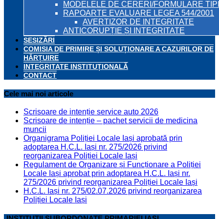
MODELELE DE CERERI/FORMULARE TIP
RAPOARTE EVALUARE LEGEA 544/2001
AVERTIZOR DE INTEGRITATE
ANTICORUPȚIE ȘI INTEGRITATE
SESIZĂRI
COMISIA DE PRIMIRE ȘI SOLUȚIONARE A CAZURILOR DE
HĂRȚUIRE
INTEGRITATE INSTITUȚIONALĂ
CONTACT
Cele mai noi articole
Scrisoare de intenție service auto 2026
Scrisoare de intenție – pachet servicii de medicina
muncii
Organigrama Poliției Locale Iași aprobată prin
adoptarea H.C.L. Iași nr. 275/2026 privind
reorganizarea Poliției Locale Iași
Regulament de Organizare și Funcționare a Poliției
Locale Iași aprobat prin adoptarea H.C.L. Iași nr.
275/2026 privind reorganizarea Poliției Locale Iași
H.C.L. Iași nr. 275/02.07.2026 privind reorganizarea
Poliției Locale Iași
INSTITUȚII SUBORDONATE PRIMARIEI IASI