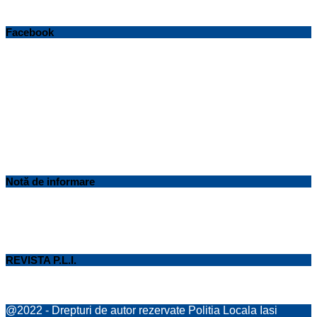
Facebook
Notă de informare
REVISTA P.L.I.
@2022 - Drepturi de autor rezervate Politia Locala Iasi