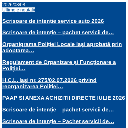
2026/08/08
Ultimele noutatii
Scrisoare de intenție service auto 2026
Scrisoare de intenție – pachet servicii de…
Organigrama Poliției Locale Iași aprobată prin
adoptarea…
Regulament de Organizare și Funcționare a
Poliției…
H.C.L. Iași nr. 275/02.07.2026 privind
reorganizarea Poliției…
PAAP SI ANEXA ACHIZITII DIRECTE IULIE 2026
Scrisoare de intenție – pachet servicii de…
Scrisoare de intenție – Pachet servicii de…