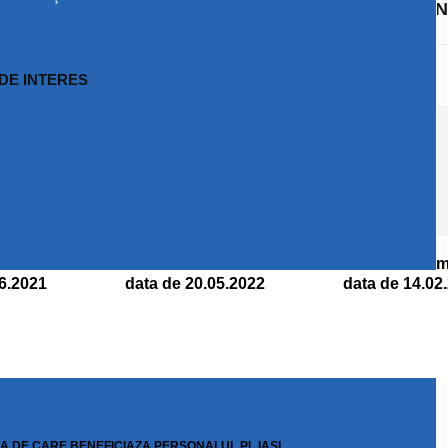
l
I
 DE INTERES
rmativ din
Buletin informativ din
Buletin inform
06.2021
data de 20.05.2022
data de 14.02
ZA DE CARE BENEFICIAZA PERSONALUL PL IASI