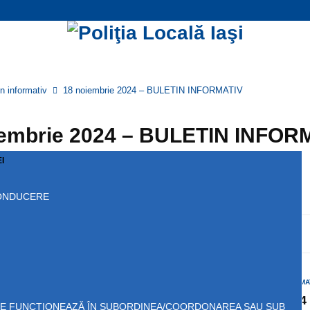
in informativ
18 noiembrie 2024 – BULETIN INFORMATIV
iembrie 2024 – BULETIN INFOR
690
I
CONDUCERE
DITRIBUIRE RETELE SOCIALE
0
TERIOARA
INFORMA
e promovare în grad
25 noiembrie 2024
CARE FUNCŢIONEAZĂ ÎN SUBORDINEA/COORDONAREA SAU SUB