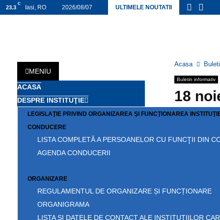
C
Iasi, RO
2026/08/07
ULTIMELE NOUTATII
23.3
Acasa
Bulet
MENIU
Buletin informativ
ACASA
18 no
DESPRE INSTITUŢIE
2024/11/18
LEGISLAŢIE PRIVIND ORGANIZAREA ŞI FUNCŢIONAREA INSTITUŢIE
CONDUCERE
18.11.2024
LISTA COMPLETĂ A PERSOANELOR CU FUNCŢII DIN 
AGENDA CONDUCERII
ORGANIZARE
REGULAMENTUL DE ORGANIZARE ȘI FUNCȚIONARE
INFORMATIA AN
ORGANIGRAMA
Concurs d
LISTA ŞI DATELE DE CONTACT ALE INSTITUŢIILOR 