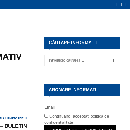
Faceb
Twit
Y
CĂUTARE INFORMAȚII
MATIV
S
e
a
S
r
c
E
h
ABONARE INFORMATII
f
A
o
r
R
Email
:
Continuând, acceptați politica de
C
TIA URMATOARE
confidențialitate
 – BULETIN