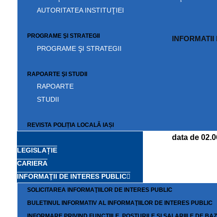
profesiona
AUTORITATEA INSTITUŢIEI
PROGRAME ŞI STRATEGII
INFORMATII
PROGRAME ŞI STRATEGII
RAPOARTE ŞI STUDII
RAPOARTE
STUDII
REVISTA POLIȚIA LOCALĂ IAȘI
Buletin info
data de 02.
LEGISLAȚIE
CARIERA
INFORMAŢII DE INTERES PUBLIC
SOLICITAREA INFORMAŢIILOR DE INTERES PUBLIC
BULETINUL INFORMATIV AL INFORMAŢIILOR DE INTERES PUBLIC
INFORMARE PRIVIND FUNCTIILE, POSTURILE SI SALARIILE DE BA