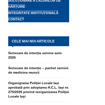
SOLUȚIONARE A CAZURILOR DE
HĂRȚUIRE
INTEGRITATE INSTITUȚIONALĂ
CONTACT
CELE MAI NOI ARTICOLE
Scrisoare de intenție service auto
2026
Scrisoare de intenție – pachet servicii
de medicina muncii
Organigrama Poliției Locale Iași
aprobată prin adoptarea H.C.L. Iași nr.
275/2026 privind reorganizarea Poliției
Locale Iași