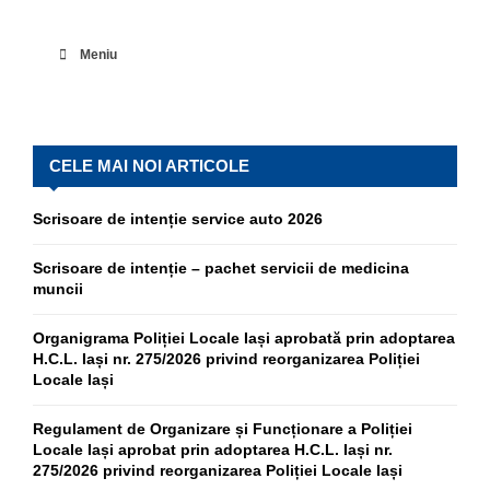
Meniu
CELE MAI NOI ARTICOLE
Scrisoare de intenție service auto 2026
Scrisoare de intenție – pachet servicii de medicina
muncii
Organigrama Poliției Locale Iași aprobată prin adoptarea
H.C.L. Iași nr. 275/2026 privind reorganizarea Poliției
Locale Iași
Regulament de Organizare și Funcționare a Poliției
Locale Iași aprobat prin adoptarea H.C.L. Iași nr.
275/2026 privind reorganizarea Poliției Locale Iași