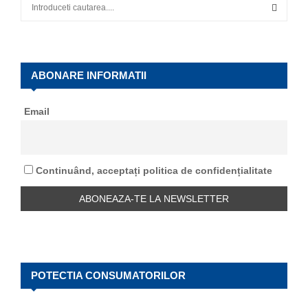
S
e
a
S
r
c
E
h
ABONARE INFORMATII
f
A
o
Email
r
R
:
C
Continuând, acceptați politica de confidențialitate
H
POTECTIA CONSUMATORILOR