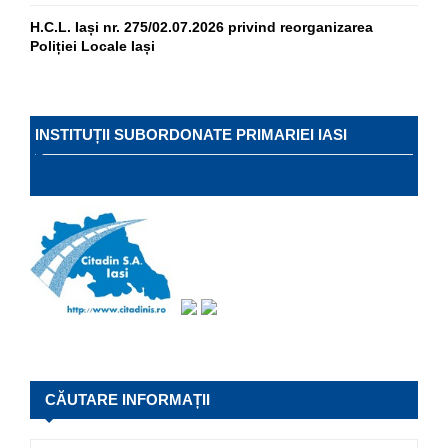
H.C.L. Iași nr. 275/02.07.2026 privind reorganizarea
Poliției Locale Iași
INSTITUȚII SUBORDONATE PRIMARIEI IASI
CĂUTARE INFORMAȚII