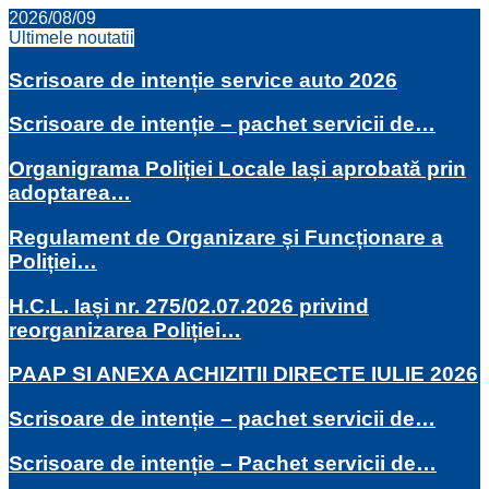
2026/08/09
Ultimele noutatii
Scrisoare de intenție service auto 2026
Scrisoare de intenție – pachet servicii de…
Organigrama Poliției Locale Iași aprobată prin
adoptarea…
Regulament de Organizare și Funcționare a
Poliției…
H.C.L. Iași nr. 275/02.07.2026 privind
reorganizarea Poliției…
PAAP SI ANEXA ACHIZITII DIRECTE IULIE 2026
Scrisoare de intenție – pachet servicii de…
Scrisoare de intenție – Pachet servicii de…