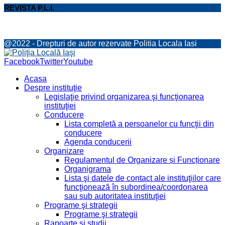
REVISTA P.L.I.
@2022 - Drepturi de autor rezervate Politia Locala Iasi
Facebook
Twitter
Youtube
Acasa
Despre instituţie
Legislaţie privind organizarea şi funcţionarea
instituţiei
Conducere
Lista completă a persoanelor cu funcţii din
conducere
Agenda conducerii
Organizare
Regulamentul de Organizare și Funcționare
Organigrama
Lista şi datele de contact ale instituţiilor care
funcţionează în subordinea/coordonarea
sau sub autoritatea instituţiei
Programe şi strategii
Programe şi strategii
Rapoarte şi studii