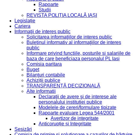
Rapoarte
Studii
REVISTA POLIȚIA LOCALĂ IAȘI
Legislație
Cariera
Informaţii de interes public
Solicitarea informaţiilor de interes public
Buletinul informativ al informaţiilor de interes
public
Informare privind functiile, posturile si salariile de
baza de care beneficiaza personalul PL Iasi
Comisia paritara
Buget
Bilanţuri contabile
Achiziții publice
TRANSPARENȚĂ DECIZIONALĂ
Alte informatii
Declaraţii de avere şi de interese ale
personalului instituţiei publice
Modelele de cereri/formulare tipizate
Rapoarte evaluare Legea 544/2001
Avertizor de integritate
Anticorupție și Integritate
Sesizări
Comisia de primire și soluționare a cazurilor de hărțuire