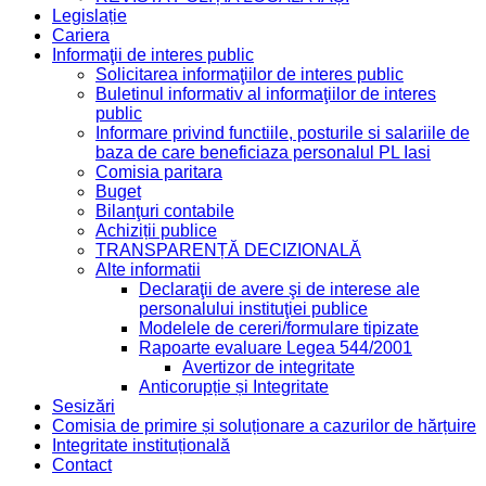
Legislație
Cariera
Informaţii de interes public
Solicitarea informaţiilor de interes public
Buletinul informativ al informaţiilor de interes
public
Informare privind functiile, posturile si salariile de
baza de care beneficiaza personalul PL Iasi
Comisia paritara
Buget
Bilanţuri contabile
Achiziții publice
TRANSPARENȚĂ DECIZIONALĂ
Alte informatii
Declaraţii de avere şi de interese ale
personalului instituţiei publice
Modelele de cereri/formulare tipizate
Rapoarte evaluare Legea 544/2001
Avertizor de integritate
Anticorupție și Integritate
Sesizări
Comisia de primire și soluționare a cazurilor de hărțuire
Integritate instituțională
Contact