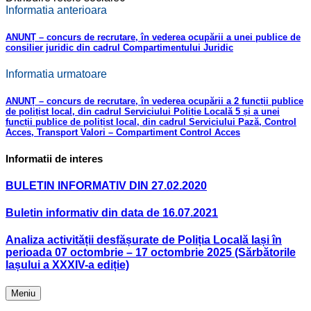
Informatia anterioara
ANUNȚ – concurs de recrutare, în vederea ocupării a unei publice de
consilier juridic din cadrul Compartimentului Juridic
Informatia urmatoare
ANUNȚ – concurs de recrutare, în vederea ocupării a 2 funcții publice
de polițist local, din cadrul Serviciului Poliție Locală 5 și a unei
funcții publice de polițist local, din cadrul Serviciului Pază, Control
Acces, Transport Valori – Compartiment Control Acces
Informatii de interes
BULETIN INFORMATIV DIN 27.02.2020
Buletin informativ din data de 16.07.2021
Analiza activității desfășurate de Poliția Locală Iași în
perioada 07 octombrie – 17 octombrie 2025 (Sărbătorile
Iașului a XXXIV-a ediție)
Meniu