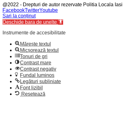
@2022 - Drepturi de autor rezervate Politia Locala Iasi
Facebook
Twitter
Youtube
Sari la conținut
Deschide bara de unelte
Instrumente de accesibilitate
Mărește textul
Micșorează textul
Tonuri de gri
Contrast mare
Contrast negativ
Fundal luminos
Legături subliniate
Font lizibil
Resetează