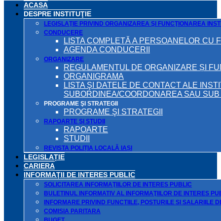
ACASA
DESPRE INSTITUŢIE
LEGISLAŢIE PRIVIND ORGANIZAREA ŞI FUNCŢIONAREA INSTI
CONDUCERE
LISTA COMPLETĂ A PERSOANELOR CU 
AGENDA CONDUCERII
ORGANIZARE
REGULAMENTUL DE ORGANIZARE ȘI F
ORGANIGRAMA
LISTA ŞI DATELE DE CONTACT ALE INST
SUBORDINEA/COORDONAREA SAU SUB A
PROGRAME ŞI STRATEGII
PROGRAME ŞI STRATEGII
RAPOARTE ŞI STUDII
RAPOARTE
STUDII
REVISTA POLIȚIA LOCALĂ IAȘI
LEGISLAȚIE
CARIERA
INFORMAŢII DE INTERES PUBLIC
SOLICITAREA INFORMAŢIILOR DE INTERES PUBLIC
BULETINUL INFORMATIV AL INFORMAŢIILOR DE INTERES PU
INFORMARE PRIVIND FUNCTIILE, POSTURILE SI SALARIILE 
COMISIA PARITARA
BUGET