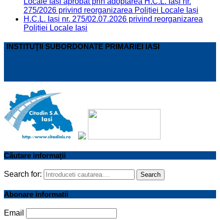
Locale Iași aprobat prin adoptarea H.C.L. Iași nr.
275/2026 privind reorganizarea Poliției Locale Iași
H.C.L. Iași nr. 275/02.07.2026 privind reorganizarea
Poliției Locale Iași
INSTITUȚII SUBORDONATE PRIMARIEI IASI
Căutare informații
Search for:
Search
Abonare informatii
Email