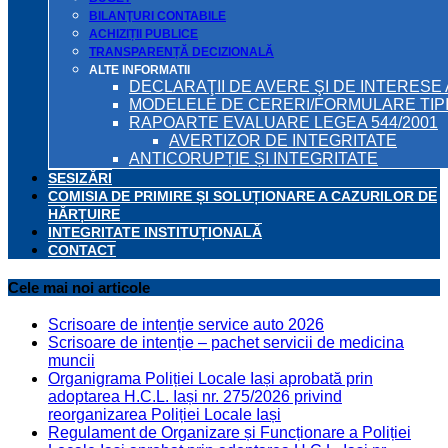
BILANŢURI CONTABILE
ACHIZIȚII PUBLICE
TRANSPARENȚĂ DECIZIONALĂ
ALTE INFORMATII
DECLARAŢII DE AVERE ŞI DE INTERESE 
MODELELE DE CERERI/FORMULARE TIP
RAPOARTE EVALUARE LEGEA 544/2001
AVERTIZOR DE INTEGRITATE
ANTICORUPȚIE ȘI INTEGRITATE
SESIZĂRI
COMISIA DE PRIMIRE ȘI SOLUȚIONARE A CAZURILOR DE
HĂRȚUIRE
INTEGRITATE INSTITUȚIONALĂ
CONTACT
Cele mai noi articole
Scrisoare de intenție service auto 2026
Scrisoare de intenție – pachet servicii de medicina
muncii
Organigrama Poliției Locale Iași aprobată prin
adoptarea H.C.L. Iași nr. 275/2026 privind
reorganizarea Poliției Locale Iași
Regulament de Organizare și Funcționare a Poliției