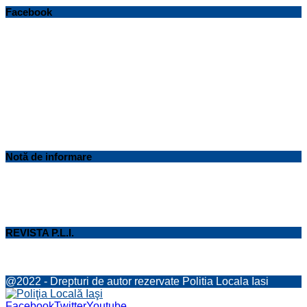
Facebook
Notă de informare
REVISTA P.L.I.
@2022 - Drepturi de autor rezervate Politia Locala Iasi
Facebook
Twitter
Youtube