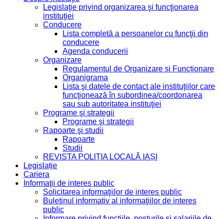
Legislaţie privind organizarea şi funcţionarea
instituţiei
Conducere
Lista completă a persoanelor cu funcţii din
conducere
Agenda conducerii
Organizare
Regulamentul de Organizare și Funcționare
Organigrama
Lista şi datele de contact ale instituţiilor care
funcţionează în subordinea/coordonarea
sau sub autoritatea instituţiei
Programe şi strategii
Programe şi strategii
Rapoarte şi studii
Rapoarte
Studii
REVISTA POLIȚIA LOCALĂ IAȘI
Legislație
Cariera
Informaţii de interes public
Solicitarea informaţiilor de interes public
Buletinul informativ al informaţiilor de interes
public
Informare privind functiile, posturile si salariile de