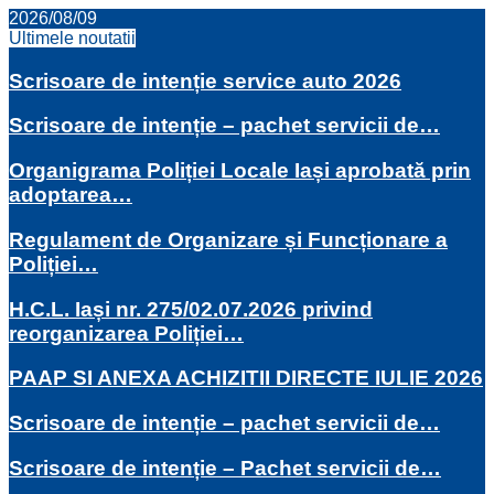
2026/08/09
Ultimele noutatii
Scrisoare de intenție service auto 2026
Scrisoare de intenție – pachet servicii de…
Organigrama Poliției Locale Iași aprobată prin
adoptarea…
Regulament de Organizare și Funcționare a
Poliției…
H.C.L. Iași nr. 275/02.07.2026 privind
reorganizarea Poliției…
PAAP SI ANEXA ACHIZITII DIRECTE IULIE 2026
Scrisoare de intenție – pachet servicii de…
Scrisoare de intenție – Pachet servicii de…