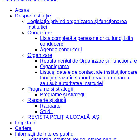
Acasa
Despre instituţie
Legislaţie privind organizarea şi funcţionarea
instituţiei
Conducere
Lista completă a persoanelor cu funcţii din
conducere
Agenda conducerii
Organizare
Regulamentul de Organizare și Funcționare
Organigrama
Lista şi datele de contact ale instituţiilor care
funcţionează în subordinea/coordonarea
sau sub autoritatea instituţiei
Programe şi strategii
Programe şi strategii
Rapoarte şi studii
Rapoarte
Studii
REVISTA POLIȚIA LOCALĂ IAȘI
Legislație
Cariera
Informaţii de interes public
Solicitarea informaţiilor de interes public