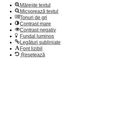
Mărește textul
Micșorează textul
Tonuri de gri
Contrast mare
Contrast negativ
Fundal luminos
Legături subliniate
Font lizibil
Resetează