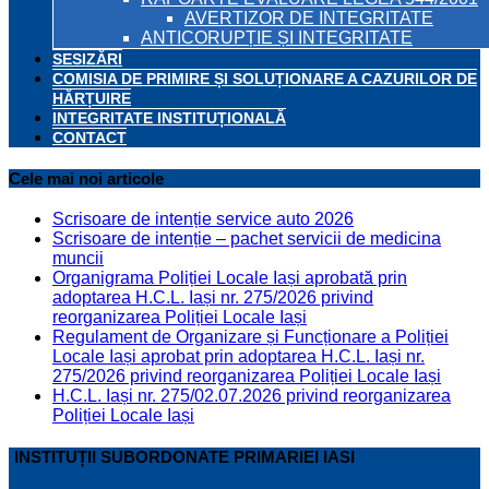
AVERTIZOR DE INTEGRITATE
ANTICORUPȚIE ȘI INTEGRITATE
SESIZĂRI
COMISIA DE PRIMIRE ȘI SOLUȚIONARE A CAZURILOR DE
HĂRȚUIRE
INTEGRITATE INSTITUȚIONALĂ
CONTACT
Cele mai noi articole
Scrisoare de intenție service auto 2026
Scrisoare de intenție – pachet servicii de medicina
muncii
Organigrama Poliției Locale Iași aprobată prin
adoptarea H.C.L. Iași nr. 275/2026 privind
reorganizarea Poliției Locale Iași
Regulament de Organizare și Funcționare a Poliției
Locale Iași aprobat prin adoptarea H.C.L. Iași nr.
275/2026 privind reorganizarea Poliției Locale Iași
H.C.L. Iași nr. 275/02.07.2026 privind reorganizarea
Poliției Locale Iași
INSTITUȚII SUBORDONATE PRIMARIEI IASI