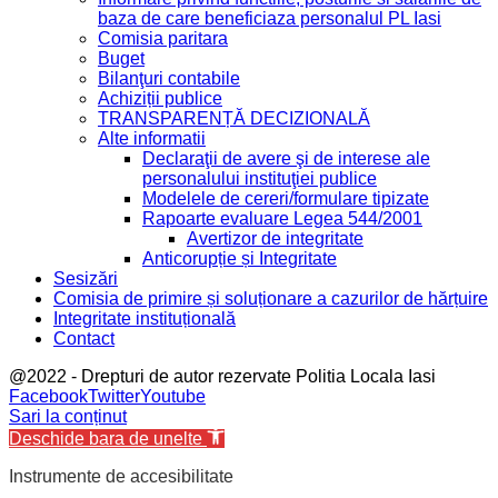
baza de care beneficiaza personalul PL Iasi
Comisia paritara
Buget
Bilanţuri contabile
Achiziții publice
TRANSPARENȚĂ DECIZIONALĂ
Alte informatii
Declaraţii de avere şi de interese ale
personalului instituţiei publice
Modelele de cereri/formulare tipizate
Rapoarte evaluare Legea 544/2001
Avertizor de integritate
Anticorupție și Integritate
Sesizări
Comisia de primire și soluționare a cazurilor de hărțuire
Integritate instituțională
Contact
@2022 - Drepturi de autor rezervate Politia Locala Iasi
Facebook
Twitter
Youtube
Sari la conținut
Deschide bara de unelte
Instrumente de accesibilitate