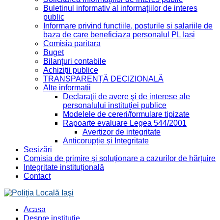
Buletinul informativ al informaţiilor de interes
public
Informare privind functiile, posturile si salariile de
baza de care beneficiaza personalul PL Iasi
Comisia paritara
Buget
Bilanţuri contabile
Achiziții publice
TRANSPARENȚĂ DECIZIONALĂ
Alte informatii
Declaraţii de avere şi de interese ale
personalului instituţiei publice
Modelele de cereri/formulare tipizate
Rapoarte evaluare Legea 544/2001
Avertizor de integritate
Anticorupție și Integritate
Sesizări
Comisia de primire și soluționare a cazurilor de hărțuire
Integritate instituțională
Contact
Acasa
Despre instituţie