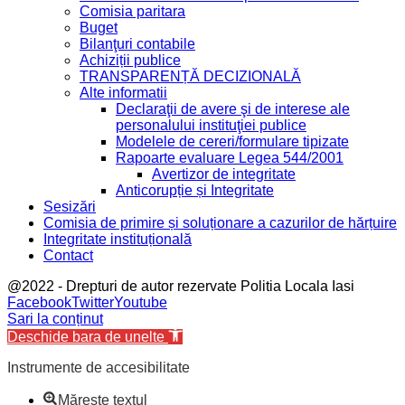
Comisia paritara
Buget
Bilanţuri contabile
Achiziții publice
TRANSPARENȚĂ DECIZIONALĂ
Alte informatii
Declaraţii de avere şi de interese ale
personalului instituţiei publice
Modelele de cereri/formulare tipizate
Rapoarte evaluare Legea 544/2001
Avertizor de integritate
Anticorupție și Integritate
Sesizări
Comisia de primire și soluționare a cazurilor de hărțuire
Integritate instituțională
Contact
@2022 - Drepturi de autor rezervate Politia Locala Iasi
Facebook
Twitter
Youtube
Sari la conținut
Deschide bara de unelte
Instrumente de accesibilitate
Mărește textul