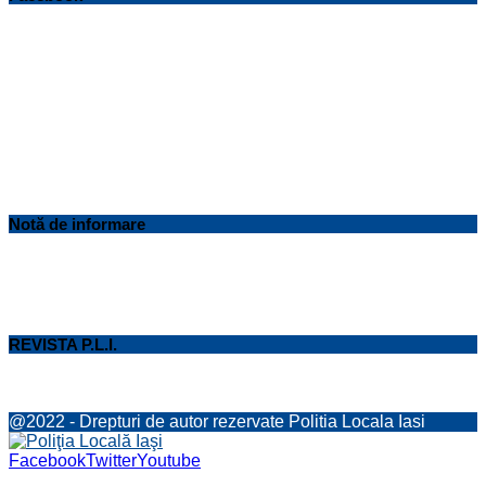
Notă de informare
REVISTA P.L.I.
@2022 - Drepturi de autor rezervate Politia Locala Iasi
Facebook
Twitter
Youtube