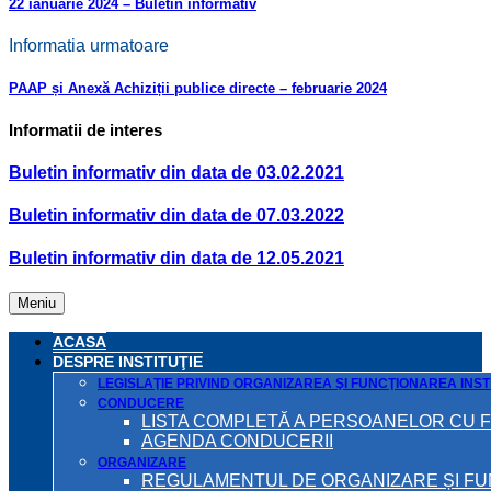
22 ianuarie 2024 – Buletin informativ
Informatia urmatoare
PAAP și Anexă Achiziții publice directe – februarie 2024
Informatii de interes
Buletin informativ din data de 03.02.2021
Buletin informativ din data de 07.03.2022
Buletin informativ din data de 12.05.2021
Meniu
ACASA
DESPRE INSTITUŢIE
LEGISLAŢIE PRIVIND ORGANIZAREA ŞI FUNCŢIONAREA INSTI
CONDUCERE
LISTA COMPLETĂ A PERSOANELOR CU 
AGENDA CONDUCERII
ORGANIZARE
REGULAMENTUL DE ORGANIZARE ȘI F