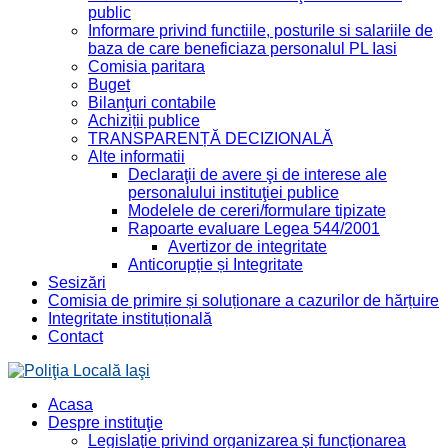
public
Informare privind functiile, posturile si salariile de
baza de care beneficiaza personalul PL Iasi
Comisia paritara
Buget
Bilanţuri contabile
Achiziții publice
TRANSPARENȚĂ DECIZIONALĂ
Alte informatii
Declaraţii de avere şi de interese ale
personalului instituţiei publice
Modelele de cereri/formulare tipizate
Rapoarte evaluare Legea 544/2001
Avertizor de integritate
Anticorupție și Integritate
Sesizări
Comisia de primire și soluționare a cazurilor de hărțuire
Integritate instituțională
Contact
Acasa
Despre instituţie
Legislaţie privind organizarea şi funcţionarea