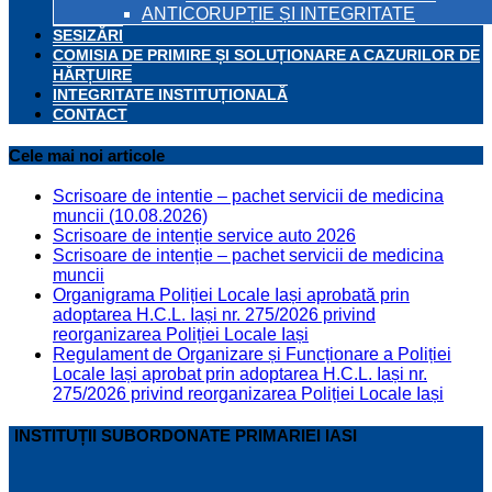
ANTICORUPȚIE ȘI INTEGRITATE
SESIZĂRI
COMISIA DE PRIMIRE ȘI SOLUȚIONARE A CAZURILOR DE
HĂRȚUIRE
INTEGRITATE INSTITUȚIONALĂ
CONTACT
Cele mai noi articole
Scrisoare de intentie – pachet servicii de medicina
muncii (10.08.2026)
Scrisoare de intenție service auto 2026
Scrisoare de intenție – pachet servicii de medicina
muncii
Organigrama Poliției Locale Iași aprobată prin
adoptarea H.C.L. Iași nr. 275/2026 privind
reorganizarea Poliției Locale Iași
Regulament de Organizare și Funcționare a Poliției
Locale Iași aprobat prin adoptarea H.C.L. Iași nr.
275/2026 privind reorganizarea Poliției Locale Iași
INSTITUȚII SUBORDONATE PRIMARIEI IASI