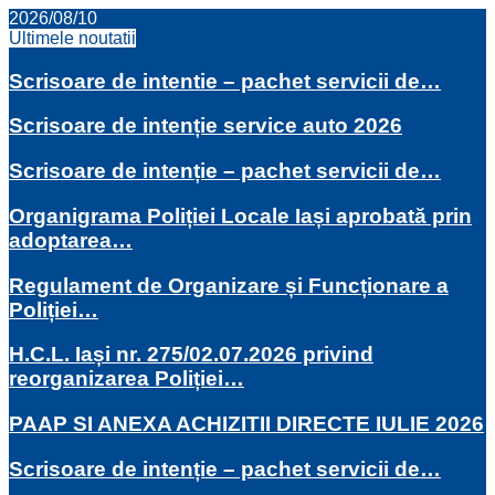
2026/08/10
Ultimele noutatii
Scrisoare de intentie – pachet servicii de…
Scrisoare de intenție service auto 2026
Scrisoare de intenție – pachet servicii de…
Organigrama Poliției Locale Iași aprobată prin
adoptarea…
Regulament de Organizare și Funcționare a
Poliției…
H.C.L. Iași nr. 275/02.07.2026 privind
reorganizarea Poliției…
PAAP SI ANEXA ACHIZITII DIRECTE IULIE 2026
Scrisoare de intenție – pachet servicii de…