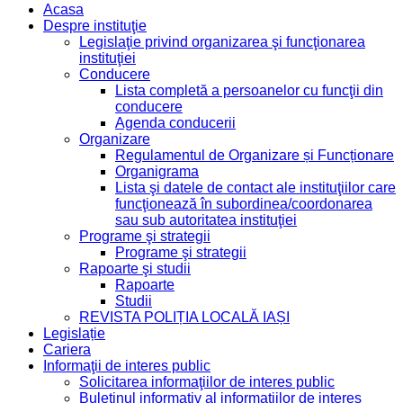
Acasa
Despre instituţie
Legislaţie privind organizarea şi funcţionarea
instituţiei
Conducere
Lista completă a persoanelor cu funcţii din
conducere
Agenda conducerii
Organizare
Regulamentul de Organizare și Funcționare
Organigrama
Lista şi datele de contact ale instituţiilor care
funcţionează în subordinea/coordonarea
sau sub autoritatea instituţiei
Programe şi strategii
Programe şi strategii
Rapoarte şi studii
Rapoarte
Studii
REVISTA POLIȚIA LOCALĂ IAȘI
Legislație
Cariera
Informaţii de interes public
Solicitarea informaţiilor de interes public
Buletinul informativ al informaţiilor de interes