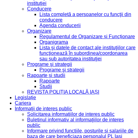
instituţiei
Conducere
Lista completă a persoanelor cu funcţii din
conducere
Agenda conducerii
Organizare
Regulamentul de Organizare și Funcționare
Organigrama
Lista şi datele de contact ale instituţiilor care
funcţionează în subordinea/coordonarea
sau sub autoritatea instituţiei
Programe şi strategii
Programe şi strategii
Rapoarte şi studii
Rapoarte
Studii
REVISTA POLIȚIA LOCALĂ IAȘI
Legislație
Cariera
Informaţii de interes public
Solicitarea informaţiilor de interes public
Buletinul informativ al informaţiilor de interes
public
Informare privind functiile, posturile si salariile de
baza de care beneficiaza personalul PL Iasi