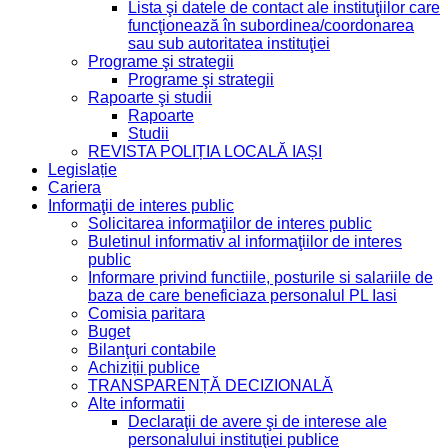
Lista şi datele de contact ale instituţiilor care
funcţionează în subordinea/coordonarea
sau sub autoritatea instituţiei
Programe şi strategii
Programe şi strategii
Rapoarte şi studii
Rapoarte
Studii
REVISTA POLIȚIA LOCALĂ IAȘI
Legislație
Cariera
Informaţii de interes public
Solicitarea informaţiilor de interes public
Buletinul informativ al informaţiilor de interes
public
Informare privind functiile, posturile si salariile de
baza de care beneficiaza personalul PL Iasi
Comisia paritara
Buget
Bilanţuri contabile
Achiziții publice
TRANSPARENȚĂ DECIZIONALĂ
Alte informatii
Declaraţii de avere şi de interese ale
personalului instituţiei publice