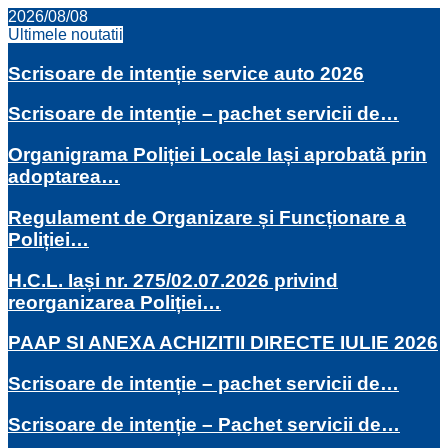
2026/08/08
Ultimele noutatii
Scrisoare de intenție service auto 2026
Scrisoare de intenție – pachet servicii de…
Organigrama Poliției Locale Iași aprobată prin
adoptarea…
Regulament de Organizare și Funcționare a
Poliției…
H.C.L. Iași nr. 275/02.07.2026 privind
reorganizarea Poliției…
PAAP SI ANEXA ACHIZITII DIRECTE IULIE 2026
Scrisoare de intenție – pachet servicii de…
Scrisoare de intenție – Pachet servicii de…