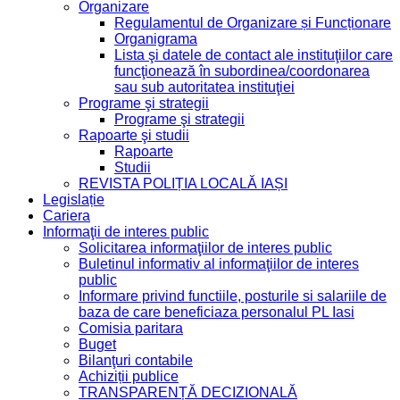
Organizare
Regulamentul de Organizare și Funcționare
Organigrama
Lista şi datele de contact ale instituţiilor care
funcţionează în subordinea/coordonarea
sau sub autoritatea instituţiei
Programe şi strategii
Programe şi strategii
Rapoarte şi studii
Rapoarte
Studii
REVISTA POLIȚIA LOCALĂ IAȘI
Legislație
Cariera
Informaţii de interes public
Solicitarea informaţiilor de interes public
Buletinul informativ al informaţiilor de interes
public
Informare privind functiile, posturile si salariile de
baza de care beneficiaza personalul PL Iasi
Comisia paritara
Buget
Bilanţuri contabile
Achiziții publice
TRANSPARENȚĂ DECIZIONALĂ