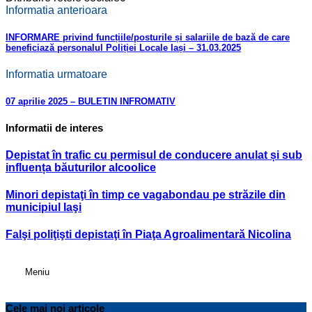
Informatia anterioara
INFORMARE privind funcțiile/posturile și salariile de bază de care
beneficiază personalul Poliției Locale Iași – 31.03.2025
Informatia urmatoare
07 aprilie 2025 – BULETIN INFROMATIV
Informatii de interes
Depistat în trafic cu permisul de conducere anulat și sub
influența băuturilor alcoolice
Minori depistaţi în timp ce vagabondau pe străzile din
municipiul Iaşi
Falşi poliţişti depistaţi în Piaţa Agroalimentară Nicolina
Meniu
Cele mai noi articole