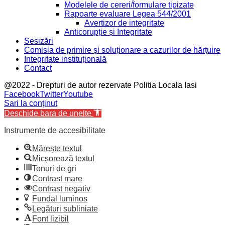
Modelele de cereri/formulare tipizate
Rapoarte evaluare Legea 544/2001
Avertizor de integritate
Anticorupție și Integritate
Sesizări
Comisia de primire și soluționare a cazurilor de hărțuire
Integritate instituțională
Contact
@2022 - Drepturi de autor rezervate Politia Locala Iasi
Facebook
Twitter
Youtube
Sari la conținut
Deschide bara de unelte
Instrumente de accesibilitate
Mărește textul
Micșorează textul
Tonuri de gri
Contrast mare
Contrast negativ
Fundal luminos
Legături subliniate
Font lizibil