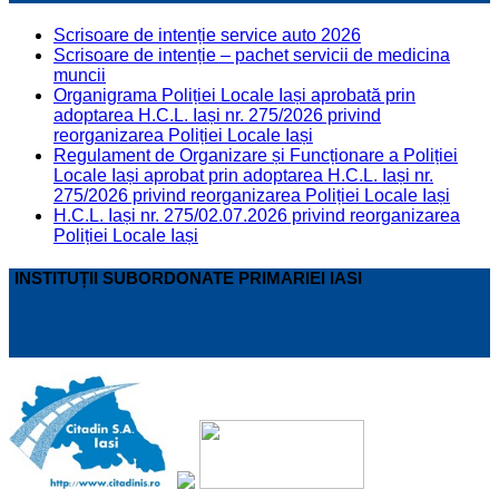
Scrisoare de intenție service auto 2026
Scrisoare de intenție – pachet servicii de medicina
muncii
Organigrama Poliției Locale Iași aprobată prin
adoptarea H.C.L. Iași nr. 275/2026 privind
reorganizarea Poliției Locale Iași
Regulament de Organizare și Funcționare a Poliției
Locale Iași aprobat prin adoptarea H.C.L. Iași nr.
275/2026 privind reorganizarea Poliției Locale Iași
H.C.L. Iași nr. 275/02.07.2026 privind reorganizarea
Poliției Locale Iași
INSTITUȚII SUBORDONATE PRIMARIEI IASI