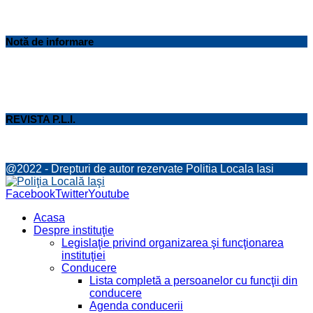
Notă de informare
REVISTA P.L.I.
@2022 - Drepturi de autor rezervate Politia Locala Iasi
Facebook
Twitter
Youtube
Acasa
Despre instituţie
Legislaţie privind organizarea şi funcţionarea
instituţiei
Conducere
Lista completă a persoanelor cu funcţii din
conducere
Agenda conducerii