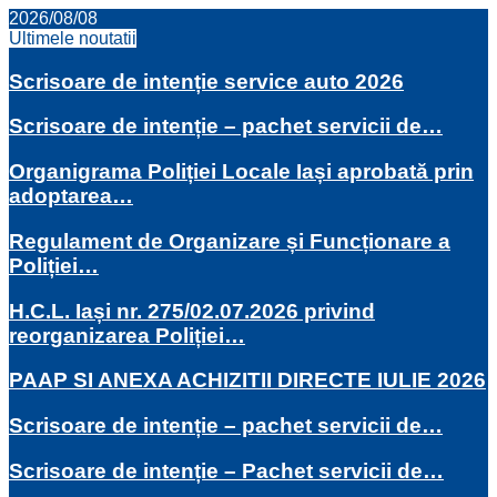
2026/08/08
Ultimele noutatii
Scrisoare de intenție service auto 2026
Scrisoare de intenție – pachet servicii de…
Organigrama Poliției Locale Iași aprobată prin
adoptarea…
Regulament de Organizare și Funcționare a
Poliției…
H.C.L. Iași nr. 275/02.07.2026 privind
reorganizarea Poliției…
PAAP SI ANEXA ACHIZITII DIRECTE IULIE 2026
Scrisoare de intenție – pachet servicii de…
Scrisoare de intenție – Pachet servicii de…