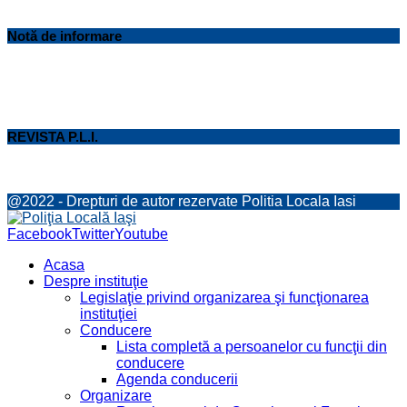
Notă de informare
REVISTA P.L.I.
@2022 - Drepturi de autor rezervate Politia Locala Iasi
Facebook
Twitter
Youtube
Acasa
Despre instituţie
Legislaţie privind organizarea şi funcţionarea
instituţiei
Conducere
Lista completă a persoanelor cu funcţii din
conducere
Agenda conducerii
Organizare