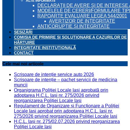
ALTE INFORMATII
DECLARAŢII DE AVERE ŞI DE INTERESE 
MODELELE DE CERERI/FORMULARE TIP
RAPOARTE EVALUARE LEGEA 544/2001
AVERTIZOR DE INTEGRITATE
ANTICORUPȚIE ȘI INTEGRITATE
SESIZĂRI
COMISIA DE PRIMIRE ȘI SOLUȚIONARE A CAZURILOR DE
HĂRȚUIRE
INTEGRITATE INSTITUȚIONALĂ
CONTACT
Cele mai noi articole
Scrisoare de intenție service auto 2026
Scrisoare de intenție – pachet servicii de medicina
muncii
Organigrama Poliției Locale Iași aprobată prin
adoptarea H.C.L. Iași nr. 275/2026 privind
reorganizarea Poliției Locale Iași
Regulament de Organizare și Funcționare a Poliției
Locale Iași aprobat prin adoptarea H.C.L. Iași nr.
275/2026 privind reorganizarea Poliției Locale Iași
H.C.L. Iași nr. 275/02.07.2026 privind reorganizarea
Poliției Locale Iași