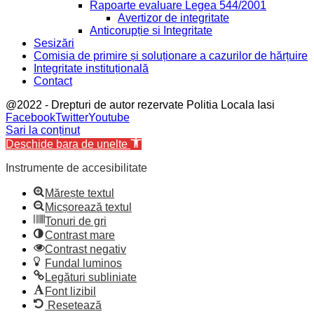
Rapoarte evaluare Legea 544/2001
Avertizor de integritate
Anticorupție și Integritate
Sesizări
Comisia de primire și soluționare a cazurilor de hărțuire
Integritate instituțională
Contact
@2022 - Drepturi de autor rezervate Politia Locala Iasi
Facebook
Twitter
Youtube
Sari la conținut
Deschide bara de unelte
Instrumente de accesibilitate
Mărește textul
Micșorează textul
Tonuri de gri
Contrast mare
Contrast negativ
Fundal luminos
Legături subliniate
Font lizibil
Resetează