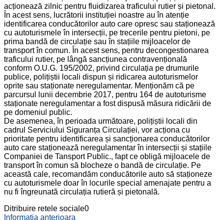
acționează zilnic pentru fluidizarea traficului rutier și pietonal.
În acest sens, lucrătorii instituției noastre au în atenție
identificarea conducătorilor auto care opresc sau staționează
cu autoturismele în intersecții, pe trecerile pentru pietoni, pe
prima bandă de circulație sau în stațiile mijloacelor de
transport în comun. În acest sens, pentru decongestionarea
traficului rutier, pe lângă sancțiunea contravențională
conform O.U.G. 195/2002, privind circulația pe drumurile
publice, polițiștii locali dispun și ridicarea autoturismelor
oprite sau staționate neregulamentar. Menționăm că pe
parcursul lunii decembrie 2017, pentru 164 de autoturisme
staționate neregulamentar a fost dispusă măsura ridicării de
pe domeniul public.
De asemenea, în perioada următoare, polițiștii locali din
cadrul Serviciului Siguranța Circulației, vor acționa cu
prioritate pentru identificarea și sancționarea conducătorilor
auto care staționează neregulamentar în intersecții și stațiile
Companiei de Tansport Public., fapt ce obligă mijloacele de
transport în comun să blocheze o bandă de circulație. Pe
această cale, recomandăm conducătorile auto să staționeze
cu autoturismele doar în locurile special amenajate pentru a
nu fi îngreunată circulația rutieră și pietonală.
Ditribuire retele sociale
0
Informatia anterioara