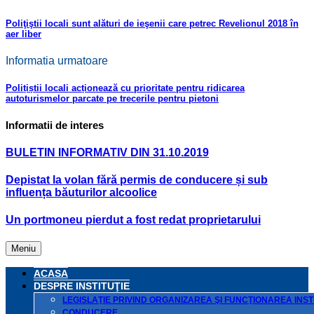
Poliţiştii locali sunt alături de ieşenii care petrec Revelionul 2018 în
aer liber
Informatia urmatoare
Polițiștii locali acționează cu prioritate pentru ridicarea
autoturismelor parcate pe trecerile pentru pietoni
Informatii de interes
BULETIN INFORMATIV DIN 31.10.2019
Depistat la volan fără permis de conducere și sub
influența băuturilor alcoolice
Un portmoneu pierdut a fost redat proprietarului
Meniu
ACASA
DESPRE INSTITUŢIE
LEGISLAŢIE PRIVIND ORGANIZAREA ŞI FUNCŢIONAREA INSTI
CONDUCERE