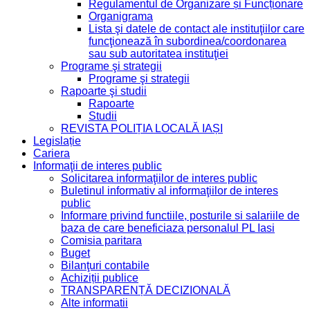
Regulamentul de Organizare și Funcționare
Organigrama
Lista şi datele de contact ale instituţiilor care
funcţionează în subordinea/coordonarea
sau sub autoritatea instituţiei
Programe şi strategii
Programe şi strategii
Rapoarte şi studii
Rapoarte
Studii
REVISTA POLIȚIA LOCALĂ IAȘI
Legislație
Cariera
Informaţii de interes public
Solicitarea informaţiilor de interes public
Buletinul informativ al informaţiilor de interes
public
Informare privind functiile, posturile si salariile de
baza de care beneficiaza personalul PL Iasi
Comisia paritara
Buget
Bilanţuri contabile
Achiziții publice
TRANSPARENȚĂ DECIZIONALĂ
Alte informatii