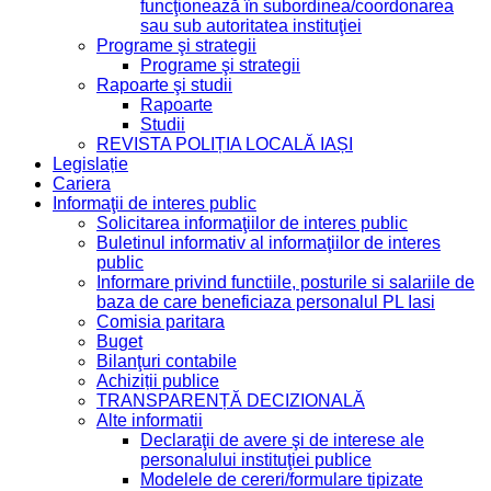
funcţionează în subordinea/coordonarea
sau sub autoritatea instituţiei
Programe şi strategii
Programe şi strategii
Rapoarte şi studii
Rapoarte
Studii
REVISTA POLIȚIA LOCALĂ IAȘI
Legislație
Cariera
Informaţii de interes public
Solicitarea informaţiilor de interes public
Buletinul informativ al informaţiilor de interes
public
Informare privind functiile, posturile si salariile de
baza de care beneficiaza personalul PL Iasi
Comisia paritara
Buget
Bilanţuri contabile
Achiziții publice
TRANSPARENȚĂ DECIZIONALĂ
Alte informatii
Declaraţii de avere şi de interese ale
personalului instituţiei publice
Modelele de cereri/formulare tipizate