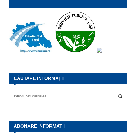
CĂUTARE INFORMAȚII
S
e
a
S
r
c
E
h
ABONARE INFORMATII
f
A