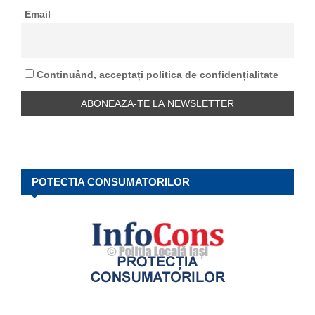
o
Email
r
R
:
C
Continuând, acceptați politica de confidențialitate
H
POTECTIA CONSUMATORILOR