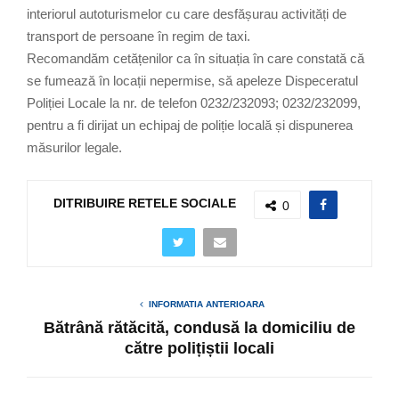
interiorul autoturismelor cu care desfășurau activități de
transport de persoane în regim de taxi.
Recomandăm cetățenilor ca în situația în care constată că
se fumează în locații nepermise, să apeleze Dispeceratul
Poliției Locale la nr. de telefon 0232/232093; 0232/232099,
pentru a fi dirijat un echipaj de poliție locală și dispunerea
măsurilor legale.
DITRIBUIRE RETELE SOCIALE
0
INFORMATIA ANTERIOARA
Bătrână rătăcită, condusă la domiciliu de
către polițiștii locali