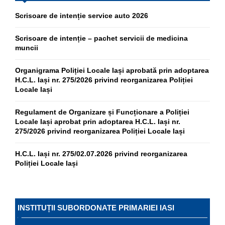
Scrisoare de intenție service auto 2026
Scrisoare de intenție – pachet servicii de medicina
muncii
Organigrama Poliției Locale Iași aprobată prin adoptarea
H.C.L. Iași nr. 275/2026 privind reorganizarea Poliției
Locale Iași
Regulament de Organizare și Funcționare a Poliției
Locale Iași aprobat prin adoptarea H.C.L. Iași nr.
275/2026 privind reorganizarea Poliției Locale Iași
H.C.L. Iași nr. 275/02.07.2026 privind reorganizarea
Poliției Locale Iași
INSTITUȚII SUBORDONATE PRIMARIEI IASI