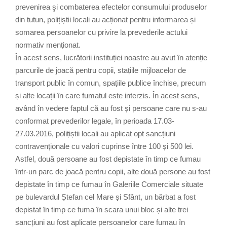
prevenirea şi combaterea efectelor consumului produselor
din tutun, polițiștii locali au acționat pentru informarea și
somarea persoanelor cu privire la prevederile actului
normativ menționat.
În acest sens, lucrătorii instituției noastre au avut în atenție
parcurile de joacă pentru copii, stațiile mijloacelor de
transport public în comun, spațiile publice închise, precum
și alte locații în care fumatul este interzis. În acest sens,
având în vedere faptul că au fost și persoane care nu s-au
conformat prevederilor legale, în perioada 17.03-
27.03.2016, polițiștii locali au aplicat opt sancțiuni
contravenționale cu valori cuprinse între 100 și 500 lei.
Astfel, două persoane au fost depistate în timp ce fumau
într-un parc de joacă pentru copii, alte două persone au fost
depistate în timp ce fumau în Galeriile Comerciale situate
pe bulevardul Ștefan cel Mare și Sfânt, un bărbat a fost
depistat în timp ce fuma în scara unui bloc și alte trei
sancțiuni au fost aplicate persoanelor care fumau în