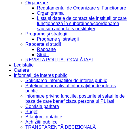
Organizare
Regulamentul de Organizare și Funcționare
Organigrama
Lista şi datele de contact ale instituţiilor care
funcţionează în subordinea/coordonarea
sau sub autoritatea instituţiei
Programe şi strategii
Programe şi strategii
Rapoarte şi studii
Rapoarte
Studii
REVISTA POLIȚIA LOCALĂ IAȘI
Legislație
Cariera
Informaţii de interes public
Solicitarea informaţiilor de interes public
Buletinul informativ al informaţiilor de interes
public
Informare privind functiile, posturile si salariile de
baza de care beneficiaza personalul PL Iasi
Comisia paritara
Buget
Bilanţuri contabile
Achiziții publice
TRANSPARENȚĂ DECIZIONALĂ