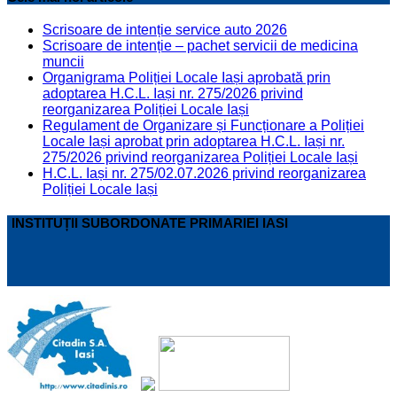
Scrisoare de intenție service auto 2026
Scrisoare de intenție – pachet servicii de medicina
muncii
Organigrama Poliției Locale Iași aprobată prin
adoptarea H.C.L. Iași nr. 275/2026 privind
reorganizarea Poliției Locale Iași
Regulament de Organizare și Funcționare a Poliției
Locale Iași aprobat prin adoptarea H.C.L. Iași nr.
275/2026 privind reorganizarea Poliției Locale Iași
H.C.L. Iași nr. 275/02.07.2026 privind reorganizarea
Poliției Locale Iași
INSTITUȚII SUBORDONATE PRIMARIEI IASI