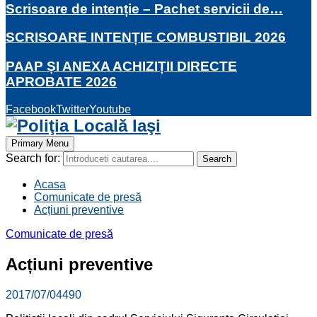
Scrisoare de intenție – Pachet servicii de…
SCRISOARE INTENȚIE COMBUSTIBIL 2026
PAAP ȘI ANEXA ACHIZIȚII DIRECTE
APROBATE 2026
Facebook
Twitter
Youtube
Primary Menu
Search for:
Search
Acasa
Comunicate de presă
Acțiuni preventive
Comunicate de presă
Acțiuni preventive
2017/07/04
490