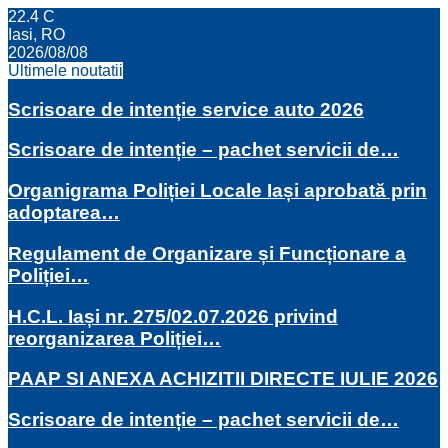
22.4
C
Iasi, RO
2026/08/08
Ultimele noutatii
Scrisoare de intenție service auto 2026
Scrisoare de intenție – pachet servicii de…
Organigrama Poliției Locale Iași aprobată prin
adoptarea…
Regulament de Organizare și Funcționare a
Poliției…
H.C.L. Iași nr. 275/02.07.2026 privind
reorganizarea Poliției…
PAAP SI ANEXA ACHIZITII DIRECTE IULIE 2026
Scrisoare de intenție – pachet servicii de…