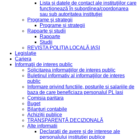
Lista şi datele de contact ale instituţiilor care
funcţionează în subordinea/coordonarea
sau sub autoritatea instituţiei
Programe şi strategii
Programe şi strategii
Rapoarte şi studii
Rapoarte
Studii
REVISTA POLIȚIA LOCALĂ IAȘI
Legislație
Cariera
Informaţii de interes public
Solicitarea informaţiilor de interes public
Buletinul informativ al informaţiilor de interes
public
Informare privind functiile, posturile si salariile de
baza de care beneficiaza personalul PL Iasi
Comisia paritara
Buget
Bilanţuri contabile
Achiziții publice
TRANSPARENȚĂ DECIZIONALĂ
Alte informatii
Declaraţii de avere şi de interese ale
personalului instituţiei publice