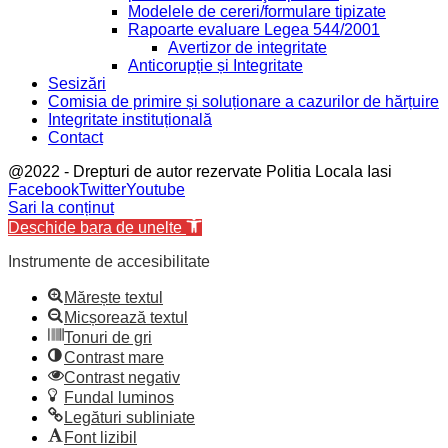
Modelele de cereri/formulare tipizate
Rapoarte evaluare Legea 544/2001
Avertizor de integritate
Anticorupție și Integritate
Sesizări
Comisia de primire și soluționare a cazurilor de hărțuire
Integritate instituțională
Contact
@2022 - Drepturi de autor rezervate Politia Locala Iasi
Facebook
Twitter
Youtube
Sari la conținut
Deschide bara de unelte
Instrumente de accesibilitate
Mărește textul
Micșorează textul
Tonuri de gri
Contrast mare
Contrast negativ
Fundal luminos
Legături subliniate
Font lizibil