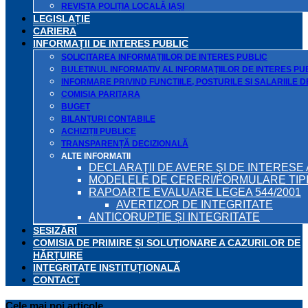
REVISTA POLIȚIA LOCALĂ IAȘI
LEGISLAȚIE
CARIERA
INFORMAŢII DE INTERES PUBLIC
SOLICITAREA INFORMAŢIILOR DE INTERES PUBLIC
BULETINUL INFORMATIV AL INFORMAŢIILOR DE INTERES PU
INFORMARE PRIVIND FUNCTIILE, POSTURILE SI SALARIILE 
COMISIA PARITARA
BUGET
BILANŢURI CONTABILE
ACHIZIȚII PUBLICE
TRANSPARENȚĂ DECIZIONALĂ
ALTE INFORMATII
DECLARAŢII DE AVERE ŞI DE INTERESE 
MODELELE DE CERERI/FORMULARE TIP
RAPOARTE EVALUARE LEGEA 544/2001
AVERTIZOR DE INTEGRITATE
ANTICORUPȚIE ȘI INTEGRITATE
SESIZĂRI
COMISIA DE PRIMIRE ȘI SOLUȚIONARE A CAZURILOR DE
HĂRȚUIRE
INTEGRITATE INSTITUȚIONALĂ
CONTACT
Cele mai noi articole