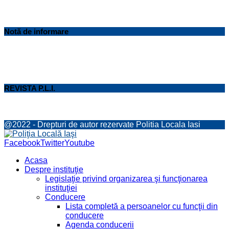
Notă de informare
REVISTA P.L.I.
@2022 - Drepturi de autor rezervate Politia Locala Iasi
Facebook
Twitter
Youtube
Acasa
Despre instituţie
Legislaţie privind organizarea şi funcţionarea
instituţiei
Conducere
Lista completă a persoanelor cu funcţii din
conducere
Agenda conducerii