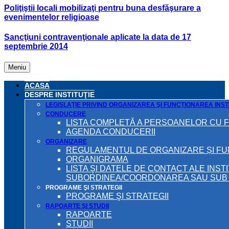
Poliţiştii locali mobilizaţi pentru buna desfăşurare a
evenimentelor religioase
Sancţiuni contravenţionale aplicate la data de 17
septembrie 2014
Meniu
ACASA
DESPRE INSTITUŢIE
LEGISLAŢIE PRIVIND ORGANIZAREA ŞI FUNCŢIONAREA INSTI
CONDUCERE
LISTA COMPLETĂ A PERSOANELOR CU 
AGENDA CONDUCERII
ORGANIZARE
REGULAMENTUL DE ORGANIZARE ȘI F
ORGANIGRAMA
LISTA ŞI DATELE DE CONTACT ALE INST
SUBORDINEA/COORDONAREA SAU SUB A
PROGRAME ŞI STRATEGII
PROGRAME ŞI STRATEGII
RAPOARTE ŞI STUDII
RAPOARTE
STUDII