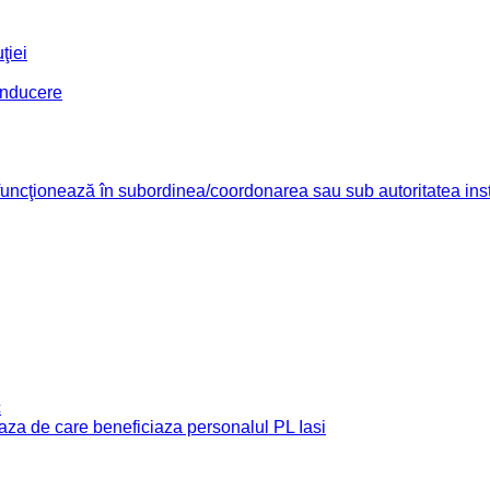
ţiei
conducere
re funcţionează în subordinea/coordonarea sau sub autoritatea insti
c
e baza de care beneficiaza personalul PL Iasi