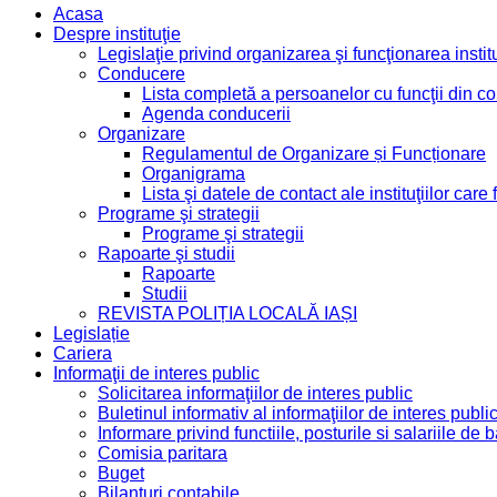
Acasa
Despre instituţie
Legislaţie privind organizarea şi funcţionarea institu
Conducere
Lista completă a persoanelor cu funcţii din 
Agenda conducerii
Organizare
Regulamentul de Organizare și Funcționare
Organigrama
Lista şi datele de contact ale instituţiilor ca
Programe şi strategii
Programe şi strategii
Rapoarte şi studii
Rapoarte
Studii
REVISTA POLIȚIA LOCALĂ IAȘI
Legislație
Cariera
Informaţii de interes public
Solicitarea informaţiilor de interes public
Buletinul informativ al informaţiilor de interes publi
Informare privind functiile, posturile si salariile d
Comisia paritara
Buget
Bilanţuri contabile