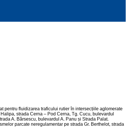
at pentru fluidizarea traficului rutier în intersecțiile aglomerate
on Halipa, strada Cerna – Pod Cerna, Tg. Cucu, bulevardul
strada A. Bârsescu, bulevardul A. Panu și Strada Palat.
urismelor parcate neregulamentar pe strada Gr. Berthelot, strada