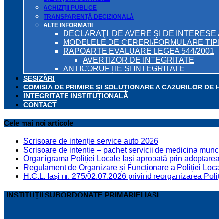
ACHIZIȚII PUBLICE
TRANSPARENȚĂ DECIZIONALĂ
ALTE INFORMATII
DECLARAŢII DE AVERE ŞI DE INTERESE 
MODELELE DE CERERI/FORMULARE TIP
RAPOARTE EVALUARE LEGEA 544/2001
AVERTIZOR DE INTEGRITATE
ANTICORUPȚIE ȘI INTEGRITATE
SESIZĂRI
COMISIA DE PRIMIRE ȘI SOLUȚIONARE A CAZURILOR DE 
INTEGRITATE INSTITUȚIONALĂ
CONTACT
Cele mai noi articole
Scrisoare de intenție service auto 2026
Scrisoare de intenție – pachet servicii de medicina munci
Organigrama Poliției Locale Iași aprobată prin adoptarea 
Regulament de Organizare și Funcționare a Poliției Locale
H.C.L. Iași nr. 275/02.07.2026 privind reorganizarea Poliț
INSTITUȚII SUBORDONATE PRIMARIEI IASI