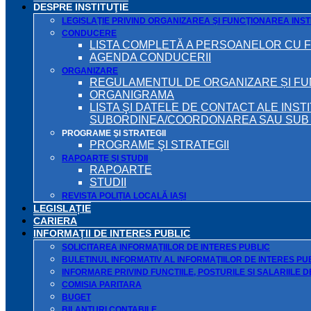
DESPRE INSTITUŢIE
LEGISLAŢIE PRIVIND ORGANIZAREA ŞI FUNCŢIONAREA INSTI
CONDUCERE
LISTA COMPLETĂ A PERSOANELOR CU 
AGENDA CONDUCERII
ORGANIZARE
REGULAMENTUL DE ORGANIZARE ȘI F
ORGANIGRAMA
LISTA ŞI DATELE DE CONTACT ALE INST
SUBORDINEA/COORDONAREA SAU SUB A
PROGRAME ŞI STRATEGII
PROGRAME ŞI STRATEGII
RAPOARTE ŞI STUDII
RAPOARTE
STUDII
REVISTA POLIȚIA LOCALĂ IAȘI
LEGISLAȚIE
CARIERA
INFORMAŢII DE INTERES PUBLIC
SOLICITAREA INFORMAŢIILOR DE INTERES PUBLIC
BULETINUL INFORMATIV AL INFORMAŢIILOR DE INTERES PU
INFORMARE PRIVIND FUNCTIILE, POSTURILE SI SALARIILE 
COMISIA PARITARA
BUGET
BILANŢURI CONTABILE