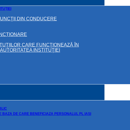
TUŢIEI
FUNCŢII DIN CONDUCERE
UNCȚIONARE
ITUŢIILOR CARE FUNCŢIONEAZĂ ÎN
UTORITATEA INSTITUŢIEI
BLIC
DE BAZA DE CARE BENEFICIAZA PERSONALUL PL IASI