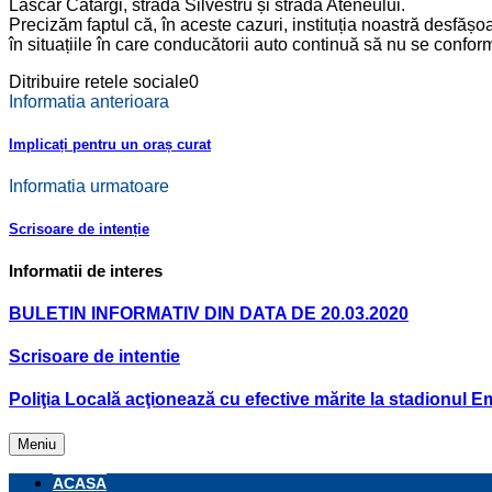
Lascăr Catargi, strada Silvestru și strada Ateneului.
Precizăm faptul că, în aceste cazuri, instituția noastră desfășoa
în situațiile în care conducătorii auto continuă să nu se confo
Ditribuire retele sociale
0
Informatia anterioara
Implicați pentru un oraș curat
Informatia urmatoare
Scrisoare de intenție
Informatii de interes
BULETIN INFORMATIV DIN DATA DE 20.03.2020
Scrisoare de intentie
Poliţia Locală acţionează cu efective mărite la stadionul 
Meniu
ACASA