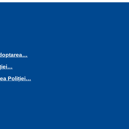
 adoptarea…
ției…
rea Poliției…