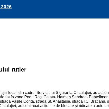
 2026
ului rutier
ițiștii locali din cadrul Serviciului Siguranța Circulației, au acțion
i au acționat în zona Podu Roș, Galata- Hatman Șendrea- Pantelim
strada Vasile Conta, strada Sf. Anastasie, strada I.C. Brătianu, 
Circulației, au continuat acțiunile de blocare și ridicare a autot