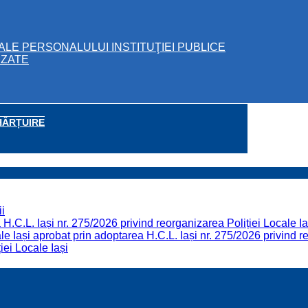
ALE PERSONALULUI INSTITUŢIEI PUBLICE
IZATE
HĂRȚUIRE
i
H.C.L. Iași nr. 275/2026 privind reorganizarea Poliției Locale Ia
 Iași aprobat prin adoptarea H.C.L. Iași nr. 275/2026 privind re
iei Locale Iași