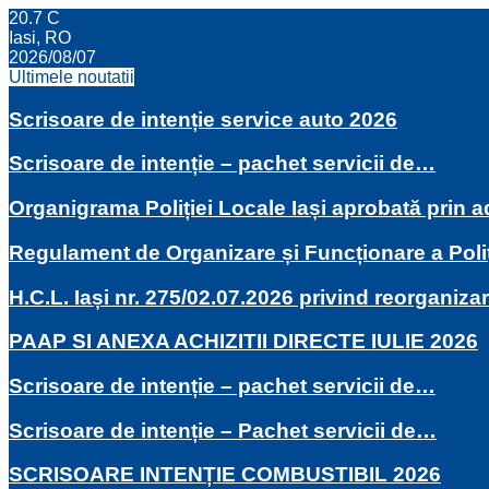
20.7
C
Iasi, RO
2026/08/07
Ultimele noutatii
Scrisoare de intenție service auto 2026
Scrisoare de intenție – pachet servicii de…
Organigrama Poliției Locale Iași aprobată prin
Regulament de Organizare și Funcționare a Poli
H.C.L. Iași nr. 275/02.07.2026 privind reorganiza
PAAP SI ANEXA ACHIZITII DIRECTE IULIE 2026
Scrisoare de intenție – pachet servicii de…
Scrisoare de intenție – Pachet servicii de…
SCRISOARE INTENȚIE COMBUSTIBIL 2026