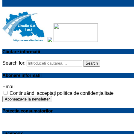
Căutare informații
Search for:
Search
Abonare informatii
Email
Continuând, acceptați politica de confidențialitate
Potectia consumatorilor
Facebook