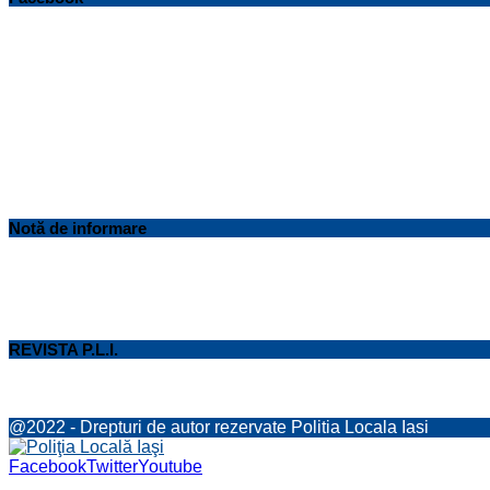
Notă de informare
REVISTA P.L.I.
@2022 - Drepturi de autor rezervate Politia Locala Iasi
Facebook
Twitter
Youtube