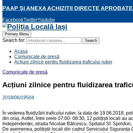
PAAP ȘI ANEXA ACHIZIȚII DIRECTE APROBATE
Facebook
Twitter
Youtube
Primary Menu
Search for:
Search
Acasa
Comunicate de presă
Acțiuni zilnice pentru fluidizarea traficului rutier
Comunicate de presă
Acțiuni zilnice pentru fluidizarea trafic
2018/06/19
504
În vederea fluidizării traficului rutier, la data de 19.06.2018, pol
din oraș. Astfel, între orele 07:00- 08:30, 12 polițiști local
Independenței, strada Nicolae Bălcescu, Spitalul Sf. Spiridon, 
De asemenea, polițiștii locali din cadrul Serviciului Siguranța 