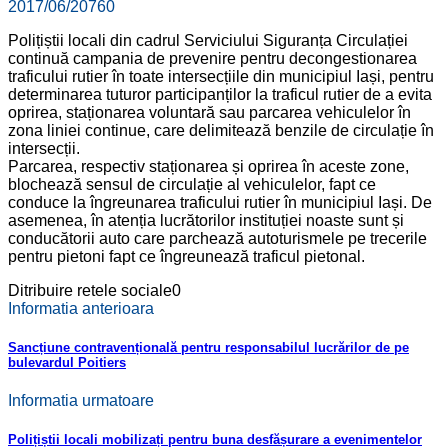
2017/06/20
760
Polițiștii locali din cadrul Serviciului Siguranța Circulației
continuă campania de prevenire pentru decongestionarea
traficului rutier în toate intersecțiile din municipiul Iași, pentru
determinarea tuturor participanților la traficul rutier de a evita
oprirea, staționarea voluntară sau parcarea vehiculelor în
zona liniei continue, care delimitează benzile de circulație în
intersecții.
Parcarea, respectiv staționarea și oprirea în aceste zone,
blochează sensul de circulație al vehiculelor, fapt ce
conduce la îngreunarea traficului rutier în municipiul Iași. De
asemenea, în atenția lucrătorilor instituției noaste sunt și
conducătorii auto care parchează autoturismele pe trecerile
pentru pietoni fapt ce îngreunează traficul pietonal.
Ditribuire retele sociale
0
Informatia anterioara
Sancțiune contravențională pentru responsabilul lucrărilor de pe
bulevardul Poitiers
Informatia urmatoare
Polițiștii locali mobilizați pentru buna desfășurare a evenimentelor