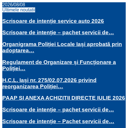
2026/08/08
Ultimele noutatii
Scrisoare de intenție service auto 2026
Scrisoare de intenție – pachet servicii de…
Organigrama Poliției Locale Iași aprobată prin
adoptarea…
Regulament de Organizare și Funcționare a
Poliției…
H.C.L. Iași nr. 275/02.07.2026 privind
reorganizarea Poliției…
PAAP SI ANEXA ACHIZITII DIRECTE IULIE 2026
Scrisoare de intenție – pachet servicii de…
Scrisoare de intenție – Pachet servicii de…