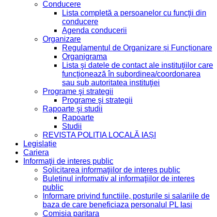
Conducere
Lista completă a persoanelor cu funcţii din
conducere
Agenda conducerii
Organizare
Regulamentul de Organizare și Funcționare
Organigrama
Lista şi datele de contact ale instituţiilor care
funcţionează în subordinea/coordonarea
sau sub autoritatea instituţiei
Programe şi strategii
Programe şi strategii
Rapoarte şi studii
Rapoarte
Studii
REVISTA POLIȚIA LOCALĂ IAȘI
Legislație
Cariera
Informaţii de interes public
Solicitarea informaţiilor de interes public
Buletinul informativ al informaţiilor de interes
public
Informare privind functiile, posturile si salariile de
baza de care beneficiaza personalul PL Iasi
Comisia paritara