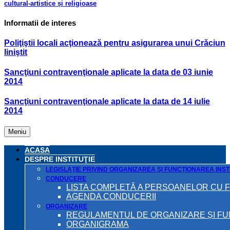
cultural-artistice și religioase
Informatii de interes
Poliţiştii locali acţionează pentru asigurarea unui Crăciun
liniştit
Sancţiuni contravenţionale aplicate la data de 03 iunie
2014
Sancţiuni contravenţionale aplicate la data de 14 iulie
2014
Meniu
ACASA
DESPRE INSTITUŢIE
LEGISLAŢIE PRIVIND ORGANIZAREA ŞI FUNCŢIONAREA INSTI
CONDUCERE
LISTA COMPLETĂ A PERSOANELOR CU 
AGENDA CONDUCERII
ORGANIZARE
REGULAMENTUL DE ORGANIZARE ȘI F
ORGANIGRAMA