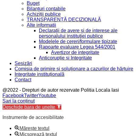
Buget
Bilanţuri contabile
Achiziții publice
TRANSPARENȚĂ DECIZIONALĂ
Alte informatii
Declaraţii de avere şi de interese ale
personalului instituţiei publice
Modelele de cereri/formulare tipizate
Rapoarte evaluare Legea 544/2001
Avertizor de integritate
Anticorupție și Integritate
Sesizări
Comisia de primire și soluționare a cazurilor de hărțuire
Integritate instituțională
Contact
@2022 - Drepturi de autor rezervate Politia Locala Iasi
Facebook
Twitter
Youtube
Sari la conținut
Deschide bara de unelte
Instrumente de accesibilitate
Mărește textul
Micșorează textul