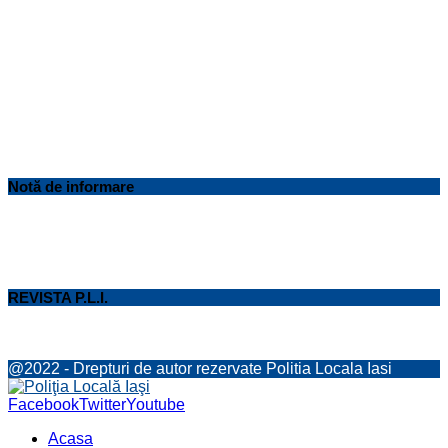
Notă de informare
REVISTA P.L.I.
@2022 - Drepturi de autor rezervate Politia Locala Iasi
Facebook
Twitter
Youtube
Acasa