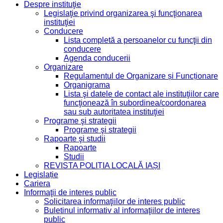
Despre instituţie
Legislaţie privind organizarea şi funcţionarea
instituţiei
Conducere
Lista completă a persoanelor cu funcţii din
conducere
Agenda conducerii
Organizare
Regulamentul de Organizare și Funcționare
Organigrama
Lista şi datele de contact ale instituţiilor care
funcţionează în subordinea/coordonarea
sau sub autoritatea instituţiei
Programe şi strategii
Programe şi strategii
Rapoarte şi studii
Rapoarte
Studii
REVISTA POLIȚIA LOCALĂ IAȘI
Legislație
Cariera
Informaţii de interes public
Solicitarea informaţiilor de interes public
Buletinul informativ al informaţiilor de interes
public