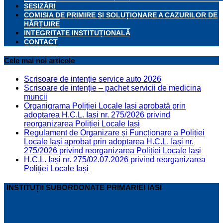
SESIZĂRI
COMISIA DE PRIMIRE ȘI SOLUȚIONARE A CAZURILOR DE
HĂRȚUIRE
INTEGRITATE INSTITUȚIONALĂ
CONTACT
Cele mai noi articole
Scrisoare de intenție service auto 2026
Scrisoare de intenție – pachet servicii de medicina
muncii
Organigrama Poliției Locale Iași aprobată prin
adoptarea H.C.L. Iași nr. 275/2026 privind
reorganizarea Poliției Locale Iași
Regulament de Organizare și Funcționare a Poliției
Locale Iași aprobat prin adoptarea H.C.L. Iași nr.
275/2026 privind reorganizarea Poliției Locale Iași
H.C.L. Iași nr. 275/02.07.2026 privind reorganizarea
Poliției Locale Iași
INSTITUȚII SUBORDONATE PRIMARIEI IASI