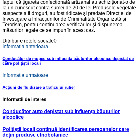
faptul că țigareta confecționată artizanal au achiziționat-o de
la un cunoscut contra sumei de 20 de lei.Produsele vegetale
suspecte a fi droguri, au fost ridicate şi predate Direcției de
Investigare a Infracțiunilor de Criminalitate Organizată și
Terorism, pentru continuarea verificărilor şi dispunerea
măsurilor legale ce se impun în acest caz.
Ditribuire retele sociale
0
Informatia anterioara
Conducător de moped sub influența băuturilor alcoolice depistat de
către polițiștii locali
Informatia urmatoare
Acțiuni de fluidizare a traficului rutier
Informatii de interes
Conducător auto depistat sub influenţa băuturilor
alcoolice
Polițiștii locali continuă identificarea persoanelor care
dețin produse etnobotanice