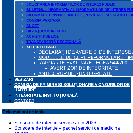
SOLICITAREA INFORMAŢIILOR DE INTERES PUBLIC
BULETINUL INFORMATIV AL INFORMAŢIILOR DE INTERES PU
INFORMARE PRIVIND FUNCTIILE, POSTURILE SI SALARIILE 
COMISIA PARITARA
BUGET
BILANŢURI CONTABILE
ACHIZIȚII PUBLICE
TRANSPARENȚĂ DECIZIONALĂ
ALTE INFORMATII
DECLARAŢII DE AVERE ŞI DE INTERESE 
MODELELE DE CERERI/FORMULARE TIP
RAPOARTE EVALUARE LEGEA 544/2001
AVERTIZOR DE INTEGRITATE
ANTICORUPȚIE ȘI INTEGRITATE
SESIZĂRI
COMISIA DE PRIMIRE ȘI SOLUȚIONARE A CAZURILOR DE
HĂRȚUIRE
INTEGRITATE INSTITUȚIONALĂ
CONTACT
Cele mai noi articole
Scrisoare de intenție service auto 2026
Scrisoare de intenție – pachet servicii de medicina