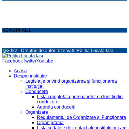
REVISTA P.L.I.
@2022 - Drepturi de autor rezervate Politia Locala Iasi
Facebook
Twitter
Youtube
Acasa
Despre instituţie
Legislaţie privind organizarea şi funcţionarea
instituţiei
Conducere
Lista completă a persoanelor cu funcţii din
conducere
Agenda conducerii
Organizare
Regulamentul de Organizare și Funcționare
Organigrama
Lista şi datele de contact ale instituţiilor care