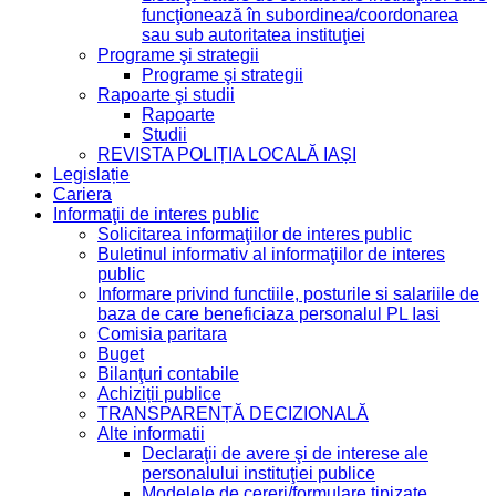
funcţionează în subordinea/coordonarea
sau sub autoritatea instituţiei
Programe şi strategii
Programe şi strategii
Rapoarte şi studii
Rapoarte
Studii
REVISTA POLIȚIA LOCALĂ IAȘI
Legislație
Cariera
Informaţii de interes public
Solicitarea informaţiilor de interes public
Buletinul informativ al informaţiilor de interes
public
Informare privind functiile, posturile si salariile de
baza de care beneficiaza personalul PL Iasi
Comisia paritara
Buget
Bilanţuri contabile
Achiziții publice
TRANSPARENȚĂ DECIZIONALĂ
Alte informatii
Declaraţii de avere şi de interese ale
personalului instituţiei publice
Modelele de cereri/formulare tipizate