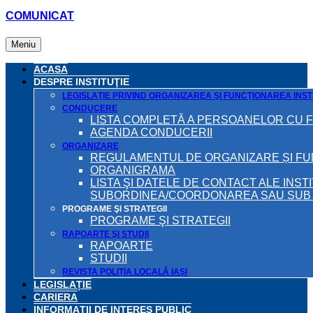
COMUNICAT
Meniu
ACASA
DESPRE INSTITUŢIE
LEGISLAŢIE PRIVIND ORGANIZAREA ŞI FUNCŢIONAREA INSTI
CONDUCERE
LISTA COMPLETĂ A PERSOANELOR CU 
AGENDA CONDUCERII
ORGANIZARE
REGULAMENTUL DE ORGANIZARE ȘI F
ORGANIGRAMA
LISTA ŞI DATELE DE CONTACT ALE INST
SUBORDINEA/COORDONAREA SAU SUB A
PROGRAME ŞI STRATEGII
PROGRAME ŞI STRATEGII
RAPOARTE ŞI STUDII
RAPOARTE
STUDII
REVISTA POLIȚIA LOCALĂ IAȘI
LEGISLAȚIE
CARIERA
INFORMAŢII DE INTERES PUBLIC