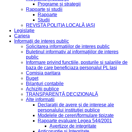
Programe şi strategii
Rapoarte şi studii
Rapoarte
Studii
REVISTA POLIȚIA LOCALĂ IAȘI
Legislație
Cariera
Informaţii de interes public
Solicitarea informaţiilor de interes public
Buletinul informativ al informaţiilor de interes
public
Informare privind functiile, posturile si salariile de
baza de care beneficiaza personalul PL Iasi
Comisia paritara
Buget
Bilanţuri contabile
Achiziții publice
TRANSPARENȚĂ DECIZIONALĂ
Alte informatii
Declaraţii de avere şi de interese ale
personalului instituţiei publice
Modelele de cereri/formulare tipizate
Rapoarte evaluare Legea 544/2001
Avertizor de integritate
Anticorupție și Integritate