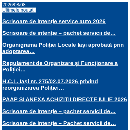
2026/08/08
Ultimele noutatii
Scrisoare de intenție service auto 2026
Scrisoare de intenție – pachet servicii de…
Organigrama Poliției Locale Iași aprobată prin
adoptarea…
Regulament de Organizare și Funcționare a
Poliției…
H.C.L. Iași nr. 275/02.07.2026 privind
reorganizarea Poliției…
PAAP SI ANEXA ACHIZITII DIRECTE IULIE 2026
Scrisoare de intenție – pachet servicii de…
Scrisoare de intenție – Pachet servicii de…