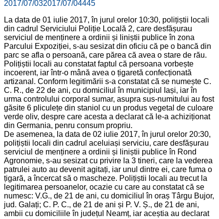
2017/07/03
2017/07/04
445
La data de 01 iulie 2017, în jurul orelor 10:30, polițiștii locali
din cadrul Serviciului Poliție Locală 2, care desfășurau
serviciul de menținere a ordinii și liniștii publice în zona
Parcului Expoziției, s-au sesizat din oficiu că pe o bancă din
parc se afla o persoană, care părea că avea o stare de rău.
Polițiștii locali au constatat faptul că persoana vorbește
incoerent, iar într-o mână avea o țigaretă confecționată
artizanal. Conform legitimării s-a constatat că se numește C.
C. R., de 22 de ani, cu domiciliul în municipiul Iași, iar în
urma controlului corporal sumar, asupra sus-numitului au fost
găsite 6 pliculețe din staniol cu un produs vegetal de culoare
verde oliv, despre care acesta a declarat că le-a achiziționat
din Germania, penru consum propriu.
De asemenea, la data de 02 iulie 2017, în jurul orelor 20:30,
polițiștii locali din cadrul aceluiași serviciu, care desfășurau
serviciul de menținere a ordinii și liniștii publice în Rond
Agronomie, s-au sesizat cu privire la 3 tineri, care la vederea
patrulei auto au devenit agitați, iar unul dintre ei, care fuma o
țigară, a încercat să o mascheze. Polițiștii locali au trecut la
legitimarea persoanelor, ocazie cu care au constatat că se
numesc: V.G., de 21 de ani, cu domiciliul în oraș Târgu Bujor,
jud. Galați; C. P. C., de 21 de ani și P. V. Ș., de 21 de ani,
ambii cu domiciliile în județul Neamț, iar aceștia au declarat