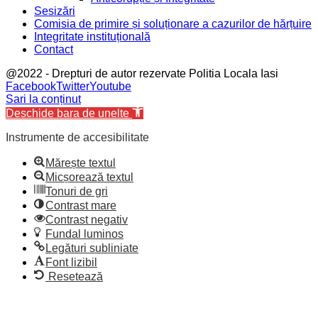
Sesizări
Comisia de primire și soluționare a cazurilor de hărțuire
Integritate instituțională
Contact
@2022 - Drepturi de autor rezervate Politia Locala Iasi
Facebook
Twitter
Youtube
Sari la conținut
Deschide bara de unelte
Instrumente de accesibilitate
Mărește textul
Micșorează textul
Tonuri de gri
Contrast mare
Contrast negativ
Fundal luminos
Legături subliniate
Font lizibil
Resetează