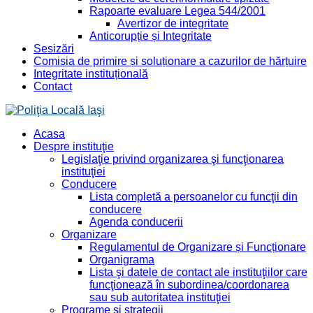
Rapoarte evaluare Legea 544/2001
Avertizor de integritate
Anticorupție și Integritate
Sesizări
Comisia de primire și soluționare a cazurilor de hărțuire
Integritate instituțională
Contact
Acasa
Despre instituţie
Legislaţie privind organizarea şi funcţionarea
instituţiei
Conducere
Lista completă a persoanelor cu funcţii din
conducere
Agenda conducerii
Organizare
Regulamentul de Organizare și Funcționare
Organigrama
Lista şi datele de contact ale instituţiilor care
funcţionează în subordinea/coordonarea
sau sub autoritatea instituţiei
Programe şi strategii