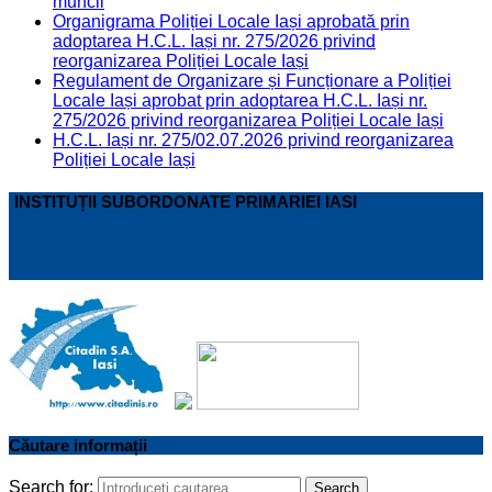
muncii
Organigrama Poliției Locale Iași aprobată prin
adoptarea H.C.L. Iași nr. 275/2026 privind
reorganizarea Poliției Locale Iași
Regulament de Organizare și Funcționare a Poliției
Locale Iași aprobat prin adoptarea H.C.L. Iași nr.
275/2026 privind reorganizarea Poliției Locale Iași
H.C.L. Iași nr. 275/02.07.2026 privind reorganizarea
Poliției Locale Iași
INSTITUȚII SUBORDONATE PRIMARIEI IASI
Căutare informații
Search for:
Search