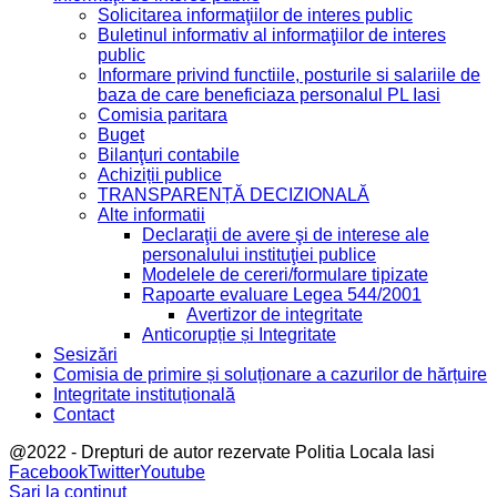
Solicitarea informaţiilor de interes public
Buletinul informativ al informaţiilor de interes
public
Informare privind functiile, posturile si salariile de
baza de care beneficiaza personalul PL Iasi
Comisia paritara
Buget
Bilanţuri contabile
Achiziții publice
TRANSPARENȚĂ DECIZIONALĂ
Alte informatii
Declaraţii de avere şi de interese ale
personalului instituţiei publice
Modelele de cereri/formulare tipizate
Rapoarte evaluare Legea 544/2001
Avertizor de integritate
Anticorupție și Integritate
Sesizări
Comisia de primire și soluționare a cazurilor de hărțuire
Integritate instituțională
Contact
@2022 - Drepturi de autor rezervate Politia Locala Iasi
Facebook
Twitter
Youtube
Sari la conținut