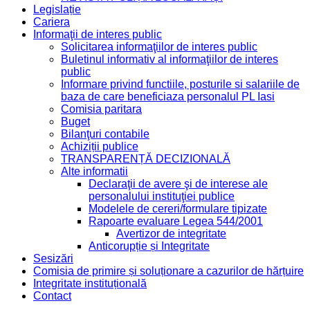
Legislație
Cariera
Informaţii de interes public
Solicitarea informaţiilor de interes public
Buletinul informativ al informaţiilor de interes
public
Informare privind functiile, posturile si salariile de
baza de care beneficiaza personalul PL Iasi
Comisia paritara
Buget
Bilanţuri contabile
Achiziții publice
TRANSPARENȚĂ DECIZIONALĂ
Alte informatii
Declaraţii de avere şi de interese ale
personalului instituţiei publice
Modelele de cereri/formulare tipizate
Rapoarte evaluare Legea 544/2001
Avertizor de integritate
Anticorupție și Integritate
Sesizări
Comisia de primire și soluționare a cazurilor de hărțuire
Integritate instituțională
Contact