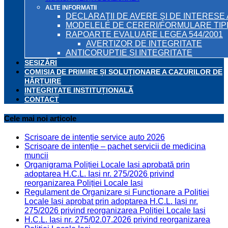
ALTE INFORMATII
DECLARAŢII DE AVERE ŞI DE INTERESE 
MODELELE DE CERERI/FORMULARE TIP
RAPOARTE EVALUARE LEGEA 544/2001
AVERTIZOR DE INTEGRITATE
ANTICORUPȚIE ȘI INTEGRITATE
SESIZĂRI
COMISIA DE PRIMIRE ȘI SOLUȚIONARE A CAZURILOR DE
HĂRȚUIRE
INTEGRITATE INSTITUȚIONALĂ
CONTACT
Cele mai noi articole
Scrisoare de intenție service auto 2026
Scrisoare de intenție – pachet servicii de medicina
muncii
Organigrama Poliției Locale Iași aprobată prin
adoptarea H.C.L. Iași nr. 275/2026 privind
reorganizarea Poliției Locale Iași
Regulament de Organizare și Funcționare a Poliției
Locale Iași aprobat prin adoptarea H.C.L. Iași nr.
275/2026 privind reorganizarea Poliției Locale Iași
H.C.L. Iași nr. 275/02.07.2026 privind reorganizarea