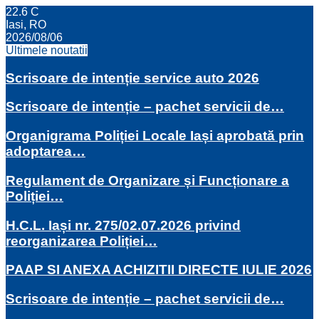
22.6
C
Iasi, RO
2026/08/06
Ultimele noutatii
Scrisoare de intenție service auto 2026
Scrisoare de intenție – pachet servicii de…
Organigrama Poliției Locale Iași aprobată prin
adoptarea…
Regulament de Organizare și Funcționare a
Poliției…
H.C.L. Iași nr. 275/02.07.2026 privind
reorganizarea Poliției…
PAAP SI ANEXA ACHIZITII DIRECTE IULIE 2026
Scrisoare de intenție – pachet servicii de…