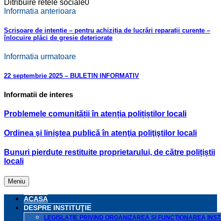
Ditribuire retele sociale
0
Informatia anterioara
Scrisoare de intenție – pentru achiziția de lucrări reparații curente –
înlocuire plăci de gresie deteriorate
Informatia urmatoare
22 septembrie 2025 – BULETIN INFORMATIV
Informatii de interes
Problemele comunității în atenția polițiștilor locali
Ordinea şi liniştea publică în atenţia poliţiştilor locali
Bunuri pierdute restituite proprietarului, de către polițiștii
locali
Meniu
ACASA
DESPRE INSTITUŢIE
LEGISLAŢIE PRIVIND ORGANIZAREA ŞI FUNCŢIONAREA INSTI