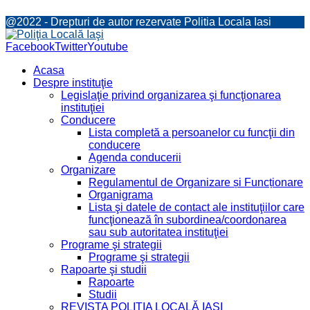
@2022 - Drepturi de autor rezervate Politia Locala Iasi
Facebook
Twitter
Youtube
Acasa
Despre instituţie
Legislaţie privind organizarea şi funcţionarea
instituţiei
Conducere
Lista completă a persoanelor cu funcţii din
conducere
Agenda conducerii
Organizare
Regulamentul de Organizare și Funcționare
Organigrama
Lista şi datele de contact ale instituţiilor care
funcţionează în subordinea/coordonarea
sau sub autoritatea instituţiei
Programe şi strategii
Programe şi strategii
Rapoarte şi studii
Rapoarte
Studii
REVISTA POLIȚIA LOCALĂ IAȘI