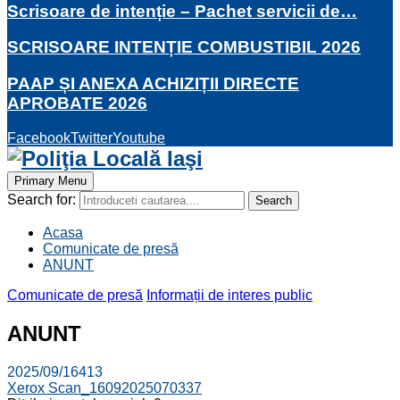
Scrisoare de intenție – Pachet servicii de…
SCRISOARE INTENȚIE COMBUSTIBIL 2026
PAAP ȘI ANEXA ACHIZIȚII DIRECTE
APROBATE 2026
Facebook
Twitter
Youtube
Primary Menu
Search for:
Search
Acasa
Comunicate de presă
ANUNT
Comunicate de presă
Informații de interes public
ANUNT
2025/09/16
413
Xerox Scan_16092025070337