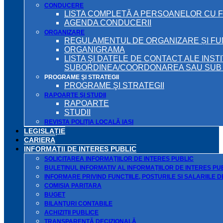
CONDUCERE
LISTA COMPLETĂ A PERSOANELOR CU 
AGENDA CONDUCERII
ORGANIZARE
REGULAMENTUL DE ORGANIZARE ȘI F
ORGANIGRAMA
LISTA ŞI DATELE DE CONTACT ALE INST
SUBORDINEA/COORDONAREA SAU SUB A
PROGRAME ŞI STRATEGII
PROGRAME ŞI STRATEGII
RAPOARTE ŞI STUDII
RAPOARTE
STUDII
REVISTA POLIȚIA LOCALĂ IAȘI
LEGISLAȚIE
CARIERA
INFORMAŢII DE INTERES PUBLIC
SOLICITAREA INFORMAŢIILOR DE INTERES PUBLIC
BULETINUL INFORMATIV AL INFORMAŢIILOR DE INTERES PU
INFORMARE PRIVIND FUNCTIILE, POSTURILE SI SALARIILE 
COMISIA PARITARA
BUGET
BILANŢURI CONTABILE
ACHIZIȚII PUBLICE
TRANSPARENȚĂ DECIZIONALĂ