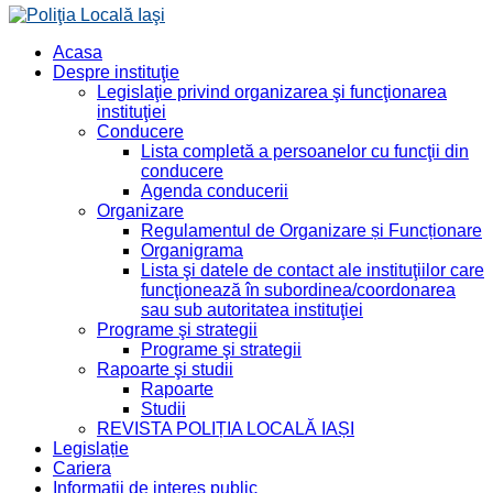
Acasa
Despre instituţie
Legislaţie privind organizarea şi funcţionarea
instituţiei
Conducere
Lista completă a persoanelor cu funcţii din
conducere
Agenda conducerii
Organizare
Regulamentul de Organizare și Funcționare
Organigrama
Lista şi datele de contact ale instituţiilor care
funcţionează în subordinea/coordonarea
sau sub autoritatea instituţiei
Programe şi strategii
Programe şi strategii
Rapoarte şi studii
Rapoarte
Studii
REVISTA POLIȚIA LOCALĂ IAȘI
Legislație
Cariera
Informaţii de interes public