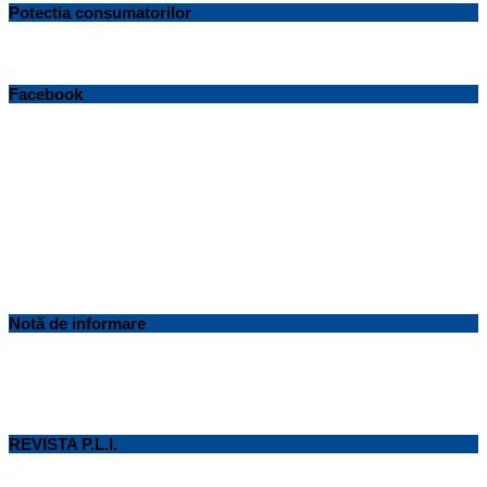
Potectia consumatorilor
Facebook
Notă de informare
REVISTA P.L.I.