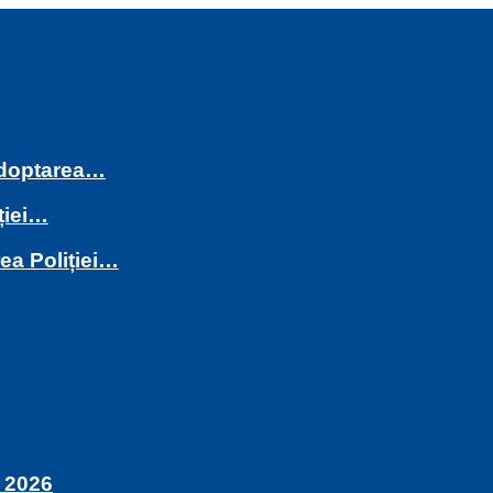
 adoptarea…
ției…
rea Poliției…
 2026