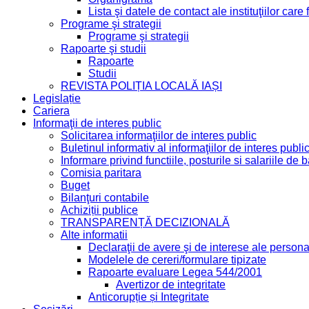
Lista şi datele de contact ale instituţiilor ca
Programe şi strategii
Programe şi strategii
Rapoarte şi studii
Rapoarte
Studii
REVISTA POLIȚIA LOCALĂ IAȘI
Legislație
Cariera
Informaţii de interes public
Solicitarea informaţiilor de interes public
Buletinul informativ al informaţiilor de interes publi
Informare privind functiile, posturile si salariile d
Comisia paritara
Buget
Bilanţuri contabile
Achiziții publice
TRANSPARENȚĂ DECIZIONALĂ
Alte informatii
Declaraţii de avere şi de interese ale personal
Modelele de cereri/formulare tipizate
Rapoarte evaluare Legea 544/2001
Avertizor de integritate
Anticorupție și Integritate