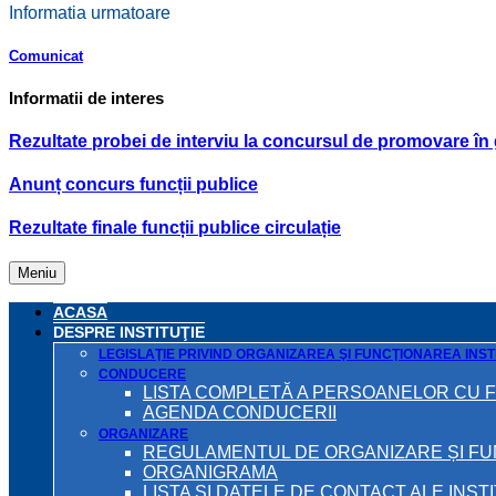
Informatia urmatoare
Comunicat
Informatii de interes
Rezultate probei de interviu la concursul de promovare în 
Anunț concurs funcții publice
Rezultate finale funcții publice circulație
Meniu
ACASA
DESPRE INSTITUŢIE
LEGISLAŢIE PRIVIND ORGANIZAREA ŞI FUNCŢIONAREA INSTI
CONDUCERE
LISTA COMPLETĂ A PERSOANELOR CU 
AGENDA CONDUCERII
ORGANIZARE
REGULAMENTUL DE ORGANIZARE ȘI F
ORGANIGRAMA
LISTA ŞI DATELE DE CONTACT ALE INST