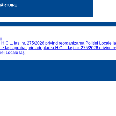
HĂRȚUIRE
i
H.C.L. Iași nr. 275/2026 privind reorganizarea Poliției Locale Ia
 Iași aprobat prin adoptarea H.C.L. Iași nr. 275/2026 privind re
iei Locale Iași