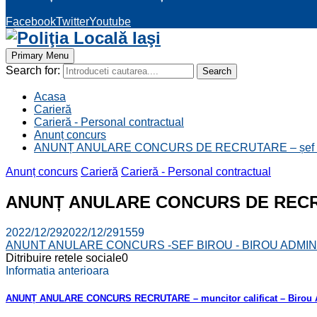
Facebook
Twitter
Youtube
Primary Menu
Search for:
Search
Acasa
Carieră
Carieră - Personal contractual
Anunț concurs
ANUNȚ ANULARE CONCURS DE RECRUTARE – șef birou
Anunț concurs
Carieră
Carieră - Personal contractual
ANUNȚ ANULARE CONCURS DE RECRUTAR
2022/12/29
2022/12/29
1559
ANUNT ANULARE CONCURS -SEF BIROU - BIROU ADMIN
Ditribuire retele sociale
0
Informatia anterioara
ANUNȚ ANULARE CONCURS RECRUTARE – muncitor calificat – Birou A