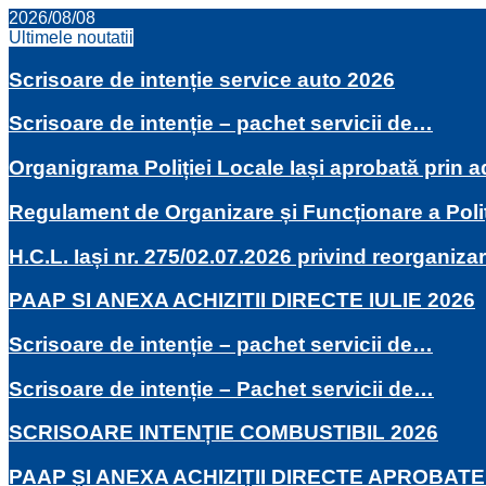
2026/08/08
Ultimele noutatii
Scrisoare de intenție service auto 2026
Scrisoare de intenție – pachet servicii de…
Organigrama Poliției Locale Iași aprobată prin
Regulament de Organizare și Funcționare a Poli
H.C.L. Iași nr. 275/02.07.2026 privind reorganiza
PAAP SI ANEXA ACHIZITII DIRECTE IULIE 2026
Scrisoare de intenție – pachet servicii de…
Scrisoare de intenție – Pachet servicii de…
SCRISOARE INTENȚIE COMBUSTIBIL 2026
PAAP ȘI ANEXA ACHIZIȚII DIRECTE APROBATE