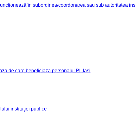
re funcţionează în subordinea/coordonarea sau sub autoritatea insti
c
e baza de care beneficiaza personalul PL Iasi
ului instituţiei publice