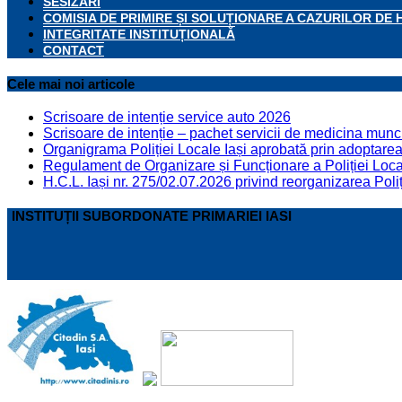
SESIZĂRI
COMISIA DE PRIMIRE ȘI SOLUȚIONARE A CAZURILOR DE 
INTEGRITATE INSTITUȚIONALĂ
CONTACT
Cele mai noi articole
Scrisoare de intenție service auto 2026
Scrisoare de intenție – pachet servicii de medicina munci
Organigrama Poliției Locale Iași aprobată prin adoptarea 
Regulament de Organizare și Funcționare a Poliției Locale
H.C.L. Iași nr. 275/02.07.2026 privind reorganizarea Poliț
INSTITUȚII SUBORDONATE PRIMARIEI IASI