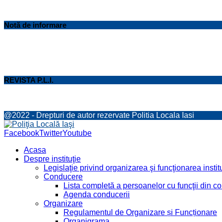
Notă de informare
REVISTA P.L.I.
@2022 - Drepturi de autor rezervate Politia Locala Iasi
Facebook
Twitter
Youtube
Acasa
Despre instituţie
Legislaţie privind organizarea şi funcţionarea institu
Conducere
Lista completă a persoanelor cu funcţii din 
Agenda conducerii
Organizare
Regulamentul de Organizare și Funcționare
Organigrama