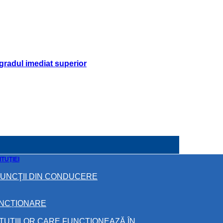
gradul imediat superior
TUŢIEI
FUNCŢII DIN CONDUCERE
UNCȚIONARE
ITUŢIILOR CARE FUNCŢIONEAZĂ ÎN