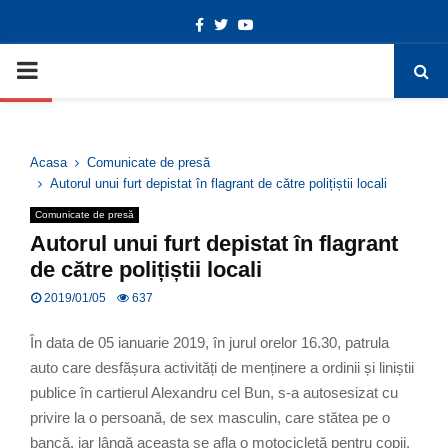
Facebook
Twitter
Youtube
Deschide bara de unelte
PRIMARY
MENU
Acasa
Comunicate de presă
Autorul unui furt depistat în flagrant de către polițiștii locali
Comunicate de presă
Autorul unui furt depistat în flagrant
de către polițiștii locali
2019/01/05
637
În data de 05 ianuarie 2019, în jurul orelor 16.30, patrula
auto care desfășura activități de menținere a ordinii și liniștii
publice în cartierul Alexandru cel Bun, s-a autosesizat cu
privire la o persoană, de sex masculin, care stătea pe o
bancă, iar lângă aceasta se afla o motocicletă pentru copii.