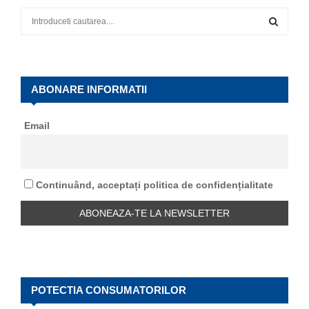
S
e
a
S
r
c
E
h
ABONARE INFORMATII
f
A
o
Email
r
R
:
C
Continuând, acceptați politica de confidențialitate
H
POTECTIA CONSUMATORILOR