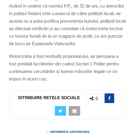
Având în vedere că numitul P.P., de 32 de ani, cu domiciliul
în județul Neamț este cunoscut de către polițiștii locali, iar
acesta nu a putut justifica proveniența bunului, polițiștii locali
au efectuat verificări și au constatat că motocicleta tocmai
ce fusese furată de la un magazin de profil, ce are punctul
de lucru pe Esplanada Voievozilor.
Motocicleta a fost restituită proprietarului, iar persoana a
fost predată lucrătorilor din cadrul Secției 1 Poliție pentru
continuarea cercetărilor și luarea măsurilor legale ce se
impun în acest caz.
DITRIBUIRE RETELE SOCIALE
0
INFORMATIA ANTERIOARA