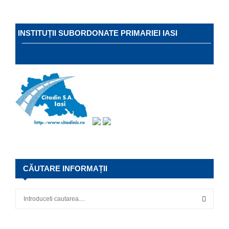
INSTITUȚII SUBORDONATE PRIMARIEI IASI
CĂUTARE INFORMAȚII
S
e
a
S
r