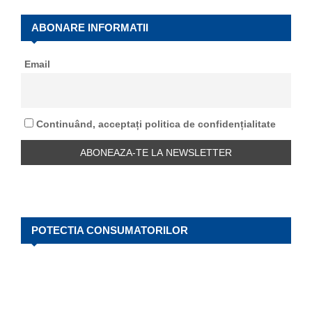
c
E
h
ABONARE INFORMATII
f
A
o
Email
r
R
:
C
Continuând, acceptați politica de confidențialitate
H
POTECTIA CONSUMATORILOR