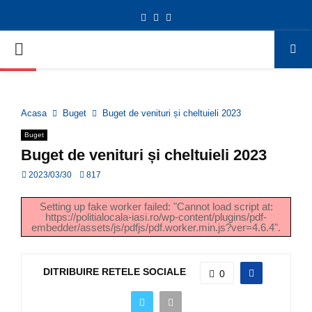
Facebook
Twitter
Youtube
Deschide bara de unelte
PRIMARY
MENU
Acasa
Buget
Buget de venituri și cheltuieli 2023
Buget
Buget de venituri și cheltuieli 2023
2023/03/30
817
Setting up fake worker failed: "Cannot load script at:
https://politialocala-iasi.ro/wp-content/plugins/pdf-
embedder/assets/js/pdfjs/pdf.worker.min.js?ver=4.6.4".
DITRIBUIRE RETELE SOCIALE
0