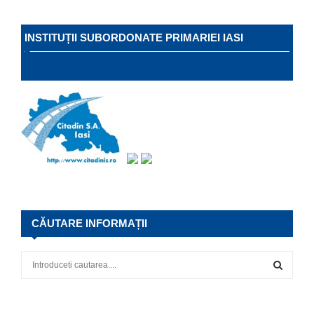
INSTITUȚII SUBORDONATE PRIMARIEI IASI
CĂUTARE INFORMAȚII
S
e
a
S
r