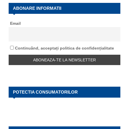
c
E
h
ABONARE INFORMATII
f
A
o
Email
r
R
:
C
Continuând, acceptați politica de confidențialitate
H
POTECTIA CONSUMATORILOR