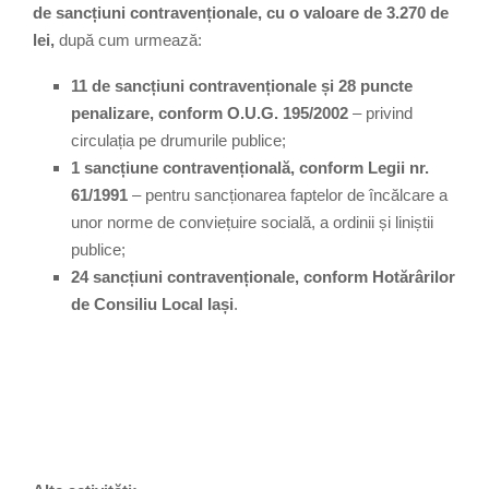
de sancțiuni contravenționale, cu o valoare de 3.270 de
lei,
după cum urmează:
11 de sancțiuni contravenționale și 28 puncte
penalizare, conform O.U.G. 195/2002
– privind
circulația pe drumurile publice;
1 sancțiune contravențională, conform Legii nr.
61/1991
– pentru sancționarea faptelor de încălcare a
unor norme de conviețuire socială, a ordinii și liniștii
publice;
24 sancțiuni contravenționale, conform Hotărârilor
de Consiliu Local Iași
.