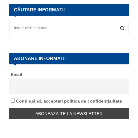
CĂUTARE INFORMAȚII
S
e
a
S
r
c
E
h
ABONARE INFORMATII
f
A
o
Email
r
R
:
C
Continuând, acceptați politica de confidențialitate
H