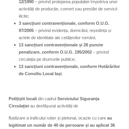
12/1990
– privind protejarea populației împotriva unor
activități de producție, comerț sau prestări de servicii
ilicite;
3 sancțiuni contravenționale, conform O.U.G.
97/2005
– privind evidența, domiciliul, reședința și
actele de identitate ale cetățenilor români;
13 sancțiuni contravenționale și 26 puncte
penalizare, conform O.U.G. 195/2002
– privind
circulația pe drumurile publice;
13 sancțiuni contravenționale, conform Hotărârilor
de Consiliu Local Iași
.
Polițiștii locali
din cadrul
Serviciului Siguranța
Circulației
au desfășurat activități de
fluidizare a traficului rutier și pietonal, ocazie cu care
au
legitimat un număr de 40 de persoane și au aplicat 36