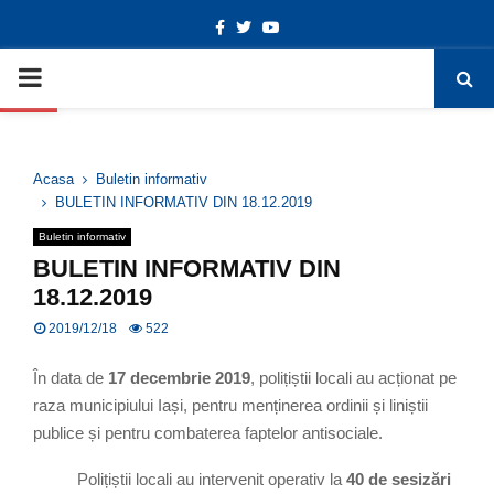
Facebook
Twitter
Youtube
Deschide bara de unelte
PRIMARY
MENU
Acasa
Buletin informativ
BULETIN INFORMATIV DIN 18.12.2019
Buletin informativ
BULETIN INFORMATIV DIN
18.12.2019
2019/12/18
522
În data de
17 decembrie
2019
, polițiștii locali au acționat pe
raza municipiului Iași, pentru menținerea ordinii și liniștii
publice și pentru combaterea faptelor antisociale.
Polițiștii locali au intervenit operativ la
40 de sesizări