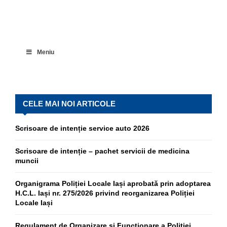
Meniu
CELE MAI NOI ARTICOLE
Scrisoare de intenție service auto 2026
Scrisoare de intenție – pachet servicii de medicina
muncii
Organigrama Poliției Locale Iași aprobată prin adoptarea
H.C.L. Iași nr. 275/2026 privind reorganizarea Poliției
Locale Iași
Regulament de Organizare și Funcționare a Poliției