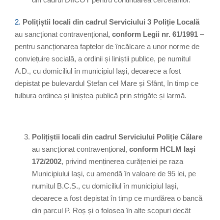
2.
Polițiștii locali din cadrul Serviciului 3 Poliție Locală
au sancționat contravențional
, conform Legii nr. 61/1991
–
pentru sancționarea faptelor de încălcare a unor norme de
conviețuire socială, a ordinii și liniștii publice, pe numitul
A.D., cu domiciliul în municipiul Iași, deoarece a fost
depistat pe bulevardul Ștefan cel Mare și Sfânt, în timp ce
tulbura ordinea și liniștea publică prin strigăte și larmă.
Polițiștii locali din cadrul Serviciului Poliție Călare
au sancționat contravențional,
conform HCLM Iași
172/2002
, privind menținerea curățeniei pe raza
Municipiului Iaşi, cu amendă în valoare de 95 lei, pe
numitul B.C.S., cu domiciliul în municipiul Iași,
deoarece a fost depistat în timp ce murdărea o bancă
din parcul P. Roș și o folosea în alte scopuri decât