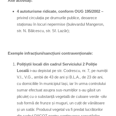
Alte activități:
4 autoturisme ridicate, conform OUG 195/2002 –
privind circulația pe drumurile publice, deoarece
staționau în locuri nepermise (bulevardul Mangeron,
str. N. Bălcescu, str. Sf. Lazăr);
Exemple infracțiuni/sancțiuni contravenționale:
Polițiștii locali din cadrul Serviciului 2 Poliție
Locală
i
–
au depistat pe str. Codrescu, nr. 7, pe numiții
V.I., V.G., ambii de 43 de ani și B.L.A., de 23 de ani,
cu domiciliile în municipiul Iași, iar în urma controlului
sumar efectuat asupra sus-numiților s-au găsit un
pliculeț cu o substanță vegetală de culoare verde -oliv
sub formă de frunze și muguri, un cuțit de vânătoare
și un satâr. Produsul vegetal va fi predat lucrătorilor
din cadrul DIICOT pentru continuarea cercetărilor.