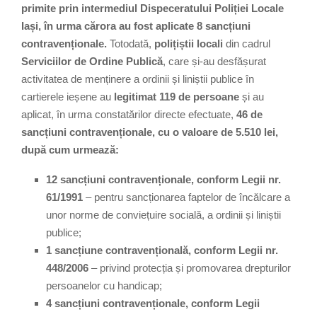
primite prin intermediul Dispeceratului Poliției Locale
Iași, în urma cărora au fost aplicate 8 sancțiuni
contravenționale.
Totodată,
polițiștii locali
din cadrul
Serviciilor de Ordine Publică
, care și-au desfășurat
activitatea de menținere a ordinii și liniștii publice în
cartierele ieșene au
legitimat 119 de persoane
și au
aplicat, în urma constatărilor directe efectuate,
46 de
sancțiuni contravenționale, cu o valoare de 5.510 lei,
după cum urmează:
12 sancțiuni contravenționale, conform Legii nr.
61/1991
– pentru sancționarea faptelor de încălcare a
unor norme de conviețuire socială, a ordinii și liniștii
publice;
1 sancțiune contravențională, conform Legii nr.
448/2006
– privind protecția și promovarea drepturilor
persoanelor cu handicap;
4 sancțiuni contravenționale, conform Legii