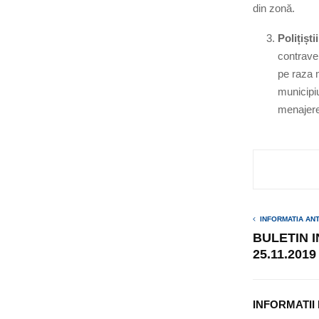
din zonă.
Polițiști
contrave
pe raza m
municipiu
menajere
INFORMATIA AN
BULETIN 
25.11.2019
INFORMATII