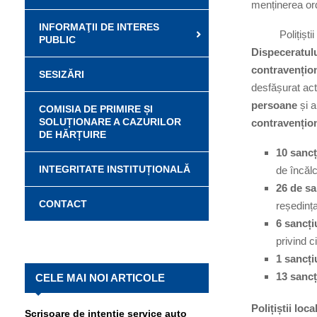
menținerea ordi
INFORMAŢII DE INTERES
Polițiștii loc
PUBLIC
Dispeceratulu
contravențio
SESIZĂRI
desfășurat acti
persoane
și a
COMISIA DE PRIMIRE ȘI
SOLUȚIONARE A CAZURILOR
contravențion
DE HĂRȚUIRE
10 sancț
INTEGRITATE INSTITUȚIONALĂ
de încălc
26 de sa
CONTACT
reședința
6 sancți
privind c
1 sancți
13 sancț
CELE MAI NOI ARTICOLE
Polițiștii loca
Scrisoare de intenție service auto