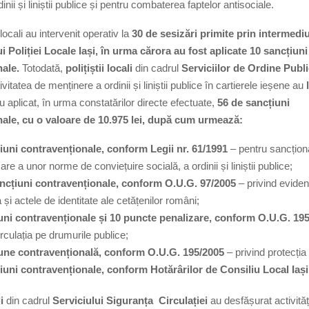
nii și liniștii publice și pentru combaterea faptelor antisociale.
ali au intervenit operativ la
30 de sesizări primite prin intermediu
i Poliției Locale Iași, în urma cărora au fost aplicate 10 sancțiuni
nale.
Totodată,
polițiștii locali
din cadrul
Serviciilor de Ordine Publ
vitatea de menținere a ordinii și liniștii publice în cartierele ieșene au
u aplicat, în urma constatărilor directe efectuate,
56 de sancțiuni
ale, cu o valoare de 10.975 lei, după cum urmează:
iuni contravenționale, conform Legii nr. 61/1991
– pentru sancțion
are a unor norme de conviețuire socială, a ordinii și liniștii publice;
ncțiuni contravenționale, conform O.U.G. 97/2005
– privind evidenț
 și actele de identitate ale cetățenilor români;
uni contravenționale și 10 puncte penalizare, conform O.U.G. 19
irculația pe drumurile publice;
une contravențională, conform O.U.G. 195/2005
– privind protecția
iuni contravenționale, conform Hotărârilor de Consiliu Local Iași
li
din cadrul
Serviciului Siguranța Circulației
au desfășurat activităț