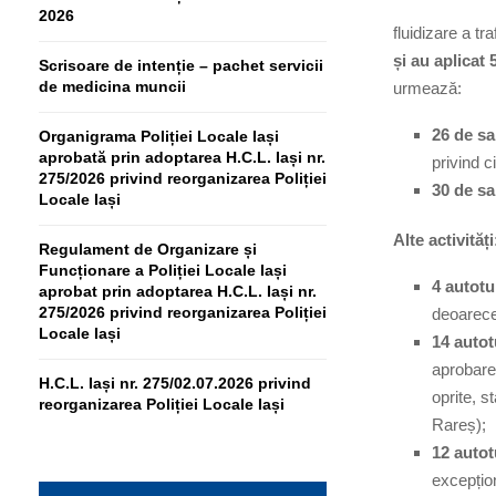
2026
fluidizare a tr
și au aplicat
Scrisoare de intenție – pachet servicii
de medicina muncii
urmează:
26 de sa
Organigrama Poliției Locale Iași
aprobată prin adoptarea H.C.L. Iași nr.
privind c
275/2026 privind reorganizarea Poliției
30 de sa
Locale Iași
Alte activități
Regulament de Organizare și
Funcționare a Poliției Locale Iași
4 autot
aprobat prin adoptarea H.C.L. Iași nr.
275/2026 privind reorganizarea Poliției
deoarece
Locale Iași
14 autot
aprobare
H.C.L. Iași nr. 275/02.07.2026 privind
oprite, s
reorganizarea Poliției Locale Iași
Rareș);
12 auto
excepțion