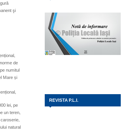
igură
manent şi
ențional,
r norme de
, pe numitul
el Mare și
ențional,
REVISTA P.L.I.
00 lei, pe
pe un teren,
 caroserie,
lui natural