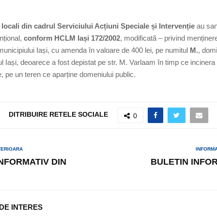
i locali din cadrul Serviciului Acțiuni Speciale și Intervenție
au san
nțional,
conform HCLM Iași 172/2002
, modificată – privind menținer
unicipiului Iași, cu amenda în valoare de 400 lei, pe numitul
M.
, domi
l Iași, deoarece a fost depistat pe str. M. Varlaam în timp ce incinera 
, pe un teren ce aparține domeniului public.
DITRIBUIRE RETELE SOCIALE
0
TERIOARA
INFORM
INFORMATIV DIN
BULETIN INFOR
 DE INTERES