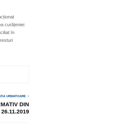
cționat
ea curățeniei
ciliat în
resturi
ATIA URMATOARE
MATIV DIN
26.11.2019