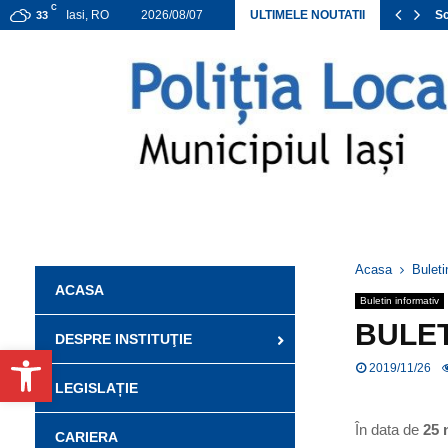
C
NEXA ACHIZIȚII DIRECTE APROBATE 2026
Iasi, RO
2026/08/07
ULTIMELE NOUTATII
Sc
33
Acasa
Buleti
ACASA
Buletin informativ
BULET
DESPRE INSTITUŢIE
Deschide bara de unelte
2019/11/26
LEGISLAȚIE
În data de
25 
CARIERA