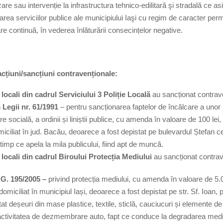
re sau intervenție la infrastructura tehnico-edilitară şi stradală ce as
rea serviciilor publice ale municipiului Iaşi cu regim de caracter per
re continuă, în vederea înlăturării consecințelor negative.
cțiuni/sancțiuni contravenționale:
i locali din cadrul Serviciului 3 Poliție Locală
au sancționat contrav
Legii nr. 61/1991
– pentru sancționarea faptelor de încălcare a uno
re socială, a ordinii și liniștii publice, cu amenda în valoare de 100 lei
miciliat în jud. Bacău, deoarece a fost depistat pe bulevardul Ștefan c
 timp ce apela la mila publicului, fiind apt de muncă.
ii locali din cadrul Biroului Protecția Mediului
au sancționat contrav
G. 195/2005 –
privind protecția mediului, cu amenda în valoare de 5.0
 domiciliat în municipiul Iași, deoarece a fost depistat pe str. Sf. Ioan, 
at deșeuri din mase plastice, textile, sticlă, cauciucuri și elemente de
activitatea de dezmembrare auto, fapt ce conduce la degradarea mediu