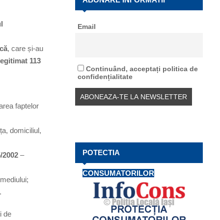
f
A
o
l
Email
r
R
:
ică
, care și-au
C
legitimat 113
H
Continuând, acceptați politica de
confidențialitate
area faptelor
a, domiciliul,
POTECTIA
5/2002
–
CONSUMATORILOR
 mediului;
.
i de