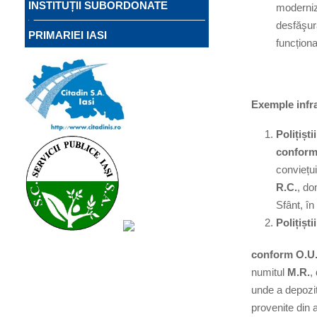
INSTITUȚII SUBORDONATE
moderniza
desfăşura
PRIMARIEI IASI
funcționa
Exemple infra
Polițiști
conform 
conviețui
R
.C.
, do
Sfânt, în
Polițișt
conform O.U.
numitul
M
.R.
,
unde a depozit
provenite din 