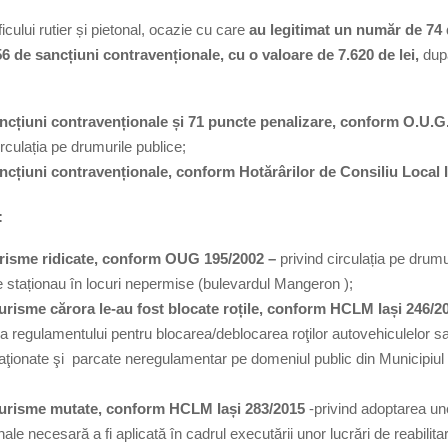
aficului rutier și pietonal, ocazie cu care
au legitimat un număr de 74
 56 de sancțiuni contravenționale, cu o valoare de 7.620 de lei,
dup
ncțiuni contravenționale și 71 puncte penalizare, conform O.U.G
irculația pe drumurile publice;
ncțiuni contravenționale, conform Hotărârilor de Consiliu Local I
:
urisme ridicate, conform OUG 195/2002 –
privind circulația pe drumu
 staționau în locuri nepermise (bulevardul Mangeron );
urisme cărora le-au fost blocate roțile, conform HCLM Iași 246/2
a regulamentului pentru blocarea/deblocarea roţilor autovehiculelor s
taţionate şi parcate neregulamentar pe domeniul public din Municipiul Ia
turisme mutate, conform HCLM Iași 283/2015
-privind adoptarea un
ale necesară a fi aplicată în cadrul executării unor lucrări de reabilita