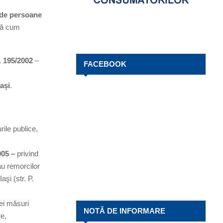
 de persoane
ă cum
. 195/2002
–
FACEBOOK
ași
.
rile publice,
005 –
privind
au remorcilor
şi (str. P.
ei măsuri
NOTĂ DE INFORMARE
re,