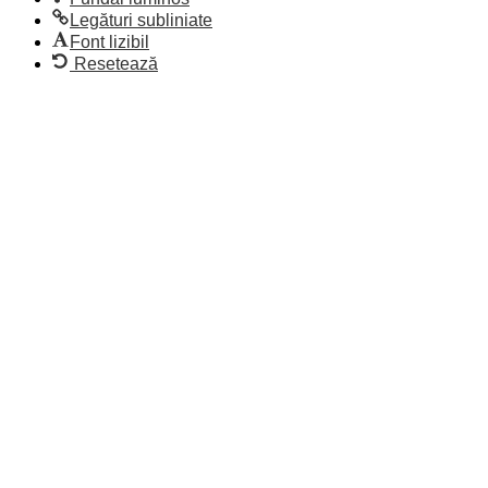
Legături subliniate
Font lizibil
Resetează