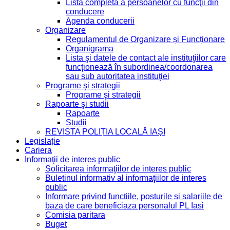
Lista completă a persoanelor cu funcţii din
conducere
Agenda conducerii
Organizare
Regulamentul de Organizare și Funcționare
Organigrama
Lista şi datele de contact ale instituţiilor care
funcţionează în subordinea/coordonarea
sau sub autoritatea instituţiei
Programe şi strategii
Programe şi strategii
Rapoarte şi studii
Rapoarte
Studii
REVISTA POLIȚIA LOCALĂ IAȘI
Legislație
Cariera
Informaţii de interes public
Solicitarea informaţiilor de interes public
Buletinul informativ al informaţiilor de interes
public
Informare privind functiile, posturile si salariile de
baza de care beneficiaza personalul PL Iasi
Comisia paritara
Buget