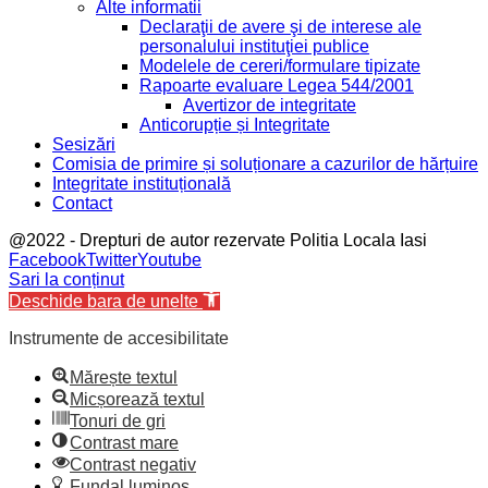
Alte informatii
Declaraţii de avere şi de interese ale
personalului instituţiei publice
Modelele de cereri/formulare tipizate
Rapoarte evaluare Legea 544/2001
Avertizor de integritate
Anticorupție și Integritate
Sesizări
Comisia de primire și soluționare a cazurilor de hărțuire
Integritate instituțională
Contact
@2022 - Drepturi de autor rezervate Politia Locala Iasi
Facebook
Twitter
Youtube
Sari la conținut
Deschide bara de unelte
Instrumente de accesibilitate
Mărește textul
Micșorează textul
Tonuri de gri
Contrast mare
Contrast negativ
Fundal luminos