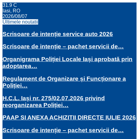
31.9
C
Iasi, RO
2026/08/07
Ultimele noutatii
Scrisoare de intenție service auto 2026
Scrisoare de intenție – pachet servicii de…
Organigrama Poliției Locale Iași aprobată prin
adoptarea…
Regulament de Organizare și Funcționare a
Poliției…
H.C.L. Iași nr. 275/02.07.2026 privind
reorganizarea Poliției…
PAAP SI ANEXA ACHIZITII DIRECTE IULIE 2026
Scrisoare de intenție – pachet servicii de…