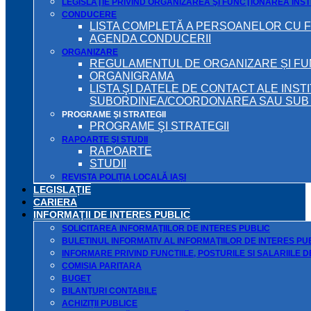
LEGISLAŢIE PRIVIND ORGANIZAREA ŞI FUNCŢIONAREA INSTI
CONDUCERE
LISTA COMPLETĂ A PERSOANELOR CU 
AGENDA CONDUCERII
ORGANIZARE
REGULAMENTUL DE ORGANIZARE ȘI F
ORGANIGRAMA
LISTA ŞI DATELE DE CONTACT ALE INST
SUBORDINEA/COORDONAREA SAU SUB A
PROGRAME ŞI STRATEGII
PROGRAME ŞI STRATEGII
RAPOARTE ŞI STUDII
RAPOARTE
STUDII
REVISTA POLIȚIA LOCALĂ IAȘI
LEGISLAȚIE
CARIERA
INFORMAŢII DE INTERES PUBLIC
SOLICITAREA INFORMAŢIILOR DE INTERES PUBLIC
BULETINUL INFORMATIV AL INFORMAŢIILOR DE INTERES PU
INFORMARE PRIVIND FUNCTIILE, POSTURILE SI SALARIILE 
COMISIA PARITARA
BUGET
BILANŢURI CONTABILE
ACHIZIȚII PUBLICE