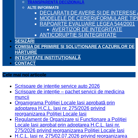
TRANSPARENȚĂ DECIZIONALĂ
ALTE INFORMATII
DECLARAŢII DE AVERE ŞI DE INTERESE 
MODELELE DE CERERI/FORMULARE TIP
RAPOARTE EVALUARE LEGEA 544/2001
AVERTIZOR DE INTEGRITATE
ANTICORUPȚIE ȘI INTEGRITATE
SESIZĂRI
COMISIA DE PRIMIRE ȘI SOLUȚIONARE A CAZURILOR DE
HĂRȚUIRE
INTEGRITATE INSTITUȚIONALĂ
CONTACT
Cele mai noi articole
Scrisoare de intenție service auto 2026
Scrisoare de intenție – pachet servicii de medicina
muncii
Organigrama Poliției Locale Iași aprobată prin
adoptarea H.C.L. Iași nr. 275/2026 privind
reorganizarea Poliției Locale Iași
Regulament de Organizare și Funcționare a Poliției
Locale Iași aprobat prin adoptarea H.C.L. Iași nr.
275/2026 privind reorganizarea Poliției Locale Iași
H.C.L. Iași nr. 275/02.07.2026 privind reorganizarea