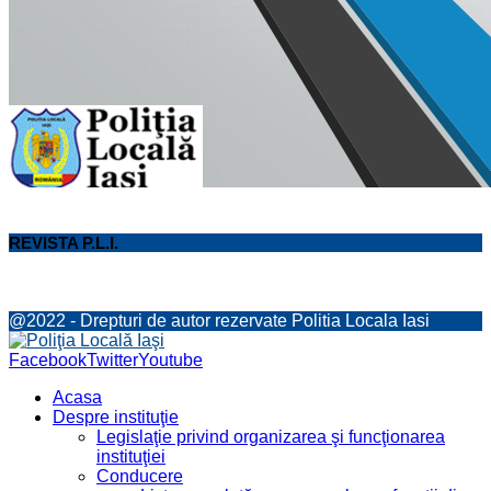
REVISTA P.L.I.
@2022 - Drepturi de autor rezervate Politia Locala Iasi
Facebook
Twitter
Youtube
Acasa
Despre instituţie
Legislaţie privind organizarea şi funcţionarea
instituţiei
Conducere