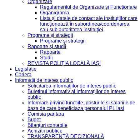
Organizare
Regulamentul de Organizare și Funcționare
Organigrama
Lista şi datele de contact ale instituţiilor care
funcţionează în subordinea/coordonarea
sau sub autoritatea instituţiei
Programe şi strategii
Programe şi strategii
Rapoarte şi studii
Rapoarte
Studii
REVISTA POLIȚIA LOCALĂ IAȘI
Legislație
Cariera
Informaţii de interes public
Solicitarea informaţiilor de interes public
Buletinul informativ al informaţiilor de interes
public
Informare privind functiile, posturile si salariile de
baza de care beneficiaza personalul PL Iasi
Comisia paritara
Buget
Bilanţuri contabile
Achiziții publice
TRANSPARENȚĂ DECIZIONALĂ