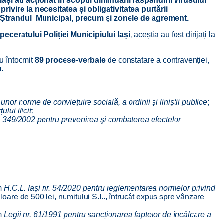
ași au acționat în scopul diminuării răspândirii virusului
rivire la necesitatea și obligativitatea purtării
ic, Ștrandul Municipal, precum și zonele de agrement.
eceratului Poliției Municipiului Iași,
aceștia au fost dirijați la
au întocmit
89 procese-verbale
de constatare a contravenției,
.
nor norme de conviețuire socială, a ordinii și liniștii publice
;
lui ilicit;
. 349/2002 pentru prevenirea şi combaterea efectelor
rm
H.
C.L. Iași nr. 54/2020 pentru reglementarea normelor privind
oare de 500 lei, numitului S.I.., întrucât expus spre vânzare
rm
Legii nr. 61/1991 pentru sancționarea faptelor de încălcare a