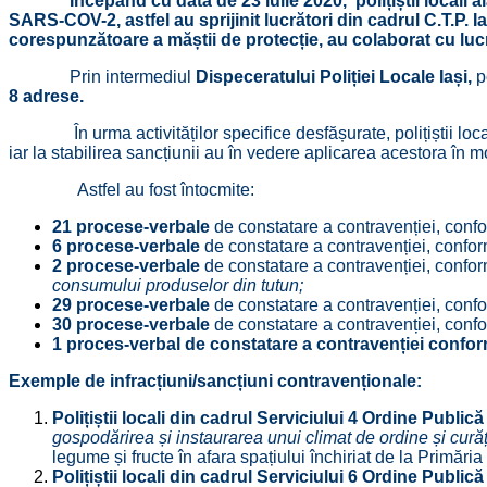
Începând cu data de 23 iulie 2020, polițiștii locali alătur
SARS-COV-2, astfel au sprijinit lucrători din cadrul C.T.P. Ia
corespunzătoare a măștii de protecție, au colaborat cu lucr
Prin intermediul
Dispeceratului Poliției Locale Iași,
p
8 adrese.
În urma activităților specifice desfășurate, polițiștii loc
iar la stabilirea sancțiunii au în vedere aplicarea acestora în 
Astfel au fost întocmite:
21 procese-verbale
de constatare a contravenției, con
6 procese-verbale
de constatare a contravenției, confo
2
procese-verbale
de constatare a contravenției, confo
consumului produselor din tutun;
29 procese-verbale
de constatare a contravenției, con
30 procese-verbale
de constatare a contravenției, con
1 proces-verbal de constatare a contravenției confor
Exemple de infracțiuni/sancțiuni contravenționale:
Polițiștii locali din cadrul Serviciului 4 Ordine Public
gospodărirea și instaurarea unui climat de ordine și curăț
legume și fructe în afara spațiului închiriat de la Primăria
Polițiștii locali din cadrul Serviciului 6 Ordine Public