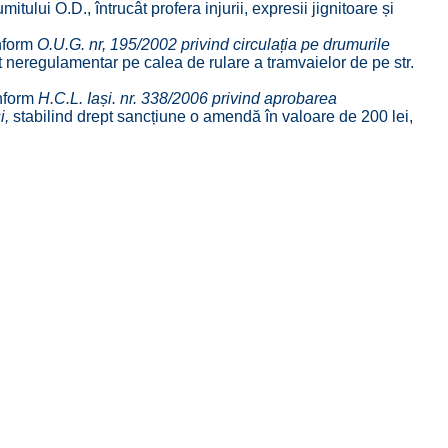
tului O.D., întrucât profera injurii, expresii jignitoare și
onform
O.
U.G. nr, 195/2002 privind circulația pe drumurile
t neregulamentar pe calea de rulare a tramvaielor de pe str.
onform
H.
C.L. Iași. nr. 338/2006 privind aprobarea
i,
stabilind drept sancțiune o amendă în valoare de 200 lei,