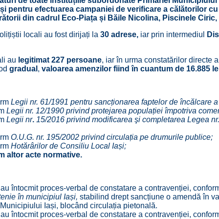
i de toate instituțiile subordonate Primăriei Municipiului I
și pentru efectuarea campaniei de verificare a călătorilor cu p
ătorii din cadrul Eco-Piața și Băile Nicolina, Piscinele Cir
olițiștii locali au fost dirijați la
30 adrese,
iar prin intermediul
Disp
ali au
legitimat 227 persoane
, iar în urma constatărilor directe 
mod
gradual
,
valoarea amenzilor fiind
în cuantum de 16.885 lei
form
Legii nr. 61/1991 pentru sancționarea faptelor de încălcare a u
rm
Legii nr. 12/1990 privind protejarea populației împotriva comerțu
rm
Legii nr
.
15/2016 privind modificarea şi completarea Legea nr
form
O.
U.G. nr. 195/2002 privind circulația pe drumurile publice;
form
Hotărârilor de Consiliu Local Iași;
m altor acte normative.
ă
au întocmit proces-verbal de constatare a contravenției, confo
enie în municipiul Iași,
stabilind drept sancțiune o amendă în val
 Municipiului Iași, blocând circulația pietonală.
ă
au întocmit proces-verbal de constatare a contravenției, confo