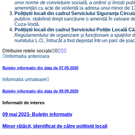
unor norme de conviețuire socială, a ordinii și liniștii pub
amenințări cu acte de violență la adresa unui minor de 13
Polițiștii locali din cadrul Serviciului Siguranța Circul
publice,
stabilind drept sancțiune o amendă în valoare de 
Cuza-Vodă.
Polițiștii locali din cadrul Serviciului Poliție Locală C
Regulamentului de organizare şi funcționare a spațiilor d
numitului L.O., întrucât a fost depistat într-un parc de jo
Ditribuire retele sociale
0
Informatia anterioara
Buletin informativ din data de 07.09.2020
Informatia urmatoare
Buletin informativ din data de 09.09.2020
Informatii de interes
09 mai 2023- Buletin informativ
Minor rătăcit, identificat de către polițiștii locali