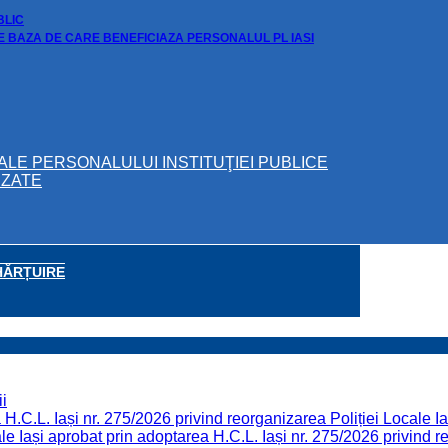
BLIC
DE BAZA DE CARE BENEFICIAZA PERSONALUL PL IASI
ALE PERSONALULUI INSTITUŢIEI PUBLICE
IZATE
HĂRȚUIRE
i
H.C.L. Iași nr. 275/2026 privind reorganizarea Poliției Locale Ia
 Iași aprobat prin adoptarea H.C.L. Iași nr. 275/2026 privind re