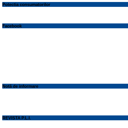
Potectia consumatorilor
Facebook
Notă de informare
REVISTA P.L.I.