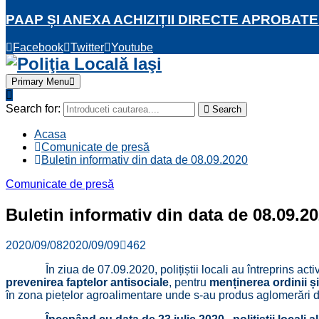
PAAP ȘI ANEXA ACHIZIȚII DIRECTE APROBATE
Facebook
Twitter
Youtube
Primary Menu
Search for:
Search
Acasa
Comunicate de presă
Buletin informativ din data de 08.09.2020
Comunicate de presă
Buletin informativ din data de 08.09.2
2020/09/08
2020/09/09
462
În ziua de 07.09.2020, polițiștii locali au întreprins activ
prevenirea faptelor antisociale
, pentru
menținerea ordinii și 
în zona piețelor agroalimentare unde s-au produs aglomerări de 