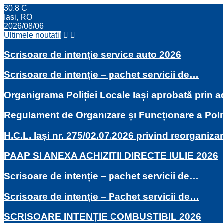
30.8
C
Iasi, RO
2026/08/06
Ultimele noutatii
Scrisoare de intenție service auto 2026
Scrisoare de intenție – pachet servicii de…
Organigrama Poliției Locale Iași aprobată prin
Regulament de Organizare și Funcționare a Poli
H.C.L. Iași nr. 275/02.07.2026 privind reorganiza
PAAP SI ANEXA ACHIZITII DIRECTE IULIE 2026
Scrisoare de intenție – pachet servicii de…
Scrisoare de intenție – Pachet servicii de…
SCRISOARE INTENȚIE COMBUSTIBIL 2026