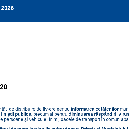
 2026
020
ități de distribuire de fly-ere pentru
informarea cetățenilor
muni
liniștii publice
, precum și pentru
diminuarea răspândirii vir
persoane și vehicule, în mijloacele de transport în comun aparțin