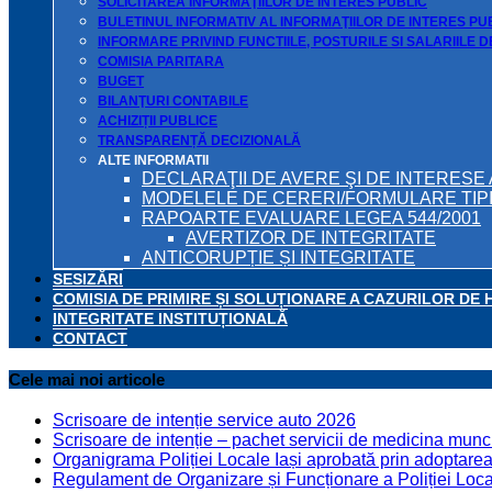
SOLICITAREA INFORMAŢIILOR DE INTERES PUBLIC
BULETINUL INFORMATIV AL INFORMAŢIILOR DE INTERES PU
INFORMARE PRIVIND FUNCTIILE, POSTURILE SI SALARIILE 
COMISIA PARITARA
BUGET
BILANŢURI CONTABILE
ACHIZIȚII PUBLICE
TRANSPARENȚĂ DECIZIONALĂ
ALTE INFORMATII
DECLARAŢII DE AVERE ŞI DE INTERESE 
MODELELE DE CERERI/FORMULARE TIP
RAPOARTE EVALUARE LEGEA 544/2001
AVERTIZOR DE INTEGRITATE
ANTICORUPȚIE ȘI INTEGRITATE
SESIZĂRI
COMISIA DE PRIMIRE ȘI SOLUȚIONARE A CAZURILOR DE 
INTEGRITATE INSTITUȚIONALĂ
CONTACT
Cele mai noi articole
Scrisoare de intenție service auto 2026
Scrisoare de intenție – pachet servicii de medicina munci
Organigrama Poliției Locale Iași aprobată prin adoptarea 
Regulament de Organizare și Funcționare a Poliției Locale