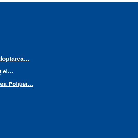
 adoptarea…
ției…
rea Poliției…