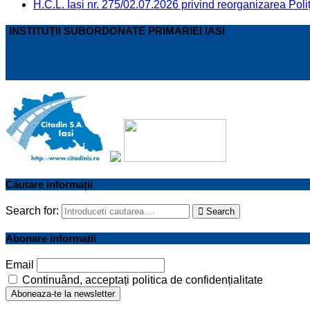
H.C.L. Iași nr. 275/02.07.2026 privind reorganizarea Poliț
INSTITUȚII SUBORDONATE PRIMARIEI IASI
Căutare informații
Search for:
Search
Abonare informatii
Email
Continuând, acceptați politica de confidențialitate