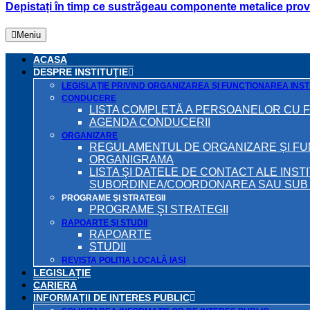
Depistați în timp ce sustrăgeau componente metalice proven
Meniu
ACASA
DESPRE INSTITUŢIE
LEGISLAŢIE PRIVIND ORGANIZAREA ŞI FUNCŢIONAREA INSTI
CONDUCERE
LISTA COMPLETĂ A PERSOANELOR CU 
AGENDA CONDUCERII
ORGANIZARE
REGULAMENTUL DE ORGANIZARE ȘI F
ORGANIGRAMA
LISTA ŞI DATELE DE CONTACT ALE INST
SUBORDINEA/COORDONAREA SAU SUB A
PROGRAME ŞI STRATEGII
PROGRAME ŞI STRATEGII
RAPOARTE ŞI STUDII
RAPOARTE
STUDII
REVISTA POLIȚIA LOCALĂ IAȘI
LEGISLAȚIE
CARIERA
INFORMAŢII DE INTERES PUBLIC