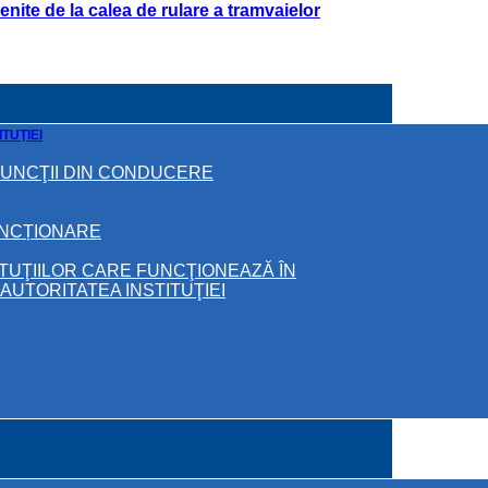
ite de la calea de rulare a tramvaielor
TUŢIEI
FUNCŢII DIN CONDUCERE
UNCȚIONARE
ITUŢIILOR CARE FUNCŢIONEAZĂ ÎN
UTORITATEA INSTITUŢIEI