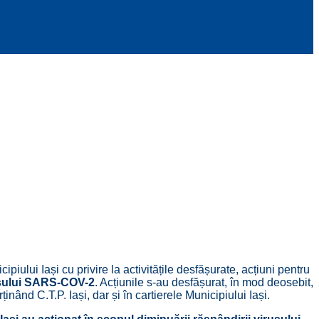
cipiului Iași cu privire la activitățile desfășurate, acțiuni pentru
usului SARS-COV-2
. Acțiunile s-au desfășurat, în mod deosebit,
ând C.T.P. Iași, dar și în cartierele Municipiului Iași.