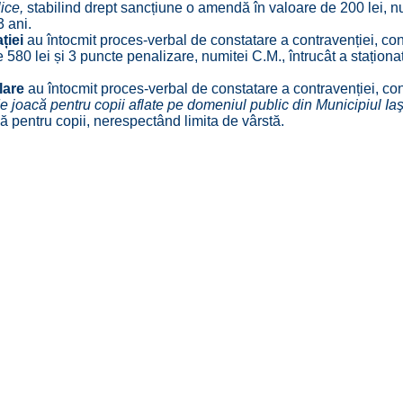
lice,
stabilind drept sancțiune o amendă în valoare de 200 lei, numi
 ani.
ației
au întocmit proces-verbal de constatare a contravenției, c
580 lei și 3 puncte penalizare, numitei C.M., întrucât a staționa
ălare
au întocmit proces-verbal de constatare a contravenției, c
e joacă pentru copii aflate pe domeniul public din Municipiul Iaş
acă pentru copii, nerespectând limita de vârstă.