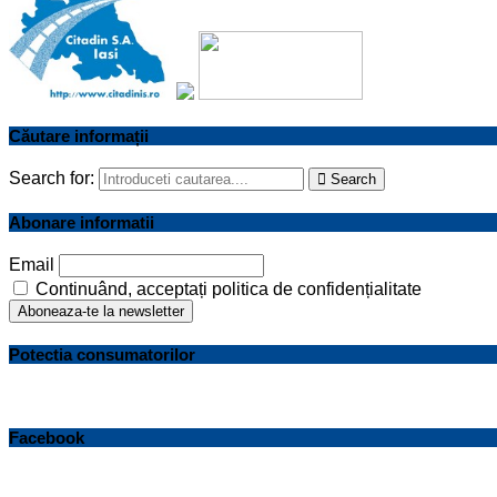
Căutare informații
Search for:
Search
Abonare informatii
Email
Continuând, acceptați politica de confidențialitate
Potectia consumatorilor
Facebook