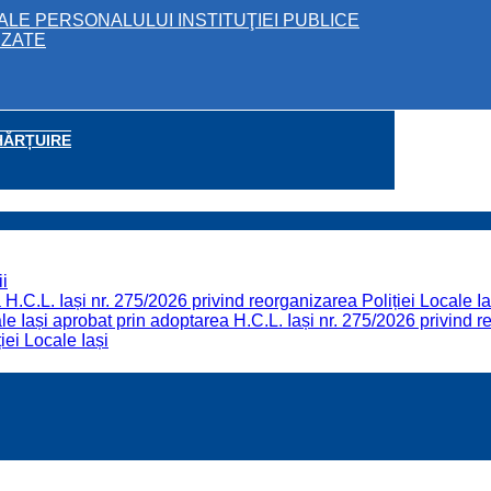
ALE PERSONALULUI INSTITUŢIEI PUBLICE
IZATE
HĂRȚUIRE
i
H.C.L. Iași nr. 275/2026 privind reorganizarea Poliției Locale Ia
 Iași aprobat prin adoptarea H.C.L. Iași nr. 275/2026 privind re
iei Locale Iași