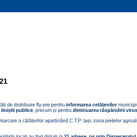
021
tăți de distribuire fly-ere pentru
informarea cetățenilor
municipiul
liniștii publice
, precum și pentru
diminuarea răspândirii vir
ebarcare a călătorilor aparținând C.T.P. Iași, zona piețelor agr
polițiștii locali au fost dirijați la
21 adrese, iar prin Dispeceratul 