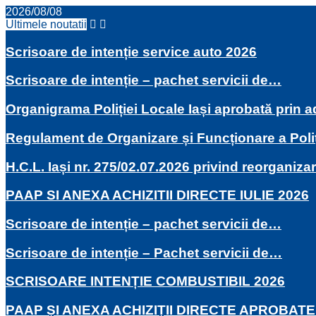
2026/08/08
Ultimele noutatii
Scrisoare de intenție service auto 2026
Scrisoare de intenție – pachet servicii de…
Organigrama Poliției Locale Iași aprobată prin
Regulament de Organizare și Funcționare a Poli
H.C.L. Iași nr. 275/02.07.2026 privind reorganiza
PAAP SI ANEXA ACHIZITII DIRECTE IULIE 2026
Scrisoare de intenție – pachet servicii de…
Scrisoare de intenție – Pachet servicii de…
SCRISOARE INTENȚIE COMBUSTIBIL 2026
PAAP ȘI ANEXA ACHIZIȚII DIRECTE APROBATE