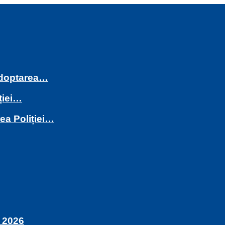
 adoptarea…
ției…
rea Poliției…
 2026