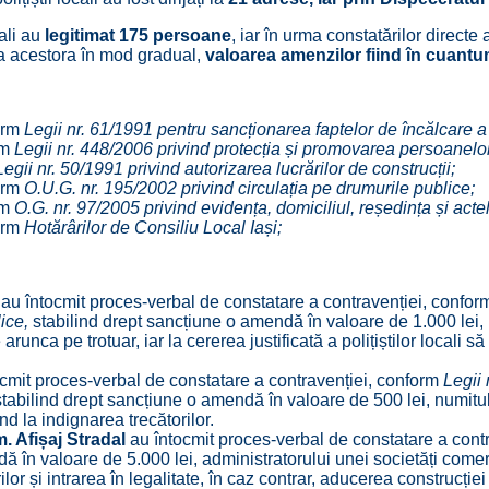
ali au
legitimat 175
persoane
, iar în urma constatărilor directe
rea acestora în mod gradual,
valoarea amenzilor fiind în cuant
form
Legii nr. 61/1991 pentru sancționarea faptelor de încălcare a u
rm
Legii nr. 448/2006 privind protecția și promovarea persoanelo
Legii nr. 50/1991
privind autorizarea lucrărilor de construcții;
form
O.
U.G. nr. 195/2002 privind circulația pe drumurile publice;
rm
O.
G.
nr. 97/2005
privind evidența, domiciliul, reședința și acte
form
Hotărârilor de Consiliu Local Iași;
ă
au întocmit proces-verbal de constatare a contravenției, confo
lice
,
stabilind drept sancțiune o amendă în valoare de 1.000 lei, n
unca pe trotuar, iar la cererea justificată a polițiștilor locali să 
ocmit proces-verbal de constatare a contravenției, conform
Legii 
tabilind drept sancțiune o amendă în valoare de 500 lei, numitulu
d la indignarea trecătorilor.
m. Afișaj Stradal
au întocmit proces-verbal de constatare a cont
ă în valoare de 5.000 lei, administratorului unei societăți comerc
or și intrarea în legalitate, în caz contrar, aducerea construcției 