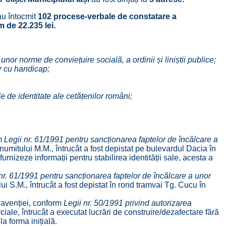
 au întocmit
102 procese-verbale de constatare a
um de
22.235 lei.
nor norme de conviețuire socială, a ordinii și liniștii publice;
r cu handicap;
le de identitate ale cetățenilor români;
rm
Legii nr. 61/1991 pentru sancționarea faptelor de încălcare a
umitului M.M., întrucât a fost depistat pe bulevardul Dacia în
furnizeze informații pentru stabilirea identității sale, acesta a
nr. 61/1991 pentru sancționarea faptelor de încălcare a unor
i S.M., întrucât a fost depistat în rond tramvai Tg. Cucu în
ravenției, conform
Legii nr. 50/1991 privind autorizarea
iale, întrucât a executat lucrări de construire/dezafectare fără
la forma inițială.