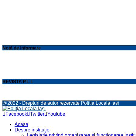
Notă de informare
REVISTA P.L.I.
@2022 - Drepturi de autor rezervate Politia Locala Iasi
Facebook
Twitter
Youtube
Acasa
Despre instituţie
Legislaţie privind organizarea şi funcţionarea institu