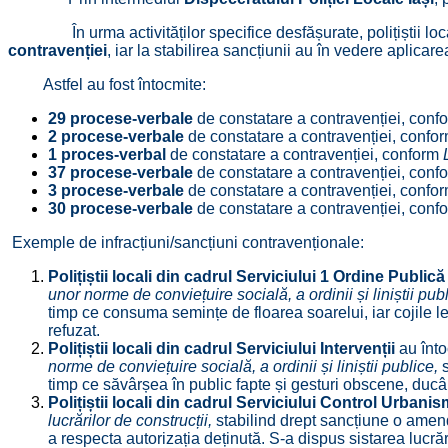
În urma activităților specifice desfășurate, polițiștii loc
contravenției
, iar la stabilirea sancțiunii au în vedere aplica
Astfel au fost întocmite:
29 procese-verbale
de constatare a contravenției, con
2 procese-verbale
de constatare a contravenției, confo
1 proces-verbal
de constatare a contravenției, conform
37 procese-verbale
de constatare a contravenției, con
3 procese-verbale
de constatare a contravenției, confo
30 procese-verbale
de constatare a contravenției, con
Exemple de infracțiuni/sancțiuni contravenționale:
Polițiștii locali din cadrul Serviciului 1 Ordine Public
unor norme de conviețuire socială, a ordinii și liniștii pub
timp ce consuma semințe de floarea soarelui, iar cojile le ar
refuzat.
Polițiștii locali din cadrul Serviciului Intervenții
au înt
norme de conviețuire socială, a ordinii și liniștii publice
,
s
timp ce săvârșea în public fapte și gesturi obscene, ducân
Polițiștii locali din cadrul Serviciului Control Urbanis
lucrărilor de construcții,
stabilind drept sancțiune o amend
a respecta autorizația deținută. S-a dispus sistarea lucrăril