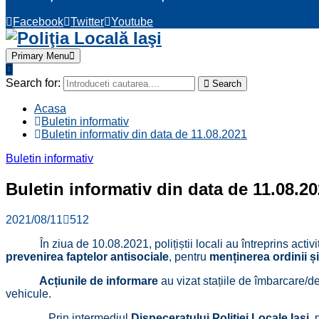
Facebook
Twitter
Youtube
Primary Menu
Search for:
Search
Acasa
Buletin informativ
Buletin informativ din data de 11.08.2021
Buletin informativ
Buletin informativ din data de 11.08.2
2021/08/11
512
În ziua de 10.08.2021, polițiștii locali au întreprins activi
prevenirea faptelor antisociale
, pentru
menținerea ordinii și 
Acțiunile de informare
au vizat stațiile de îmbarcare/d
vehicule.
Prin intermediul
Dispeceratului Poliției Locale Iași
, 