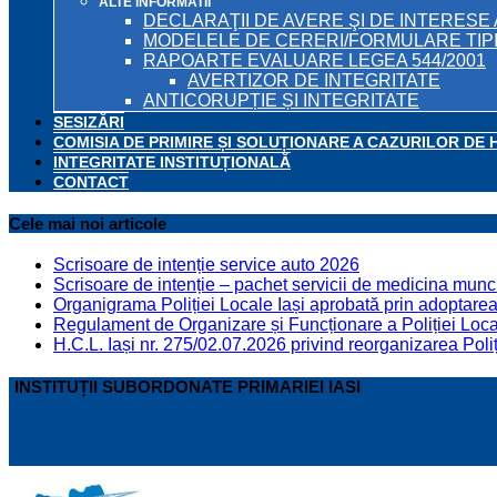
ALTE INFORMATII
DECLARAŢII DE AVERE ŞI DE INTERESE 
MODELELE DE CERERI/FORMULARE TIP
RAPOARTE EVALUARE LEGEA 544/2001
AVERTIZOR DE INTEGRITATE
ANTICORUPȚIE ȘI INTEGRITATE
SESIZĂRI
COMISIA DE PRIMIRE ȘI SOLUȚIONARE A CAZURILOR DE 
INTEGRITATE INSTITUȚIONALĂ
CONTACT
Cele mai noi articole
Scrisoare de intenție service auto 2026
Scrisoare de intenție – pachet servicii de medicina munci
Organigrama Poliției Locale Iași aprobată prin adoptarea 
Regulament de Organizare și Funcționare a Poliției Locale
H.C.L. Iași nr. 275/02.07.2026 privind reorganizarea Poliț
INSTITUȚII SUBORDONATE PRIMARIEI IASI