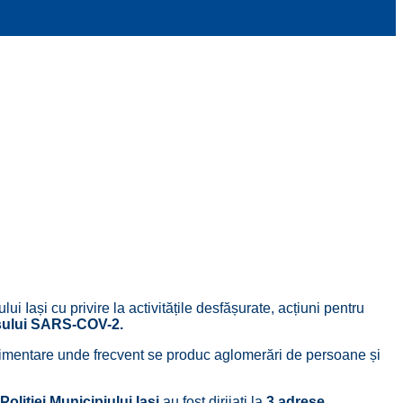
ui Iași cu privire la activitățile desfășurate, acțiuni pentru
usului SARS-COV-2.
oalimentare unde frecvent se produc aglomerări de persoane și
Poliției Municipiului Iași
au fost dirijați la
3 adrese.