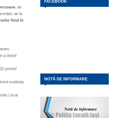
FACEBOOK
 persoane
, iar
enției, iar la
zilor fiind
în
pentru
și liniștii
02 privind
NOTĂ DE INFORMARE
ivind evidența,
siliu Local