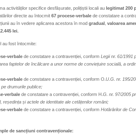
ităților specifice desfășurate, polițiștii locali au
legitimat 200
tărilor directe au întocmit
67 procese-verbale
de constatare a contrav
cțiunii au în vedere aplicarea acestora în mod
gradual
,
valoarea amen
.445 lei.
fost întocmite:
ese-verbale
de constatare a contravenției, conform
Legii nr. 61/1991 
rea faptelor de încălcare a unor norme de conviețuire socială, a ordinii 
ese-verbale
de constatare a contravenției, conform O.
U.G. nr. 195/20
a pe drumurile publice;
se-verbale
de constatare a contravenției, conform H.
G. nr. 97/2005 pr
l, reședința și actele de identitate ale cetățenilor români;
ese-verbale
de constatare a contravenției, conform
Hotărârilor de Con
 sancțiuni contravenționale: