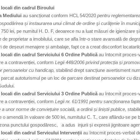
i locali din cadrul Biroului
ia Mediului
au sancționat conform HCL 54/2020
pentru reglementare
ospodărirea și instaurarea unui climat de ordine şi curăţenie în municip
50 lei, pe numitul H. D. F, deoarece nu a luat măsuri de igienizare și
te de proprietar a imobilului, care se afla într-o stare avansată de degr
i de deșeuri menajere și ambalaje, fapt ce a creat disconfort locataril
ii locali din cadrul Serviciului 6 Ordine Publică
au întocmit proces-
re a contravenției, conform
Legii 448/2006 privind protecția și promo
lor persoanelor cu handicap,
stabilind drept sancțiune avertisment numi
 parcat autoturismul pe un loc de parcare destinat persoanelor cu dizabi
Sudului.
ii locali din cadrul Serviciului 3 Ordine Publică
au întocmit proces-
re a contravenției, conform
Legii nr. 61/1991 pentru sancționarea fapt
 a unor norme de conviețuire socială, a ordinii și liniștii publice,
stabil
 o amendă în valoare de 500 lei, numitului C. T., care aflându-se pe 
 zona punctului gospodăresc, a adus injurii și expresii jignitoare agenți
i locali din cadrul Servicului Intervenții
au întocmit proces-verbal d