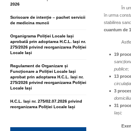
2026
În urma activ
în urma consta
Scrisoare de intenție – pachet servicii
stabilirea san
de medicina muncii
cuantum de 12
Organigrama Poliției Locale Iași
aprobată prin adoptarea H.C.L. Iași nr.
Astfel au 
275/2026 privind reorganizarea Poliției
Locale Iași
19 proc
sancționa
Regulament de Organizare și
publice
;
Funcționare a Poliției Locale Iași
13 proc
aprobat prin adoptarea H.C.L. Iași nr.
275/2026 privind reorganizarea Poliției
circulați
Locale Iași
3 proce
domiciliu
H.C.L. Iași nr. 275/02.07.2026 privind
31 proc
reorganizarea Poliției Locale Iași
Iași;
Exemple de