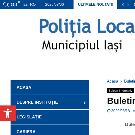
C
ANEXA ACHIZIȚII DIRECTE APROBATE 2026
Iasi, RO
2026/08/06
ULTIMELE NOUTATII
36.8
Acasa
Buleti
ACASA
Buletin informativ
Buleti
DESPRE INSTITUŢIE
Deschide bara de unelte
2020/08/18
LEGISLAȚIE
Buletin inf
CARIERA