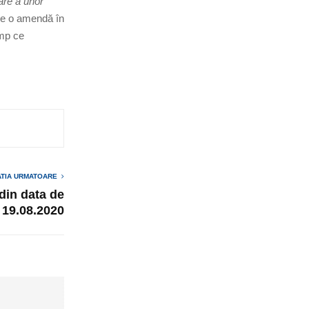
are a unor
une o amendă în
imp ce
ATIA URMATOARE
 din data de
19.08.2020