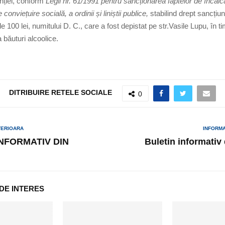
nției, conform
Legii nr. 61/1991 pentru sancționarea faptelor de încălc
conviețuire socială, a ordinii și liniștii publice,
stabilind drept sancți
e 100 lei, numitului D. C., care a fost depistat pe str.Vasile Lupu, în t
băuturi alcoolice.
DITRIBUIRE RETELE SOCIALE
0
TERIOARA
INFORM
INFORMATIV DIN
Buletin informativ
 DE INTERES