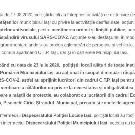
08.2020, polițiștii locali au întreprins activități de distribuire de 
etățenilor
municipiului Iași cu privire la activitățile desfășurate, acțiun
ptelor antisociale
, pentru
menținerea ordinii și liniștii publice
, pre
ăspândirii virusului SARS-COV-2
. Acțiunile s-au desfășurat, în mod
agroalimentare unde s-au produs aglomerări de persoane și vehicule, 
 comun aparținând C.T.P. Iași, dar și în cartierele Municipiului Iași.
ata de 23 iulie 2020, polițiștii locali alături de toate instit
rimăriei Municipiului Iași au acționat în scopul diminuării răspâ
S-COV-2, astfel au sprijinit lucrători din cadrul C.T.P. Iași pentr
erificare a călătorilor cu privire la necesitatea și obligativitatea 
re a măștii de protecție, au colaborat cu lucrătorii din cadrul Ec
a, Piscinele Ciric, Ștrandul Municipal, precum și zonele de agre
rmediul
Dispeceratului Poliției Locale Iași,
polițiștii locali au fost 
in intermediul
Dispeceratului Poliției Municipiului Iași,
aceștia au fos