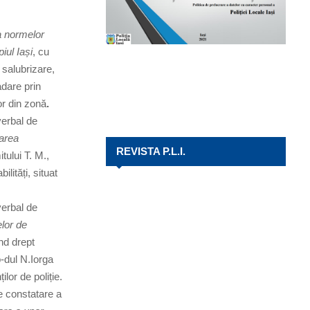
a normelor
iul Iași
, cu
 salubrizare,
adare prin
or din zonă
.
verbal de
varea
REVISTA P.L.I.
tului T. M.,
lități, situat
verbal de
elor de
ind drept
b-dul N.Iorga
lor de poliție.
e constatare a