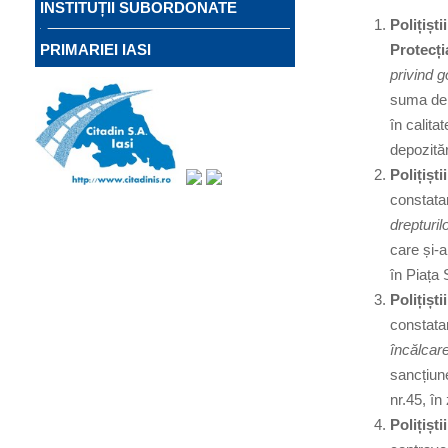
INSTITUȚII SUBORDONATE
Polițiști
Protecț
PRIMARIEI IASI
privind g
suma de 7
în calita
depozităr
Polițișt
constata
drepturi
care și-a
în Piața 
Polițișt
constata
încălcare
sancțiune
nr.45, în
Polițiști