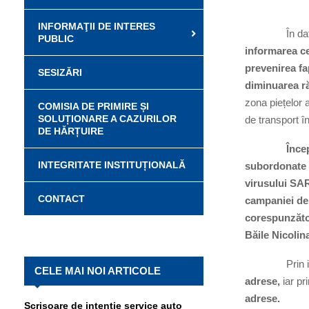
INFORMAŢII DE INTERES
În data de 17.
PUBLIC
informarea c
prevenirea fa
SESIZĂRI
diminuarea r
zona piețelor 
COMISIA DE PRIMIRE ȘI
SOLUȚIONARE A CAZURILOR
de transport în
DE HĂRȚUIRE
Începând cu d
INTEGRITATE INSTITUȚIONALĂ
subordonate P
virusului SAR
CONTACT
campaniei de v
corespunzătoa
Băile Nicolin
Prin inte
CELE MAI NOI ARTICOLE
adrese,
iar pr
adrese.
Scrisoare de intenție service auto