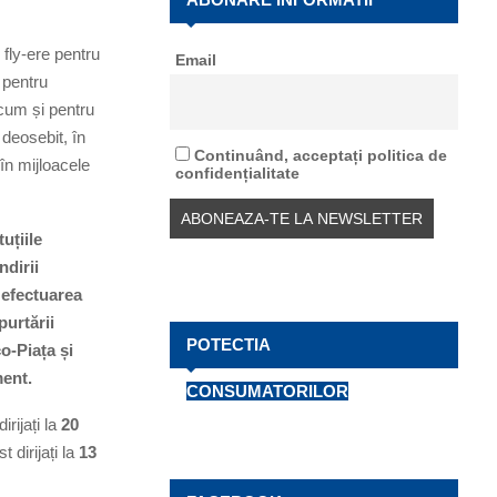
f
A
o
fly-ere pentru
Email
r
R
i pentru
:
cum și pentru
C
 deosebit, în
H
Continuând, acceptați politica de
în mijloacele
confidențialitate
uțiile
ndirii
u efectuarea
purtării
POTECTIA
o-Piața și
ment.
CONSUMATORILOR
dirijați la
20
t dirijați la
13