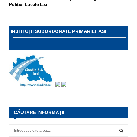
Poliției Locale Iași
INSTITUȚII SUBORDONATE PRIMARIEI IASI
CĂUTARE INFORMAȚII
S
e