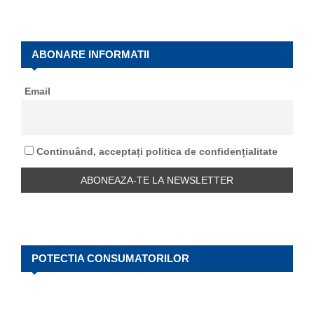
a
S
r
c
E
h
ABONARE INFORMATII
f
A
o
Email
r
R
:
C
Continuând, acceptați politica de confidențialitate
H
POTECTIA CONSUMATORILOR