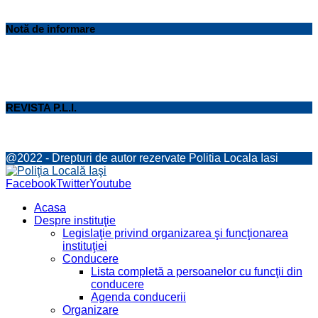
Notă de informare
REVISTA P.L.I.
@2022 - Drepturi de autor rezervate Politia Locala Iasi
Facebook
Twitter
Youtube
Acasa
Despre instituţie
Legislaţie privind organizarea şi funcţionarea
instituţiei
Conducere
Lista completă a persoanelor cu funcţii din
conducere
Agenda conducerii
Organizare