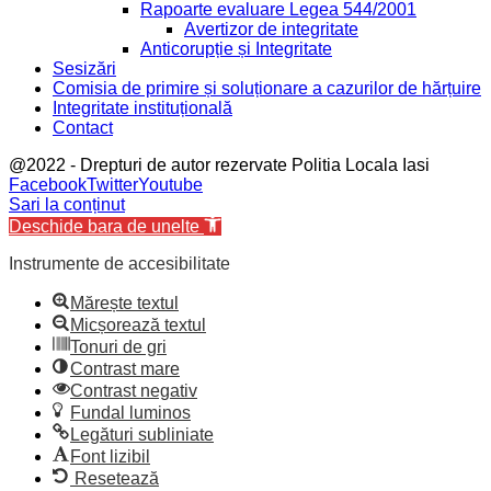
Rapoarte evaluare Legea 544/2001
Avertizor de integritate
Anticorupție și Integritate
Sesizări
Comisia de primire și soluționare a cazurilor de hărțuire
Integritate instituțională
Contact
@2022 - Drepturi de autor rezervate Politia Locala Iasi
Facebook
Twitter
Youtube
Sari la conținut
Deschide bara de unelte
Instrumente de accesibilitate
Mărește textul
Micșorează textul
Tonuri de gri
Contrast mare
Contrast negativ
Fundal luminos
Legături subliniate
Font lizibil
Resetează