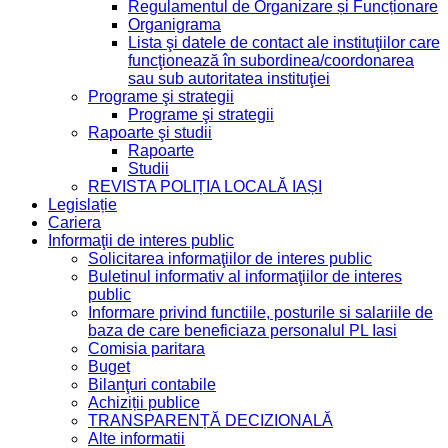
Regulamentul de Organizare și Funcționare
Organigrama
Lista şi datele de contact ale instituţiilor care
funcţionează în subordinea/coordonarea
sau sub autoritatea instituţiei
Programe şi strategii
Programe şi strategii
Rapoarte şi studii
Rapoarte
Studii
REVISTA POLIȚIA LOCALĂ IAȘI
Legislație
Cariera
Informaţii de interes public
Solicitarea informaţiilor de interes public
Buletinul informativ al informaţiilor de interes
public
Informare privind functiile, posturile si salariile de
baza de care beneficiaza personalul PL Iasi
Comisia paritara
Buget
Bilanţuri contabile
Achiziții publice
TRANSPARENȚĂ DECIZIONALĂ
Alte informatii