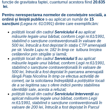
funcție de gravitatea faptei, cuantumul acestora fiind
20.635
lei.
Pentru nerespectarea normelor de conviețuire socială, a
ordinii și liniștii publice
s-au aplicat un număr de
15
sancțiuni
(Legea nr. 61/1991)
dintre care exemplificăm
:
polițiștii locali din cadrul
Serviciului 4
au aplicat
măsurile legale unui bărbat, conform Legii nr.61/1991,
stabilind o sancțiune contravențională în valoare de
500 lei, întrucât a fost depistat în stația CTP amenajată
pe str. Vasile Lupu nr. 182 în timp ce tulbura liniștea
cetățenilor prin strigăte și larmă;
polițiștii locali din cadrul
Serviciului 5
au aplicat
măsurile legale unui bărbat, conform Legii nr.61/1991,
stabilind o sancțiune contravențională în valoare de
500 lei, întrucât a fost depistat în parcarea amenajată
lângă Piața Nicolina în timp ce efectua activități de
comerț, iar la solicitarea îndreptățită a polițiștilor locali
de a se legitima sau s ofere indicii pentru stabilirea
identității sale, acesta a refuzat;
polițiștii locali din cadrul
Serviciului Intervenții
au
aplicat măsurile legale unui bărbat, conform Legii
nr.61/1991, stabilind o sancțiune contravențională în
valoare de 200 lei, întrucât a fost depistat în Parcul