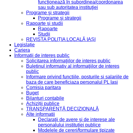
funcţionează în subordinea/coordonarea
sau sub autoritatea instituţiei
Programe şi strategii
Programe şi strategii
Rapoarte şi studii
Rapoarte
Studii
REVISTA POLIȚIA LOCALĂ IAȘI
Legislație
Cariera
Informaţii de interes public
Solicitarea informaţiilor de interes public
Buletinul informativ al informaţiilor de interes
public
Informare privind functiile, posturile si salariile de
baza de care beneficiaza personalul PL Iasi
Comisia paritara
Buget
Bilanţuri contabile
Achiziții publice
TRANSPARENȚĂ DECIZIONALĂ
Alte informatii
Declaraţii de avere şi de interese ale
personalului instituţiei publice
Modelele de cereri/formulare tipizate