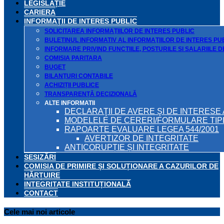
LEGISLAȚIE
CARIERA
INFORMAŢII DE INTERES PUBLIC
SOLICITAREA INFORMAŢIILOR DE INTERES PUBLIC
BULETINUL INFORMATIV AL INFORMAŢIILOR DE INTERES PU
INFORMARE PRIVIND FUNCTIILE, POSTURILE SI SALARIILE 
COMISIA PARITARA
BUGET
BILANŢURI CONTABILE
ACHIZIȚII PUBLICE
TRANSPARENȚĂ DECIZIONALĂ
ALTE INFORMATII
DECLARAŢII DE AVERE ŞI DE INTERESE 
MODELELE DE CERERI/FORMULARE TIP
RAPOARTE EVALUARE LEGEA 544/2001
AVERTIZOR DE INTEGRITATE
ANTICORUPȚIE ȘI INTEGRITATE
SESIZĂRI
COMISIA DE PRIMIRE ȘI SOLUȚIONARE A CAZURILOR DE
HĂRȚUIRE
INTEGRITATE INSTITUȚIONALĂ
CONTACT
Cele mai noi articole