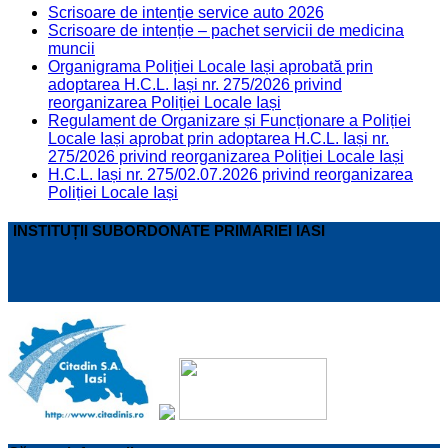
Scrisoare de intenție service auto 2026
Scrisoare de intenție – pachet servicii de medicina
muncii
Organigrama Poliției Locale Iași aprobată prin
adoptarea H.C.L. Iași nr. 275/2026 privind
reorganizarea Poliției Locale Iași
Regulament de Organizare și Funcționare a Poliției
Locale Iași aprobat prin adoptarea H.C.L. Iași nr.
275/2026 privind reorganizarea Poliției Locale Iași
H.C.L. Iași nr. 275/02.07.2026 privind reorganizarea
Poliției Locale Iași
INSTITUȚII SUBORDONATE PRIMARIEI IASI