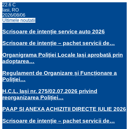
22.6
C
Iasi, RO
2026/08/06
Ultimele noutatii
Scrisoare de intenție service auto 2026
Scrisoare de intenție – pachet servicii de…
Organigrama Poliției Locale Iași aprobată prin
adoptarea…
Regulament de Organizare și Funcționare a
Poliției…
H.C.L. Iași nr. 275/02.07.2026 privind
reorganizarea Poliției…
PAAP SI ANEXA ACHIZITII DIRECTE IULIE 2026
Scrisoare de intenție – pachet servicii de…