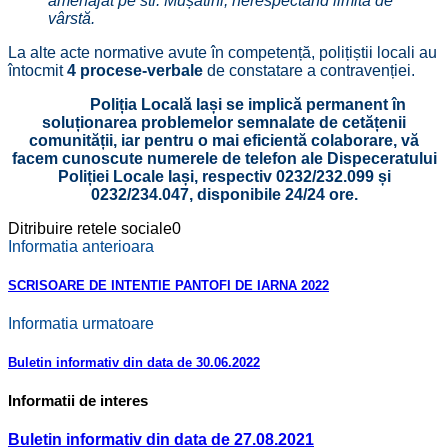
amenajat pe str. Mușatini, nerespectând limita de
vârstă.
La alte acte normative avute în competență, polițiștii locali au
întocmit
4 procese-verbale
de constatare a contravenției.
Poliția Locală Iași se implică permanent în
soluționarea problemelor semnalate de cetățenii
comunității, iar pentru o mai eficientă colaborare, vă
facem cunoscute numerele de telefon ale Dispeceratului
Poliției Locale Iași, respectiv 0232/232.099 și
0232/234.047,
disponibile 24/24 ore.
Ditribuire retele sociale
0
Informatia anterioara
SCRISOARE DE INTENTIE PANTOFI DE IARNA 2022
Informatia urmatoare
Buletin informativ din data de 30.06.2022
Informatii de interes
Buletin informativ din data de 27.08.2021