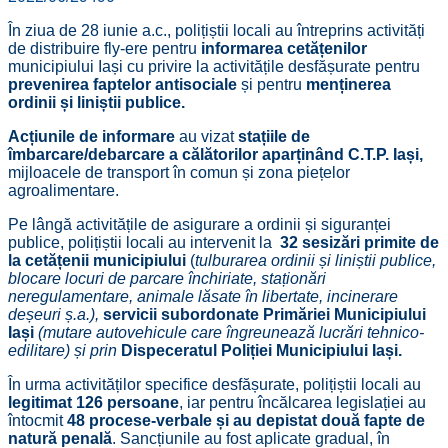
În ziua de 28 iunie a.c., polițiștii locali au întreprins activități
de distribuire fly-ere pentru
informarea cetățenilor
municipiului Iași cu privire la activitățile desfășurate pentru
prevenirea faptelor antisociale
și pentru
menținerea
ordinii și liniștii publice.
Acțiunile de informare
au vizat
stațiile de
îmbarcare/debarcare a călătorilor aparținând C.T.P. Iași,
mijloacele de transport în comun și zona piețelor
agroalimentare.
Pe lângă activitățile de asigurare a ordinii și siguranței
publice, polițiștii locali au intervenit la
32 sesizări primite de
la cetățenii municipiului
(
tulburarea ordinii și liniștii publice,
blocare locuri de parcare închiriate, staționări
neregulamentare, animale lăsate în libertate, incinerare
deșeuri ș.a.),
servicii subordonate Primăriei Municipiului
Iași
(mutare autovehicule care îngreunează lucrări tehnico-
edilitare) și prin
Dispeceratul Poliției Municipiului Iași.
În urma activităților specifice desfășurate, polițiștii locali au
legitimat
126 persoane
, iar pentru încălcarea legislației au
întocmit
48 procese-verbale și au depistat două fapte de
natură penală
. Sancțiunile au fost aplicate gradual, în