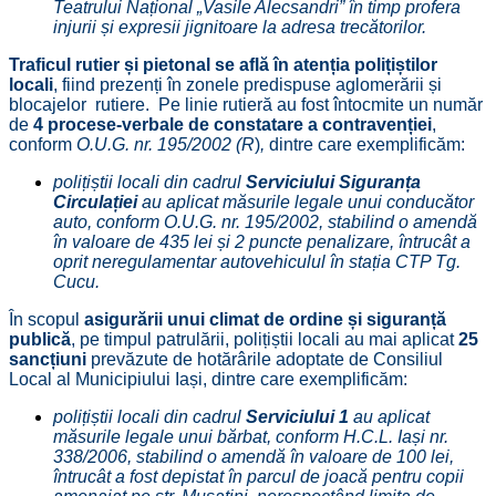
Teatrului Național „Vasile Alecsandri” în timp profera
injurii și expresii jignitoare la adresa trecătorilor.
Traficul rutier și pietonal se află în atenția polițiștilor
locali
, fiind prezenți în zonele predispuse aglomerării și
blocajelor
rutiere. Pe linie rutieră au fost întocmite un număr
de
4 procese-verbale de constatare a contravenției
,
conform
O.U.G. nr. 195/2002 (R
)
,
dintre care exemplificăm:
polițiștii locali din cadrul
Serviciului Siguranța
Circulației
au aplicat măsurile legale unui conducător
auto, conform O.U.G. nr. 195/2002, stabilind o amendă
în valoare de 435 lei și 2 puncte penalizare, întrucât a
oprit neregulamentar autovehiculul în stația CTP Tg.
Cucu.
În scopul
asigurării unui climat de ordine și siguranță
publică
, pe timpul patrulării, polițiștii locali au mai aplicat
25
sancțiuni
prevăzute de hotărârile adoptate de Consiliul
Local al Municipiului Iași, dintre care exemplificăm:
polițiștii locali din cadrul
Serviciului 1
au aplicat
măsurile legale unui bărbat, conform H.C.L. Iași nr.
338/2006, stabilind o amendă în valoare de 100 lei,
întrucât a fost depistat în parcul de joacă pentru copii