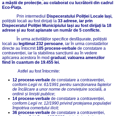
a măștii de protecție, au colaborat cu lucrătorii din cadrul
Eco-Piața.
Prin intermediul
Dispeceratului Poliției Locale Iași,
polițiștii locali au fost dirijați la
33 adrese, iar prin
Dispeceratul Poliției Municipiului Iași au fost dirijați la 18
adrese și au fost aplanate un număr de 5 conflicte.
În urma activităților specifice desfășurate, polițiștii
locali au
legitimat 232 persoane
, iar în urma constatărilor
directe au întocmit
105 procese-verbale
de constatare a
contravenției, iar la stabilirea sancțiunii au în vedere
aplicarea acestora în mod
gradual
,
valoarea amenzilor
fiind
în cuantum de
19.455
lei.
Astfel au fost întocmite:
12 procese-verbale
de constatare a contravenției,
conform
Legii nr. 61/1991 pentru sancționarea faptelor
de încălcare a unor norme de conviețuire socială, a
ordinii și liniștii publice
;
14 procese-verbale
de constatare a contravenției,
conform
Legii nr. 12/1990 privind protejarea populației
împotriva comerțului ilicit;
36 procese-verbale
de constatare a contravenției,