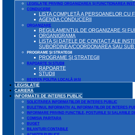
LEGISLAŢIE PRIVIND ORGANIZAREA ŞI FUNCŢIONAREA INSTI
CONDUCERE
LISTA COMPLETĂ A PERSOANELOR CU 
AGENDA CONDUCERII
ORGANIZARE
REGULAMENTUL DE ORGANIZARE ȘI F
ORGANIGRAMA
LISTA ŞI DATELE DE CONTACT ALE INST
SUBORDINEA/COORDONAREA SAU SUB A
PROGRAME ŞI STRATEGII
PROGRAME ŞI STRATEGII
RAPOARTE ŞI STUDII
RAPOARTE
STUDII
REVISTA POLIȚIA LOCALĂ IAȘI
LEGISLAȚIE
CARIERA
INFORMAŢII DE INTERES PUBLIC
SOLICITAREA INFORMAŢIILOR DE INTERES PUBLIC
BULETINUL INFORMATIV AL INFORMAŢIILOR DE INTERES PU
INFORMARE PRIVIND FUNCTIILE, POSTURILE SI SALARIILE 
COMISIA PARITARA
BUGET
BILANŢURI CONTABILE
ACHIZIȚII PUBLICE