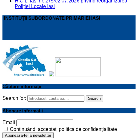
H.C.L. Iași nr. 275/02.07.2026 privind reorganizarea
Poliției Locale Iași
INSTITUȚII SUBORDONATE PRIMARIEI IASI
Căutare informații
Search for:
Search
Abonare informatii
Email
Continuând, acceptați politica de confidențialitate