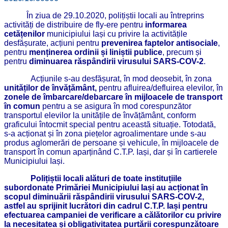
În ziua de 29.10.2020, polițiștii locali au întreprins
activități de distribuire de fly-ere pentru
informarea
cetățenilor
municipiului Iași cu privire la activitățile
desfășurate, acțiuni pentru
prevenirea faptelor antisociale
,
pentru
menținerea ordinii și liniștii publice
, precum și
pentru
diminuarea răspândirii virusului SARS-COV-2
.
Acțiunile s-au desfășurat, în mod deosebit, în zona
unităților de învățământ,
pentru afluirea/defluirea elevilor, în
zonele de îmbarcare/debarcare în mijloacele de transport
în comun
pentru a se asigura în mod corespunzător
transportul elevilor la unitățile de învățământ, conform
graficului întocmit special pentru această situație. Totodată,
s-a acționat și în zona piețelor agroalimentare unde s-au
produs aglomerări de persoane și vehicule, în mijloacele de
transport în comun aparținând C.T.P. Iași, dar și în cartierele
Municipiului Iași.
Polițiștii locali alături de toate instituțiile
subordonate Primăriei Municipiului Iași au acționat în
scopul diminuării răspândirii virusului SARS-COV-2,
astfel au sprijinit lucrători din cadrul C.T.P. Iași pentru
efectuarea campaniei de verificare a călătorilor cu privire
la necesitatea și obligativitatea purtării corespunzătoare