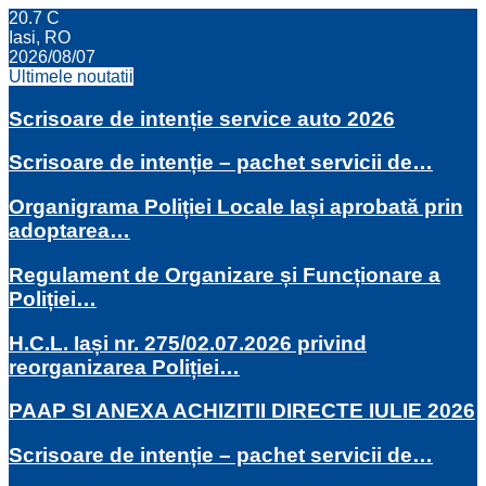
20.7
C
Iasi, RO
2026/08/07
Ultimele noutatii
Scrisoare de intenție service auto 2026
Scrisoare de intenție – pachet servicii de…
Organigrama Poliției Locale Iași aprobată prin
adoptarea…
Regulament de Organizare și Funcționare a
Poliției…
H.C.L. Iași nr. 275/02.07.2026 privind
reorganizarea Poliției…
PAAP SI ANEXA ACHIZITII DIRECTE IULIE 2026
Scrisoare de intenție – pachet servicii de…