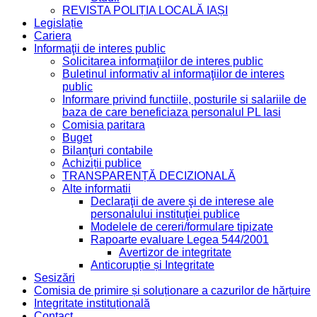
REVISTA POLIȚIA LOCALĂ IAȘI
Legislație
Cariera
Informaţii de interes public
Solicitarea informaţiilor de interes public
Buletinul informativ al informaţiilor de interes
public
Informare privind functiile, posturile si salariile de
baza de care beneficiaza personalul PL Iasi
Comisia paritara
Buget
Bilanţuri contabile
Achiziții publice
TRANSPARENȚĂ DECIZIONALĂ
Alte informatii
Declaraţii de avere şi de interese ale
personalului instituţiei publice
Modelele de cereri/formulare tipizate
Rapoarte evaluare Legea 544/2001
Avertizor de integritate
Anticorupție și Integritate
Sesizări
Comisia de primire și soluționare a cazurilor de hărțuire
Integritate instituțională
Contact