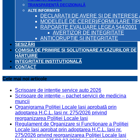
TRANSPARENȚĂ DECIZIONALĂ
ALTE INFORMATII
DECLARAŢII DE AVERE ŞI DE INTERESE 
MODELELE DE CERERI/FORMULARE TIP
RAPOARTE EVALUARE LEGEA 544/2001
AVERTIZOR DE INTEGRITATE
ANTICORUPȚIE ȘI INTEGRITATE
SESIZĂRI
COMISIA DE PRIMIRE ȘI SOLUȚIONARE A CAZURILOR DE
HĂRȚUIRE
INTEGRITATE INSTITUȚIONALĂ
CONTACT
Cele mai noi articole
Scrisoare de intenție service auto 2026
Scrisoare de intenție – pachet servicii de medicina
muncii
Organigrama Poliției Locale Iași aprobată prin
adoptarea H.C.L. Iași nr. 275/2026 privind
reorganizarea Poliției Locale Iași
Regulament de Organizare și Funcționare a Poliției
Locale Iași aprobat prin adoptarea H.C.L. Iași nr.
275/2026 privind reorganizarea Poliției Locale Iași