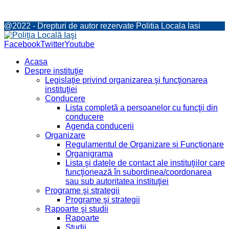
@2022 - Drepturi de autor rezervate Politia Locala Iasi
Facebook
Twitter
Youtube
Acasa
Despre instituţie
Legislaţie privind organizarea şi funcţionarea
instituţiei
Conducere
Lista completă a persoanelor cu funcţii din
conducere
Agenda conducerii
Organizare
Regulamentul de Organizare și Funcționare
Organigrama
Lista şi datele de contact ale instituţiilor care
funcţionează în subordinea/coordonarea
sau sub autoritatea instituţiei
Programe şi strategii
Programe şi strategii
Rapoarte şi studii
Rapoarte
Studii