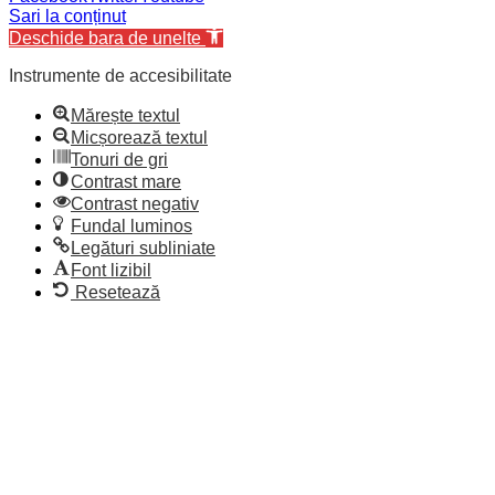
Sari la conținut
Deschide bara de unelte
Instrumente de accesibilitate
Mărește textul
Micșorează textul
Tonuri de gri
Contrast mare
Contrast negativ
Fundal luminos
Legături subliniate
Font lizibil
Resetează