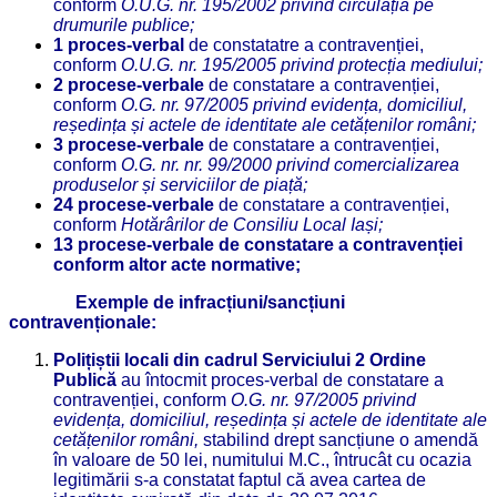
conform
O.
U.G. nr. 195/2002 privind circulația pe
drumurile publice;
1 proces-verbal
de constatatre a contravenției,
conform
O.
U.G. nr. 195/2005 privind protecția mediului;
2 procese-verbale
de constatare a contravenției,
conform
O.
G. nr. 97/2005 privind evidența, domiciliul,
reședința și actele de identitate ale cetățenilor români;
3 procese-verbale
de constatare a contravenției,
conform
O.
G. nr. nr. 99/2000 privind comercializarea
produselor și serviciilor de piață;
24 procese-verbale
de constatare a contravenției,
conform
Hotărârilor de Consiliu Local Iași;
13 procese-verbale de constatare a contravenției
conform altor acte normative;
Exemple de infracțiuni/sancțiuni
contravenționale:
Polițiștii locali din cadrul Serviciului 2 Ordine
Publică
au întocmit proces-verbal de constatare a
contravenției, conform
O.
G. nr. 97/2005 privind
evidența, domiciliul, reședința și actele de identitate ale
cetățenilor români,
stabilind drept sancțiune o amendă
în valoare de 50 lei, numitului M.C., întrucât cu ocazia
legitimării s-a constatat faptul că avea cartea de