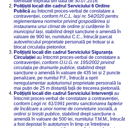
identitate expirată din data de 30.07.2016.
Polițiștii locali din cadrul Serviciului 6 Ordine
Publică
au întocmit proces-verbal de constatare a
contravenției, conform
H.
C.L. Iași nr. 54/2020 pentru
reglementarea normelor privind gospodărirea și
instaurarea unui climat de ordine și curățenie în
municipiul Iași,
stabilind drept sancțiune o amendă în
valoare de 900 lei, numitului C.C., întrucât parcat
autovehiculul proprietate personală pe trotuar și a
blocat circulația pietonilor.
Polițiștii locali din cadrul Serviciului Siguranța
Circulației
au întocmit proces-verbal de constatare a
contravenției, conform
O.
U.G. nr. 195/2002 privind
circulația pe drumurile publice
,
stabilind drept
sancțiune o amendă în valoare de 435 lei și 2 puncte
penalizare, pe numitul P.F., întrucât a oprit
neregulamentar autoturismul proprietate personală la
mai puțin de 25 m distanță față de trecerea pietonală.
Polițiștii locali din cadrul Serviciului Intervenții
au
întocmit proces-verbal de constatare a contravenției,
conform
Legii nr. 61/1991 pentru sancționarea faptelor
de încălcare a unor norme de conviețuire socială, a
ordinii și liniștii publice,
stabilind drept sancțiune o
amendă în valoare de 500 lei, numitului T.M.M., întrucât
a fost depistat în autoturism în timp ce întreținea