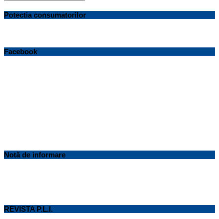
Potectia consumatorilor
Facebook
Notă de informare
REVISTA P.L.I.