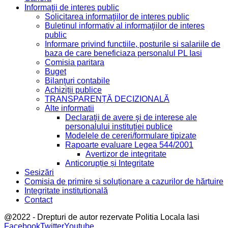
Informaţii de interes public
Solicitarea informaţiilor de interes public
Buletinul informativ al informaţiilor de interes
public
Informare privind functiile, posturile si salariile de
baza de care beneficiaza personalul PL Iasi
Comisia paritara
Buget
Bilanţuri contabile
Achiziții publice
TRANSPARENȚĂ DECIZIONALĂ
Alte informatii
Declaraţii de avere şi de interese ale
personalului instituţiei publice
Modelele de cereri/formulare tipizate
Rapoarte evaluare Legea 544/2001
Avertizor de integritate
Anticorupție și Integritate
Sesizări
Comisia de primire și soluționare a cazurilor de hărțuire
Integritate instituțională
Contact
@2022 - Drepturi de autor rezervate Politia Locala Iasi
Facebook
Twitter
Youtube