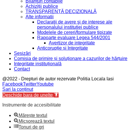
Bilanţuri contabile
Achiziții publice
TRANSPARENȚĂ DECIZIONALĂ
Alte informatii
Declaraţii de avere şi de interese ale
personalului instituţiei publice
Modelele de cereri/formulare tipizate
Rapoarte evaluare Legea 544/2001
Avertizor de integritate
Anticorupție și Integritate
Sesizări
Comisia de primire și soluționare a cazurilor de hărțuire
Integritate instituțională
Contact
@2022 - Drepturi de autor rezervate Politia Locala Iasi
Facebook
Twitter
Youtube
Sari la conținut
Deschide bara de unelte
Instrumente de accesibilitate
Mărește textul
Micșorează textul
Tonuri de gri