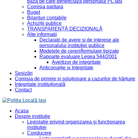
baza de care beneficiaza personalul PL Iasi
Comisia paritara
Buget
Bilanţuri contabile
Achiziții publice
TRANSPARENȚĂ DECIZIONALĂ
Alte informatii
Declaraţii de avere şi de interese ale
personalului instituţiei publice
Modelele de cereri/formulare tipizate
Rapoarte evaluare Legea 544/2001
Avertizor de integritate
Anticorupție și Integritate
Sesizări
Comisia de primire și soluționare a cazurilor de hărțuire
Integritate instituțională
Contact
Acasa
Despre instituţie
Legislaţie privind organizarea şi funcţionarea
instituţiei
Conducere