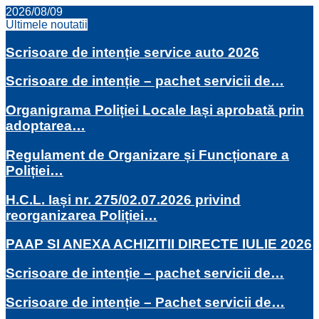
2026/08/09
Ultimele noutatii
Scrisoare de intenție service auto 2026
Scrisoare de intenție – pachet servicii de…
Organigrama Poliției Locale Iași aprobată prin
adoptarea…
Regulament de Organizare și Funcționare a
Poliției…
H.C.L. Iași nr. 275/02.07.2026 privind
reorganizarea Poliției…
PAAP SI ANEXA ACHIZITII DIRECTE IULIE 2026
Scrisoare de intenție – pachet servicii de…
Scrisoare de intenție – Pachet servicii de…