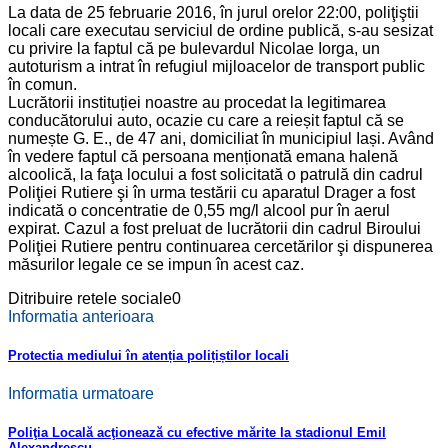
La data de 25 februarie 2016, în jurul orelor 22:00, poliţiştii
locali care executau serviciul de ordine publică, s-au sesizat
cu privire la faptul că pe bulevardul Nicolae Iorga, un
autoturism a intrat în refugiul mijloacelor de transport public
în comun.
Lucrătorii instituției noastre au procedat la legitimarea
conducătorului auto, ocazie cu care a reieșit faptul că se
numește G. E., de 47 ani, domiciliat în municipiul Iași. Având
în vedere faptul că persoana menționată emana halenă
alcoolică, la faţa locului a fost solicitată o patrulă din cadrul
Poliţiei Rutiere şi în urma testării cu aparatul Drager a fost
indicată o concentratie de 0,55 mg/l alcool pur în aerul
expirat. Cazul a fost preluat de lucrătorii din cadrul Biroului
Poliţiei Rutiere pentru continuarea cercetărilor şi dispunerea
măsurilor legale ce se impun în acest caz.
Ditribuire retele sociale
0
Informatia anterioara
Protectia mediului în atenția polițiștilor locali
Informatia urmatoare
Poliţia Locală acţionează cu efective mărite la stadionul Emil
Alexandrescu