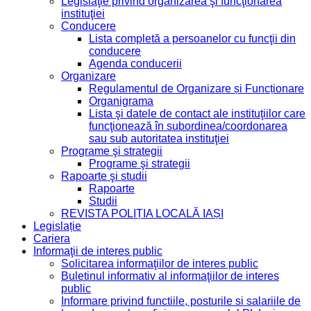
Legislaţie privind organizarea şi funcţionarea
instituţiei
Conducere
Lista completă a persoanelor cu funcţii din
conducere
Agenda conducerii
Organizare
Regulamentul de Organizare și Funcționare
Organigrama
Lista şi datele de contact ale instituţiilor care
funcţionează în subordinea/coordonarea
sau sub autoritatea instituţiei
Programe şi strategii
Programe şi strategii
Rapoarte şi studii
Rapoarte
Studii
REVISTA POLIȚIA LOCALĂ IAȘI
Legislație
Cariera
Informaţii de interes public
Solicitarea informaţiilor de interes public
Buletinul informativ al informaţiilor de interes
public
Informare privind functiile, posturile si salariile de