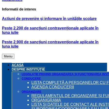
Informatii de interes
Acţiuni de prevenire şi informare în unităţile şcolare
Peste 2.200 de sancțiuni contravenționale aplicate în
luna iulie
Peste 2.900 de sancţiuni contravenţionale aplicate în
luna iulie
Meniu
ACASA
DESPRE INSTITUŢIE
LEGISLAŢIE PRIVIND ORGANIZAREA ŞI FUNCŢIONAREA INSTI
CONDUCERE
LISTA COMPLETĂ A PERSOANELOR CU 
AGENDA CONDUCERII
ORGANIZARE
REGULAMENTUL DE ORGANIZARE ȘI F
ORGANIGRAMA
LISTA ŞI DATELE DE CONTACT ALE INST
SUBORDINEA/COORDONAREA SAU SUB A