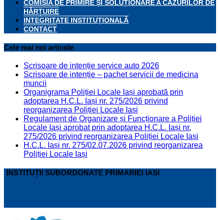
COMISIA DE PRIMIRE ȘI SOLUȚIONARE A CAZURILOR DE
HĂRȚUIRE
INTEGRITATE INSTITUȚIONALĂ
CONTACT
Cele mai noi articole
Scrisoare de intenție service auto 2026
Scrisoare de intenție – pachet servicii de medicina
muncii
Organigrama Poliției Locale Iași aprobată prin
adoptarea H.C.L. Iași nr. 275/2026 privind
reorganizarea Poliției Locale Iași
Regulament de Organizare și Funcționare a Poliției
Locale Iași aprobat prin adoptarea H.C.L. Iași nr.
275/2026 privind reorganizarea Poliției Locale Iași
H.C.L. Iași nr. 275/02.07.2026 privind reorganizarea
Poliției Locale Iași
INSTITUȚII SUBORDONATE PRIMARIEI IASI