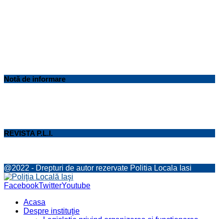
Notă de informare
REVISTA P.L.I.
@2022 - Drepturi de autor rezervate Politia Locala Iasi
Facebook
Twitter
Youtube
Acasa
Despre instituţie