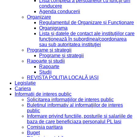
Lista completă a persoanelor cu funcţii din
conducere
Agenda conducerii
Organizare
Regulamentul de Organizare și Funcționare
Organigrama
Lista şi datele de contact ale instituţiilor care
funcţionează în subordinea/coordonarea
sau sub autoritatea instituţiei
Programe şi strategii
Programe şi strategii
Rapoarte şi studii
Rapoarte
Studii
REVISTA POLIȚIA LOCALĂ IAȘI
Legislație
Cariera
Informaţii de interes public
Solicitarea informaţiilor de interes public
Buletinul informativ al informaţiilor de interes
public
Informare privind functiile, posturile si salariile de
baza de care beneficiaza personalul PL Iasi
Comisia paritara
Buget