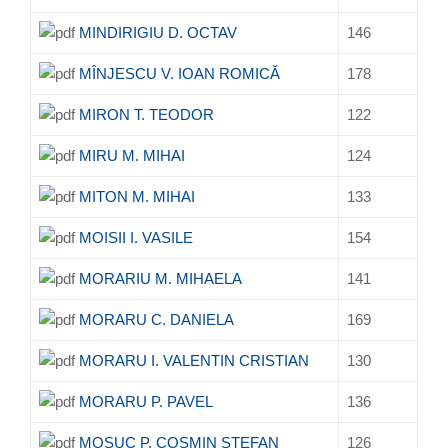
MINDIRIGIU D. OCTAV
146
MÎNJESCU V. IOAN ROMICĂ
178
MIRON T. TEODOR
122
MIRU M. MIHAI
124
MITON M. MIHAI
133
MOISII I. VASILE
154
MORARIU M. MIHAELA
141
MORARU C. DANIELA
169
MORARU I. VALENTIN CRISTIAN
130
MORARU P. PAVEL
136
MOȘUC P. COSMIN ȘTEFAN
126