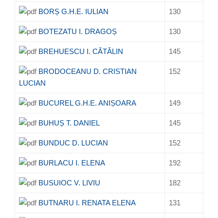
BORȘ G.H.E. IULIAN
130
BOTEZATU I. DRAGOȘ
130
BREHUESCU I. CĂTĂLIN
145
BRODOCEANU D. CRISTIAN
152
LUCIAN
BUCUREL G.H.E. ANIȘOARA
149
BUHUȘ T. DANIEL
145
BUNDUC D. LUCIAN
152
BURLACU I. ELENA
192
BUSUIOC V. LIVIU
182
BUTNARU I. RENATA ELENA
131