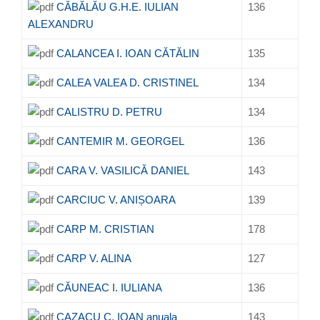
CĂBĂLĂU G.H.E. IULIAN
136
ALEXANDRU
CALANCEA I. IOAN CĂTĂLIN
135
CALEA VALEA D. CRISTINEL
134
CALISTRU D. PETRU
134
CANTEMIR M. GEORGEL
136
CARA V. VASILICĂ DANIEL
143
CARCIUC V. ANIȘOARA
139
CARP M. CRISTIAN
178
CARP V. ALINA
127
CĂUNEAC I. IULIANA
136
CAZACU C. IOAN anuala
143