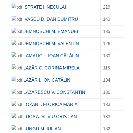
ISTRATE I. NECULAI
219
IVAȘCU D. DAN DUMITRU
149
JEMNOSCHI M. EMANUEL
135
JEMNOSCHI M. VALENTIN
126
LAMATIC T. IOAN CĂTĂLIN
130
LAZĂR C. CORINA MIRELA
116
LAZĂR I. ION CĂTĂLIN
134
LĂZĂRESCU V. CONSTANTIN
136
LOZAN I. FLORICA MARIA
133
LUCA A. SILVIU CRISTIAN
133
LUNGU M. IULIAN
182