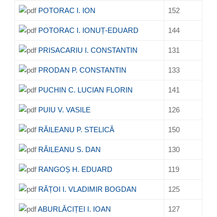
POTORAC I. ION
152
POTORAC I. IONUȚ-EDUARD
144
PRISACARIU I. CONSTANTIN
131
PRODAN P. CONSTANTIN
133
PUCHIN C. LUCIAN FLORIN
141
PUIU V. VASILE
126
RĂILEANU P. STELICĂ
150
RĂILEANU S. DAN
130
RANGOȘ H. EDUARD
119
RĂȚOI I. VLADIMIR BOGDAN
125
ABURLĂCIȚEI I. IOAN
127