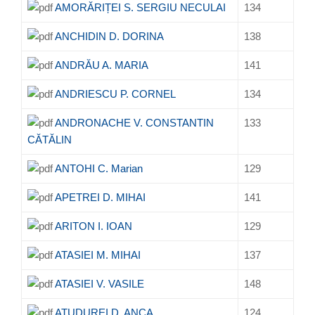
AMORĂRIȚEI S. SERGIU NECULAI
134
ANCHIDIN D. DORINA
138
ANDRĂU A. MARIA
141
ANDRIESCU P. CORNEL
134
ANDRONACHE V. CONSTANTIN
133
CĂTĂLIN
ANTOHI C. Marian
129
APETREI D. MIHAI
141
ARITON I. IOAN
129
ATASIEI M. MIHAI
137
ATASIEI V. VASILE
148
ATUDUREI D. ANCA
124