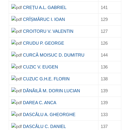
CREȚU A.L. GABRIEL
141
CRÎȘMĂRUC I. IOAN
129
CROITORU V. VALENTIN
127
CRUDU P. GEORGE
126
CURCĂ MOISUC D. DUMITRU
144
CUZIC V. EUGEN
136
CUZUC G.H.E. FLORIN
138
DĂNĂILĂ M. DORIN LUCIAN
139
DAREA C. ANCA
139
DASCĂLU A. GHEORGHE
133
DASCĂLU C. DANIEL
137