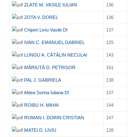
ZLATE M. VASILE IULIAN
136
ZOTA V. DOREL
136
Chiperi Liviu Vasile DI
137
IVAN C. EMANUEL GABRIEL
125
LUNGU A. CĂTĂLIN NECULAI
143
MĂRIUȚĂ D. PETRIȘOR
161
PAL J. GABRIELA
138
Aldea Sorina Iuliana DI
137
ROIBU H. MIHAI
144
ROMAN I. DORIN CRISTIAN
147
MATEI D. LIVIU
128