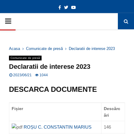
Facebook
Twitter
Youtube
Deschide bara de unelte
PRIMARY
MENU
Acasa
Comunicate de presă
Declaratii de interese 2023
Comunicate de presă
Declaratii de interese 2023
2023/06/21
1044
DESCARCA DOCUMENTE
Fișier
Descărc
ări
ROȘU C. CONSTANTIN MARIUS
146