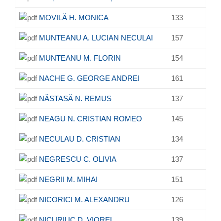
MOVILĂ H. MONICA
133
MUNTEANU A. LUCIAN NECULAI
157
MUNTEANU M. FLORIN
154
NACHE G. GEORGE ANDREI
161
NĂSTASĂ N. REMUS
137
NEAGU N. CRISTIAN ROMEO
145
NECULAU D. CRISTIAN
134
NEGRESCU C. OLIVIA
137
NEGRII M. MIHAI
151
NICORICI M. ALEXANDRU
126
NICURIUC D. VIOREL
139