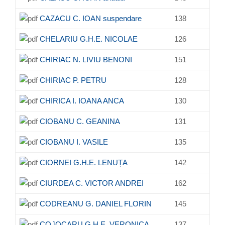
CAZACU C. IOAN suspendare
138
CHELARIU G.H.E. NICOLAE
126
CHIRIAC N. LIVIU BENONI
151
CHIRIAC P. PETRU
128
CHIRICA I. IOANA ANCA
130
CIOBANU C. GEANINA
131
CIOBANU I. VASILE
135
CIORNEI G.H.E. LENUȚA
142
CIURDEA C. VICTOR ANDREI
162
CODREANU G. DANIEL FLORIN
145
COJOCARU G.H.E. VERONICA
137