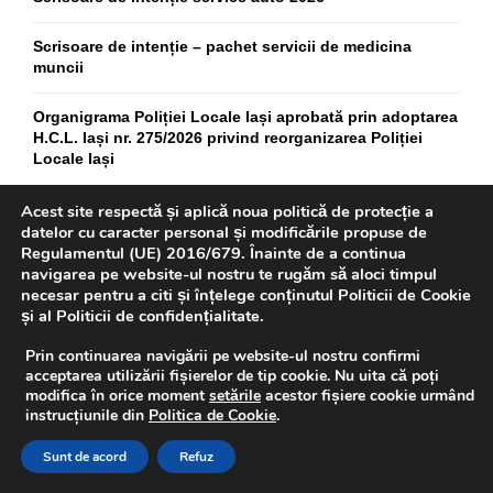
Scrisoare de intenție – pachet servicii de medicina
muncii
Organigrama Poliției Locale Iași aprobată prin adoptarea
H.C.L. Iași nr. 275/2026 privind reorganizarea Poliției
Locale Iași
Regulament de Organizare și Funcționare a Poliției
Acest site respectă și aplică noua politică de protecție a
Locale Iași aprobat prin adoptarea H.C.L. Iași nr.
datelor cu caracter personal și modificările propuse de
275/2026 privind reorganizarea Poliției Locale Iași
Regulamentul (UE) 2016/679. Înainte de a continua
navigarea pe website-ul nostru te rugăm să aloci timpul
necesar pentru a citi și înțelege conținutul Politicii de Cookie
H.C.L. Iași nr. 275/02.07.2026 privind reorganizarea
și al Politicii de confidențialitate.
Poliției Locale Iași
Prin continuarea navigării pe website-ul nostru confirmi
acceptarea utilizării fișierelor de tip cookie. Nu uita că poți
modifica în orice moment
setările
acestor fișiere cookie urmând
instrucțiunile din
Politica de Cookie
.
INSTITUȚII SUBORDONATE PRIMARIEI IASI
Sunt de acord
Refuz