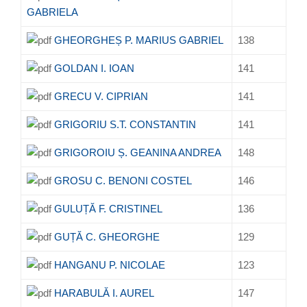
GABRIELA
GHEORGHEȘ P. MARIUS GABRIEL
138
GOLDAN I. IOAN
141
GRECU V. CIPRIAN
141
GRIGORIU S.T. CONSTANTIN
141
GRIGOROIU Ș. GEANINA ANDREA
148
GROSU C. BENONI COSTEL
146
GULUȚĂ F. CRISTINEL
136
GUȚĂ C. GHEORGHE
129
HANGANU P. NICOLAE
123
HARABULĂ I. AUREL
147