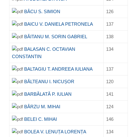
BÂCU S. SIMION
126
BAICU V. DANIELA PETRONELA
137
BĂITANU M. SORIN GABRIEL
138
BALASAN C. OCTAVIAN
134
CONSTANTIN
BALTAGIU T. ANDREEA IULIANA
137
BĂLTEANU I. NICUȘOR
120
BARBĂLATĂ P. IULIAN
141
BÂRZU M. MIHAI
124
BELEI C. MIHAI
146
BOLEA V. LENUȚA LORENȚA
134