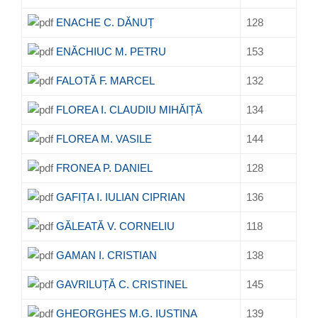
ENACHE C. DĂNUȚ
128
ENĂCHIUC M. PETRU
153
FALOTĂ F. MARCEL
132
FLOREA I. CLAUDIU MIHĂIȚĂ
134
FLOREA M. VASILE
144
FRONEA P. DANIEL
128
GAFIȚA I. IULIAN CIPRIAN
136
GĂLEATĂ V. CORNELIU
118
GAMAN I. CRISTIAN
138
GAVRILUȚĂ C. CRISTINEL
145
GHEORGHEȘ M.G. IUSTINA
139