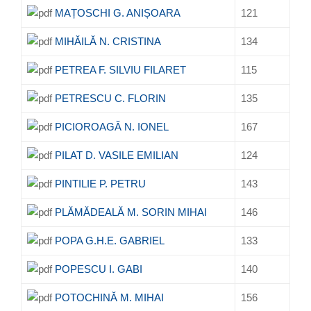
MAȚOSCHI G. ANIȘOARA
121
MIHĂILĂ N. CRISTINA
134
PETREA F. SILVIU FILARET
115
PETRESCU C. FLORIN
135
PICIOROAGĂ N. IONEL
167
PILAT D. VASILE EMILIAN
124
PINTILIE P. PETRU
143
PLĂMĂDEALĂ M. SORIN MIHAI
146
POPA G.H.E. GABRIEL
133
POPESCU I. GABI
140
POTOCHINĂ M. MIHAI
156