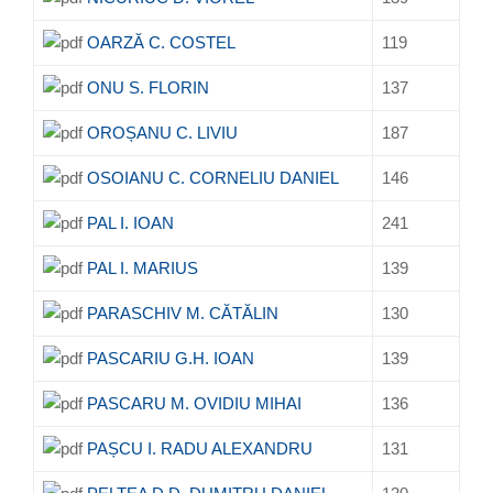
OARZĂ C. COSTEL
119
ONU S. FLORIN
137
OROȘANU C. LIVIU
187
OSOIANU C. CORNELIU DANIEL
146
PAL I. IOAN
241
PAL I. MARIUS
139
PARASCHIV M. CĂTĂLIN
130
PASCARIU G.H. IOAN
139
PASCARU M. OVIDIU MIHAI
136
PAȘCU I. RADU ALEXANDRU
131