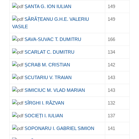
ȘANTA G. ION IULIAN
149
SĂRĂȚEANU G.H.E. VALERIU
149
VASILE
SAVA-SUVAC T. DUMITRU
166
SCARLAT C. DUMITRU
134
ȘCRAB M. CRISTIAN
142
SCUTARIU V. TRAIAN
143
SIMICIUC M. VLAD MARIAN
143
SÎRGHI I. RĂZVAN
132
SOCIEȚI I. IULIAN
137
SOPONARU I. GABRIEL SIMION
141