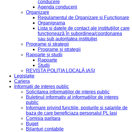
conducere
Agenda conducerii
Organizare
Regulamentul de Organizare și Funcționare
Organigrama
Lista şi datele de contact ale instituţiilor care
funcţionează în subordinea/coordonarea
sau sub autoritatea instituţiei
Programe şi strategii
Programe şi strategii
Rapoarte şi studii
Rapoarte
Studii
REVISTA POLIȚIA LOCALĂ IAȘI
Legislație
Cariera
Informaţii de interes public
Solicitarea informaţiilor de interes public
Buletinul informativ al informaţiilor de interes
public
Informare privind functiile, posturile si salariile de
baza de care beneficiaza personalul PL Iasi
Comisia paritara
Buget
Bilanţuri contabile