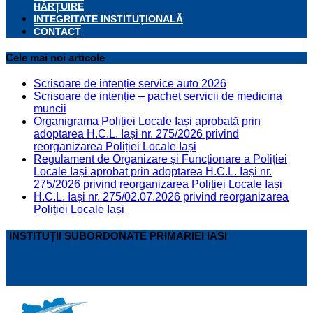
HĂRȚUIRE
INTEGRITATE INSTITUȚIONALĂ
CONTACT
Cele mai noi articole
Scrisoare de intenție service auto 2026
Scrisoare de intenție – pachet servicii de medicina
muncii
Organigrama Poliției Locale Iași aprobată prin
adoptarea H.C.L. Iași nr. 275/2026 privind
reorganizarea Poliției Locale Iași
Regulament de Organizare și Funcționare a Poliției
Locale Iași aprobat prin adoptarea H.C.L. Iași nr.
275/2026 privind reorganizarea Poliției Locale Iași
H.C.L. Iași nr. 275/02.07.2026 privind reorganizarea
Poliției Locale Iași
INSTITUȚII SUBORDONATE PRIMARIEI IASI