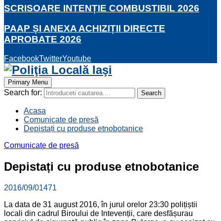
SCRISOARE INTENȚIE COMBUSTIBIL 2026
PAAP ȘI ANEXA ACHIZIȚII DIRECTE
APROBATE 2026
Facebook
Twitter
Youtube
Primary Menu
Search for:
Search
Acasa
Comunicate de presă
Depistați cu produse etnobotanice
Comunicate de presă
Depistați cu produse etnobotanice
2016/09/01
471
La data de 31 august 2016, în jurul orelor 23:30 polițiștii
locali din cadrul Biroului de Intevenții, care desfășurau