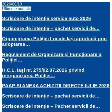
2026/08/10
Ultimele noutatii
Scrisoare de intenție service auto 2026
Scrisoare de intenție – pachet servicii de…
Organigrama Poliției Locale Iași aprobată prin
adoptarea…
Regulament de Organizare și Funcționare a
Poliției…
H.C.L. Iași nr. 275/02.07.2026 privind
reorganizarea Poliției…
PAAP SI ANEXA ACHIZITII DIRECTE IULIE 2026
Scrisoare de intenție – pachet servicii de…
Scrisoare de intenție – Pachet servicii de…