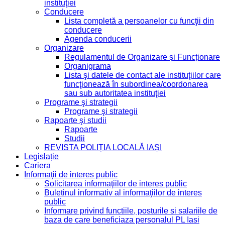
instituţiei
Conducere
Lista completă a persoanelor cu funcţii din
conducere
Agenda conducerii
Organizare
Regulamentul de Organizare și Funcționare
Organigrama
Lista şi datele de contact ale instituţiilor care
funcţionează în subordinea/coordonarea
sau sub autoritatea instituţiei
Programe şi strategii
Programe şi strategii
Rapoarte şi studii
Rapoarte
Studii
REVISTA POLIȚIA LOCALĂ IAȘI
Legislație
Cariera
Informaţii de interes public
Solicitarea informaţiilor de interes public
Buletinul informativ al informaţiilor de interes
public
Informare privind functiile, posturile si salariile de
baza de care beneficiaza personalul PL Iasi