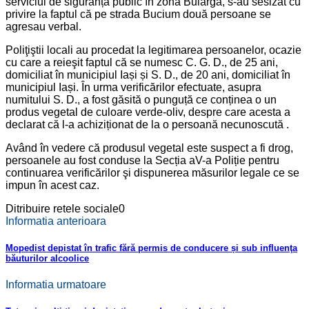
serviciul de siguranță public în zona Bularga, s-au sesizat cu
privire la faptul că pe strada Bucium două persoane se
agresau verbal.
Poliţiştii locali au procedat la legitimarea persoanelor, ocazie
cu care a reieşit faptul că se numesc C. G. D., de 25 ani,
domiciliat în municipiul Iași și S. D., de 20 ani, domiciliat în
municipiul Iași. În urma verificărilor efectuate, asupra
numitului S. D., a fost găsită o punguță ce conținea o un
produs vegetal de culoare verde-oliv, despre care acesta a
declarat că l-a achiziționat de la o persoană necunoscută .
Având în vedere că produsul vegetal este suspect a fi drog,
persoanele au fost conduse la Secția aV-a Poliție pentru
continuarea verificărilor şi dispunerea măsurilor legale ce se
impun în acest caz.
Ditribuire retele sociale
0
Informatia anterioara
Mopedist depistat în trafic fără permis de conducere și sub influenţa
băuturilor alcoolice
Informatia urmatoare