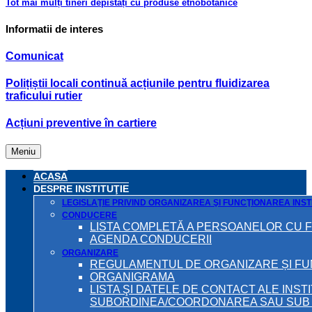
Tot mai mulți tineri depistați cu produse etnobotanice
Informatii de interes
Comunicat
Polițiștii locali continuă acțiunile pentru fluidizarea
traficului rutier
Acțiuni preventive în cartiere
Meniu
ACASA
DESPRE INSTITUŢIE
LEGISLAŢIE PRIVIND ORGANIZAREA ŞI FUNCŢIONAREA INSTI
CONDUCERE
LISTA COMPLETĂ A PERSOANELOR CU 
AGENDA CONDUCERII
ORGANIZARE
REGULAMENTUL DE ORGANIZARE ȘI F
ORGANIGRAMA
LISTA ŞI DATELE DE CONTACT ALE INST
SUBORDINEA/COORDONAREA SAU SUB A