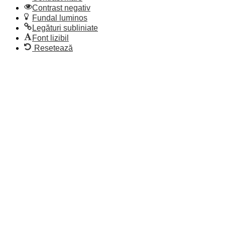
Contrast negativ
Fundal luminos
Legături subliniate
Font lizibil
Resetează