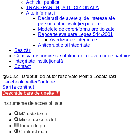
Achiziții publice
TRANSPARENȚĂ DECIZIONALĂ
Alte informatii
Declaraţii de avere şi de interese ale
personalului instituţiei publice
Modelele de cereri/formulare tipizate
Rapoarte evaluare Legea 544/2001
Avertizor de integritate
Anticorupție și Integritate
Sesizări
Comisia de primire și soluționare a cazurilor de hărțuire
Integritate instituțională
Contact
@2022 - Drepturi de autor rezervate Politia Locala Iasi
Facebook
Twitter
Youtube
Sari la conținut
Deschide bara de unelte
Instrumente de accesibilitate
Mărește textul
Micșorează textul
Tonuri de gri
Contrast mare