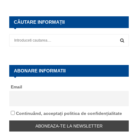
CĂUTARE INFORMAȚII
S
e
a
S
r
c
E
h
ABONARE INFORMATII
f
A
o
Email
r
R
:
C
Continuând, acceptați politica de confidențialitate
H