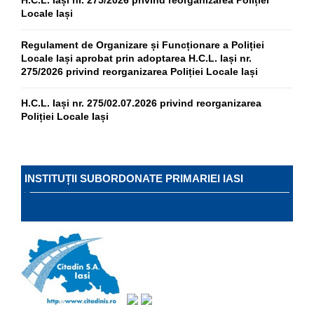
H.C.L. Iași nr. 275/2026 privind reorganizarea Poliției
Locale Iași
Regulament de Organizare și Funcționare a Poliției
Locale Iași aprobat prin adoptarea H.C.L. Iași nr.
275/2026 privind reorganizarea Poliției Locale Iași
H.C.L. Iași nr. 275/02.07.2026 privind reorganizarea
Poliției Locale Iași
INSTITUȚII SUBORDONATE PRIMARIEI IASI