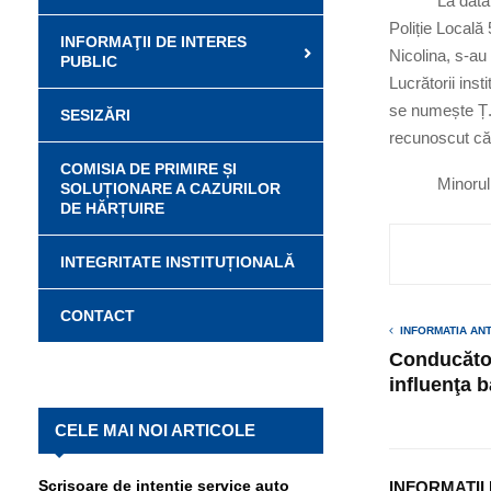
La data de 02 
Poliție Locală 
INFORMAŢII DE INTERES
Nicolina, s-au 
PUBLIC
Lucrătorii inst
se numește Ț. C
SESIZĂRI
recunoscut că
COMISIA DE PRIMIRE ȘI
Minorul a fos
SOLUȚIONARE A CAZURILOR
DE HĂRȚUIRE
INTEGRITATE INSTITUȚIONALĂ
CONTACT
INFORMATIA AN
Conducător
influenţa b
CELE MAI NOI ARTICOLE
Scrisoare de intenție service auto
INFORMATII