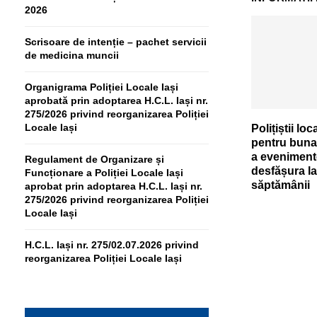
2026
Scrisoare de intenție – pachet servicii
de medicina muncii
Organigrama Poliției Locale Iași
aprobată prin adoptarea H.C.L. Iași nr.
275/2026 privind reorganizarea Poliției
Locale Iași
Polițiștii loc
pentru buna
a eveniment
Regulament de Organizare și
desfășura la
Funcționare a Poliției Locale Iași
săptămânii
aprobat prin adoptarea H.C.L. Iași nr.
275/2026 privind reorganizarea Poliției
Locale Iași
H.C.L. Iași nr. 275/02.07.2026 privind
reorganizarea Poliției Locale Iași