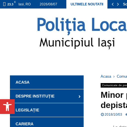
C
NEXA ACHIZIȚII DIRECTE APROBATE 2026
Iasi, RO
2026/08/07
ULTIMELE NOUTATII
Sc
23.3
Acasa
Comun
ACASA
Comunicate de pr
Minor 
DESPRE INSTITUŢIE
Deschide bara de unelte
depista
LEGISLAȚIE
2018/10/03
CARIERA