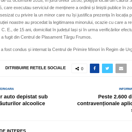
octombrie 2018, în jurul orelor 18:00, poliţiştii locali din cadrul S
5, care executau serviciul de menținere a ordinii și liniștii publice în z
sesizat cu privire la un minor care nu își justifica prezența în locația 
ituției noastre au procedat la legitimarea minorului, ocazie cu care a rei
. E., de 15 ani, domiciliat în județul Iași și în urma verificărilor efec
 a fugit din Centrul de Plasament Târgu Frumos.
t condus și internat la Centrul de Primire Minori în Regim de Urge
DITRIBUIRE RETELE SOCIALE
0
TERIOARA
INFORM
 auto depistat sub
Peste 2.600 d
ăuturilor alcoolice
contravenționale aplic
 DE INTERES