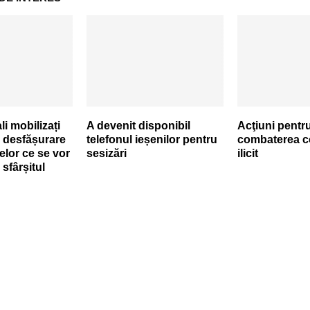
ali mobilizați
A devenit disponibil
Acţiuni pentr
 desfășurare
telefonul ieșenilor pentru
combaterea c
elor ce se vor
sesizări
ilicit
 sfârșitul