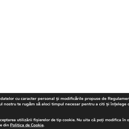
 a datelor cu caracter personal și modificările propuse de Regulame
nostru te rugăm să aloci timpul necesar pentru a citi și înțelege 
ptarea utilizării fișierelor de tip cookie. Nu uita că poți modifica în o
le din
Politica de Cookie
.
@2022 - Drepturi de autor rezervate Politia Locala Iasi