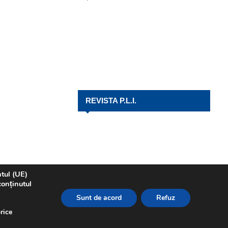
REVISTA P.L.I.
ntul (UE)
conținutul
Sunt de acord
Refuz
rice