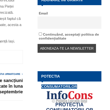
erviciului
f
A
ona Pieței
o
precizată.
Email
r
R
eșit faptul că
:
C
tuate, acesta a
H
Continuând, acceptați politica de
confidențialitate
nță Iași.
ATIA URMATOARE
POTECTIA
e sancțiuni
ate în luna
CONSUMATORILOR
septembrie