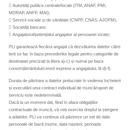
 Autorități publice centrale/locale (ITM, ANAF, PMI,
MDRAP, ANFP, MAI);
 Servicii sociale și de sănătate (CNPP, CNAS, AJOFM);
 Societăți bancare;
 Angajatorul/potențialul angajator al persoanei vizate;
PLI garantează fiecărui angajat că dezvăluirea datelor către
terți se fac în baza prevederilor legale pentru categoriile de
destinatari precizați la litera a)-c) și numai pe baza
consimțământului/cererii exprese a angajatului, lit d)-f).
Durata de păstrare a datelor prelucrate în vederea încheierii
și executării unui contract individual de muncă/raport de
serviciu este nedeterminată.
Dacă la un moment dat, fiind în afara obligațiilor
contractuale de muncă, vă veți exercita dreptul la ștergere
a adatelor, PLI va continua să păstreze un set de date
personale de bază (nume, data nașterii, perioada