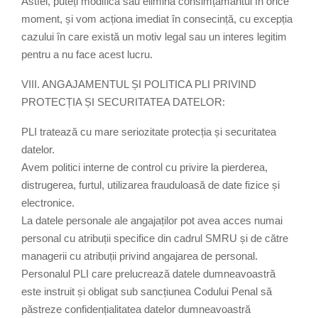
Astfel, puteți modifica sau elimina consimțământul în orice
moment, și vom acționa imediat în consecință, cu excepția
cazului în care există un motiv legal sau un interes legitim
pentru a nu face acest lucru.
VIII. ANGAJAMENTUL ȘI POLITICA PLI PRIVIND
PROTECȚIA ȘI SECURITATEA DATELOR:
PLI tratează cu mare seriozitate protecția și securitatea
datelor.
Avem politici interne de control cu privire la pierderea,
distrugerea, furtul, utilizarea frauduloasă de date fizice și
electronice.
La datele personale ale angajaților pot avea acces numai
personal cu atribuții specifice din cadrul SMRU și de către
managerii cu atribuții privind angajarea de personal.
Personalul PLI care prelucrează datele dumneavoastră
este instruit și obligat sub sancțiunea Codului Penal să
păstreze confidențialitatea datelor dumneavoastră