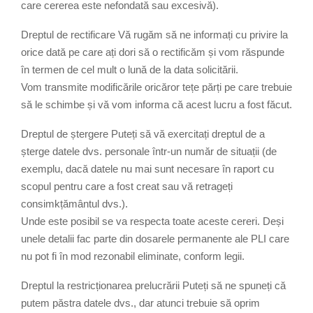
care cererea este nefondată sau excesivă).
Dreptul de rectificare Vă rugăm să ne informați cu privire la
orice dată pe care ați dori să o rectificăm și vom răspunde
în termen de cel mult o lună de la data solicitării.
Vom transmite modificările oricăror tețe părți pe care trebuie
să le schimbe și vă vom informa că acest lucru a fost făcut.
Dreptul de ștergere Puteți să vă exercitați dreptul de a
șterge datele dvs. personale într-un număr de situații (de
exemplu, dacă datele nu mai sunt necesare în raport cu
scopul pentru care a fost creat sau vă retrageți
consimkțământul dvs.).
Unde este posibil se va respecta toate aceste cereri. Deși
unele detalii fac parte din dosarele permanente ale PLI care
nu pot fi în mod rezonabil eliminate, conform legii.
Dreptul la restricționarea prelucrării Puteți să ne spuneți că
putem păstra datele dvs., dar atunci trebuie să oprim