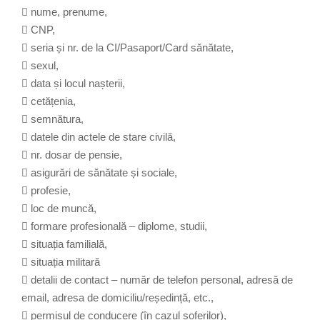
 nume, prenume,
 CNP,
 seria și nr. de la CI/Pasaport/Card sănătate,
 sexul,
 data și locul nașterii,
 cetățenia,
 semnătura,
 datele din actele de stare civilă,
 nr. dosar de pensie,
 asigurări de sănătate și sociale,
 profesie,
 loc de muncă,
 formare profesională – diplome, studii,
 situația familială,
 situația militară
 detalii de contact – număr de telefon personal, adresă de
email, adresa de domiciliu/reședință, etc.,
 permisul de conducere (în cazul șoferilor),