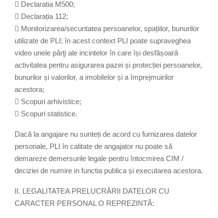
 Declaratia M500;
 Declarația 112;
 Monitorizarea/securitatea persoanelor, spațiilor, bunurilor
utilizate de PLI; în acest context PLI poate supraveghea
video unele părţi ale incintelor în care își desfășoară
activitatea pentru asigurarea pazei și protecției persoanelor,
bunurilor și valorilor, a imobilelor și a împrejmuirilor
acestora;
 Scopuri arhivistice;
 Scopuri statistice.
Dacă la angajare nu sunteți de acord cu furnizarea datelor
personale, PLI în calitate de angajator nu poate să
demareze demersurile legale pentru întocmirea CIM /
deciziei de numire in functia publica și executarea acestora.
II. LEGALITATEA PRELUCRĂRII DATELOR CU
CARACTER PERSONAL O REPREZINTĂ: