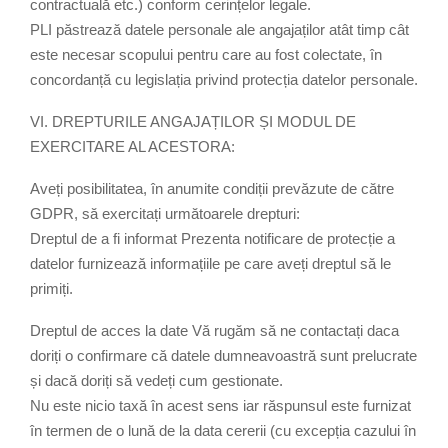
contractuală etc.) conform cerințelor legale.
PLI păstrează datele personale ale angajaților atât timp cât
este necesar scopului pentru care au fost colectate, în
concordanță cu legislația privind protecția datelor personale.
VI. DREPTURILE ANGAJAȚILOR ȘI MODUL DE
EXERCITARE AL ACESTORA:
Aveți posibilitatea, în anumite condiții prevăzute de către
GDPR, să exercitați următoarele drepturi:
Dreptul de a fi informat Prezenta notificare de protecție a
datelor furnizează informațiile pe care aveți dreptul să le
primiți.
Dreptul de acces la date Vă rugăm să ne contactați daca
doriți o confirmare că datele dumneavoastră sunt prelucrate
și dacă doriți să vedeți cum gestionate.
Nu este nicio taxă în acest sens iar răspunsul este furnizat
în termen de o lună de la data cererii (cu excepția cazului în