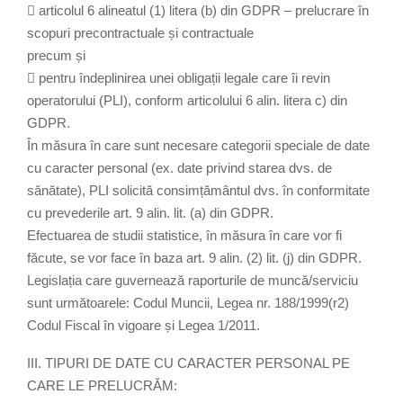
 articolul 6 alineatul (1) litera (b) din GDPR – prelucrare în
scopuri precontractuale și contractuale
precum și
 pentru îndeplinirea unei obligații legale care îi revin
operatorului (PLI), conform articolului 6 alin. litera c) din
GDPR.
În măsura în care sunt necesare categorii speciale de date
cu caracter personal (ex. date privind starea dvs. de
sănătate), PLI solicită consimțământul dvs. în conformitate
cu prevederile art. 9 alin. lit. (a) din GDPR.
Efectuarea de studii statistice, în măsura în care vor fi
făcute, se vor face în baza art. 9 alin. (2) lit. (j) din GDPR.
Legislația care guvernează raporturile de muncă/serviciu
sunt următoarele: Codul Muncii, Legea nr. 188/1999(r2)
Codul Fiscal în vigoare și Legea 1/2011.
III. TIPURI DE DATE CU CARACTER PERSONAL PE
CARE LE PRELUCRĂM: