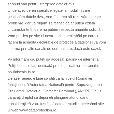
scopuri sau pentru ștergerea datelor dvs.
Unde aveți cereri specifice legate la modul în care
gestionăm datele dvs., vom încerca să rezolvăm aceste
probleme, dar vă rugăm să rețineți că ar putea exista
circumstanțe în care nu putem respecta anumite solicitări.
Vom publica pe site-ul nostru orice schimbări pe care le
facem la această declarație de protecție a datelor și vă vom
informa prin alte canale de comunicare, dacă este cazul.
Vă informăm că, puteți să accesați pagina de internet a
Poliției Locale Iași dedicată protecției datelor personale:
politialocala-is.ro.
De asemenea, e bine să știți că la nivelul României
funcționează Autoritatea Națională pentru Supravegherea
Prelucrării Datelor cu Caracter Personal („ANSPDCP”) și
că aveți dreptul să depuneți plângere atunci când
considerați că v-au fost încălcate drepturile, accesând site-
ul web www.dataprotection.ro.