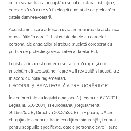
dumneavoastră ca angajat/personal din afara instituției și
dorește să vă ajute să înțelegeți cum și de ce prelucrăm
datele dumneavoastră.
Această notificare adresată dvs. are menirea de a clarifica
modalitățile în care PLI folosește datele cu caracter
personal ale angajaților și trebuie studiată coroborat cu
politica de protecție și securitatea a datelor PLI.
Legislația în acest domeniu se schimbă rapid și noi
anticipăm că această notificare va fi revizuită și adusă la zi
în acord cu noile reglementări.
I. SCOPUL ȘI BAZA LEGALĂ A PRELUCRĂRILOR:
În conformitate cu legislaţia naţională (Legea nr. 677/2001,
Legea nr. 506/2004) şi europeană (Regulamentul
2016/679/UE, Directiva 2002/58/CE) în vigoare, UA are
obligaţia de a administra în condiţii de siguranţă şi numai
pentru scopurile specificate, datele personale care îi sunt