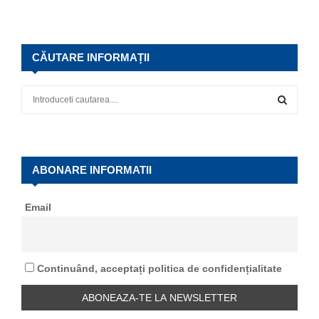
CĂUTARE INFORMAȚII
S
e
a
S
r
c
E
h
ABONARE INFORMATII
f
A
o
Email
r
R
:
C
Continuând, acceptați politica de confidențialitate
H