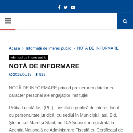
Facebook
Twitter
Youtube
Deschide bara de unelte
PRIMARY
MENU
Acasa
Informații de interes public
NOTĂ DE INFORMARE
Informații de interes public
NOTĂ DE INFORMARE
2018/06/19
818
NOTĂ DE INFORMARE privind prelucrarea datelor cu
caracter personal ale angajaților instituției
Poliția Locală Iași (PLI) – instituție publică de interes local
cu personalitate juridică, cu sediul în Municipiul Iași, Bld.
Ștefan cel Mare și Sfânt, nr. 10A Subsol, înregistrată la
Agenția Națională de Administrare Fiscală cu Certificatul de