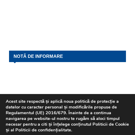
NOTĂ DE INFORMARE
Acest site respectă și aplică noua politică de protecție a
datelor cu caracter personal și modificările propuse de
Regulamentul (UE) 2016/679. Înainte de a continua
navigarea pe website-ul nostru te rugăm să aloci timpul
REVISTA P.L.I.
necesar pentru a citi și înțelege conținutul Politicii de Cookie
și al Politicii de confidențialitate.