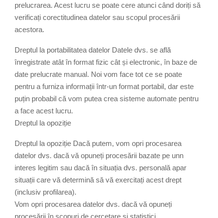
prelucrarea. Acest lucru se poate cere atunci când doriți să
verificați corectitudinea datelor sau scopul procesării
acestora.
Dreptul la portabilitatea datelor Datele dvs. se află
înregistrate atât în format fizic cât și electronic, în baze de
date prelucrate manual. Noi vom face tot ce se poate
pentru a furniza informații într-un format portabil, dar este
puțin probabil că vom putea crea sisteme automate pentru
a face acest lucru.
Dreptul la opoziție
Dreptul la opoziție Dacă putem, vom opri procesarea
datelor dvs. dacă vă opuneți procesării bazate pe unn
interes legitim sau dacă în situația dvs. personală apar
situații care vă determină să vă exercitați acest drept
(inclusiv profilarea).
Vom opri procesarea datelor dvs. dacă vă opuneți
procesării în scopuri de cercetare și statistici.