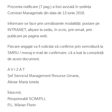
Prezenta notificare (7 pag.) a fost avizată în ședința
Comisiei Manageriale din data de 13 iunie 2018.
Informare se face prin următoarele modalități: postare pe
INTRANET, afișare la sediu, în scris, prin email, prin
publicare pe pagina web.
Fiecare angajat va fi solicitat să confirme prin semnătură la
SMRU / mesaj e-mail de confirmare, că a luat la cunoștință
de acest document.
A V I Z A T
Șef Serviciul Management Resurse Umane,
Alistar Maria Ionela
Întocmit,
Responsabil SCIM/PLI,
P.L. Mărian Florin