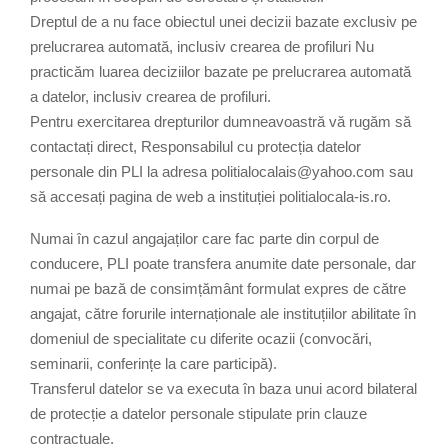
Dreptul de a nu face obiectul unei decizii bazate exclusiv pe
prelucrarea automată, inclusiv crearea de profiluri Nu
practicăm luarea deciziilor bazate pe prelucrarea automată
a datelor, inclusiv crearea de profiluri.
Pentru exercitarea drepturilor dumneavoastră vă rugăm să
contactați direct, Responsabilul cu protecția datelor
personale din PLI la adresa politialocalais@yahoo.com sau
să accesați pagina de web a instituției politialocala-is.ro.
Numai în cazul angajaților care fac parte din corpul de
conducere, PLI poate transfera anumite date personale, dar
numai pe bază de consimțământ formulat expres de către
angajat, către forurile internaționale ale instituțiilor abilitate în
domeniul de specialitate cu diferite ocazii (convocări,
seminarii, conferințe la care participă).
Transferul datelor se va executa în baza unui acord bilateral
de protecție a datelor personale stipulate prin clauze
contractuale.