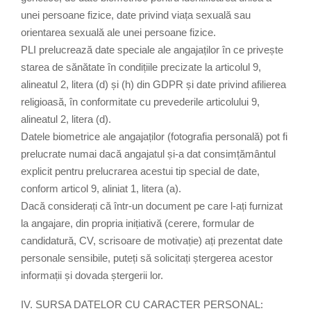
unei persoane fizice, date privind viața sexuală sau
orientarea sexuală ale unei persoane fizice.
PLI prelucrează date speciale ale angajaților în ce privește
starea de sănătate în condițiile precizate la articolul 9,
alineatul 2, litera (d) și (h) din GDPR și date privind afilierea
religioasă, în conformitate cu prevederile articolului 9,
alineatul 2, litera (d).
Datele biometrice ale angajaților (fotografia personală) pot fi
prelucrate numai dacă angajatul și-a dat consimțământul
explicit pentru prelucrarea acestui tip special de date,
conform articol 9, aliniat 1, litera (a).
Dacă considerați că într-un document pe care l-ați furnizat
la angajare, din propria inițiativă (cerere, formular de
candidatură, CV, scrisoare de motivație) ați prezentat date
personale sensibile, puteți să solicitați ștergerea acestor
informații și dovada ștergerii lor.
IV. SURSA DATELOR CU CARACTER PERSONAL: