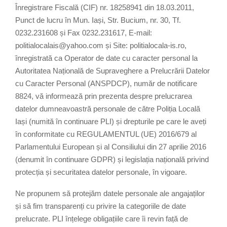
Înregistrare Fiscală (CIF) nr. 18258941 din 18.03.2011,
Punct de lucru în Mun. Iași, Str. Bucium, nr. 30, Tf.
0232.231608 și Fax 0232.231617, E-mail:
politialocalais@yahoo.com și Site: politialocala-is.ro,
înregistrată ca Operator de date cu caracter personal la
Autoritatea Națională de Supraveghere a Prelucrării Datelor
cu Caracter Personal (ANSPDCP), număr de notificare
8824, vă informează prin prezenta despre prelucrarea
datelor dumneavoastră personale de către Poliția Locală
Iași (numită în continuare PLI) și drepturile pe care le aveți
în conformitate cu REGULAMENTUL (UE) 2016/679 al
Parlamentului European și al Consiliului din 27 aprilie 2016
(denumit în continuare GDPR) și legislația națională privind
protecția și securitatea datelor personale, în vigoare.
Ne propunem să protejăm datele personale ale angajaților
și să fim transparenți cu privire la categoriile de date
prelucrate. PLI înțelege obligațiile care îi revin față de