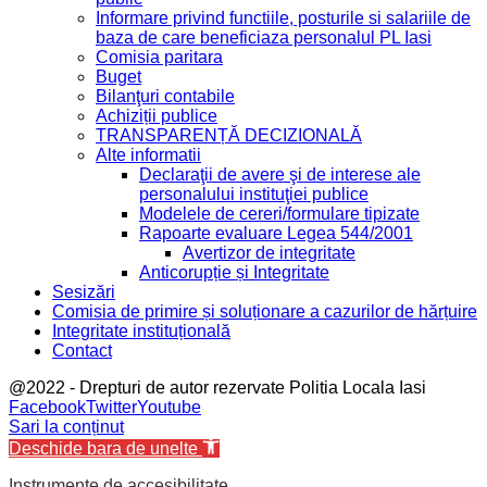
Informare privind functiile, posturile si salariile de
baza de care beneficiaza personalul PL Iasi
Comisia paritara
Buget
Bilanţuri contabile
Achiziții publice
TRANSPARENȚĂ DECIZIONALĂ
Alte informatii
Declaraţii de avere şi de interese ale
personalului instituţiei publice
Modelele de cereri/formulare tipizate
Rapoarte evaluare Legea 544/2001
Avertizor de integritate
Anticorupție și Integritate
Sesizări
Comisia de primire și soluționare a cazurilor de hărțuire
Integritate instituțională
Contact
@2022 - Drepturi de autor rezervate Politia Locala Iasi
Facebook
Twitter
Youtube
Sari la conținut
Deschide bara de unelte
Instrumente de accesibilitate