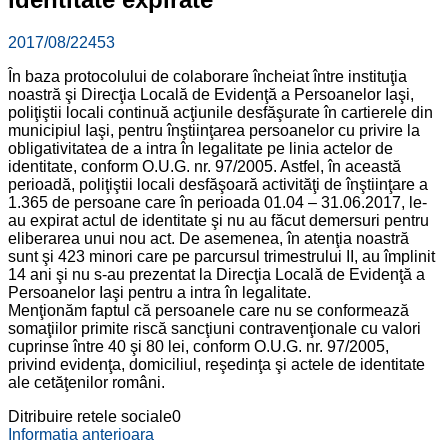
2017/08/22
453
În baza protocolului de colaborare încheiat între instituţia
noastră şi Direcţia Locală de Evidenţă a Persoanelor Iaşi,
poliţiştii locali continuă acţiunile desfăşurate în cartierele din
municipiul Iaşi, pentru înştiinţarea persoanelor cu privire la
obligativitatea de a intra în legalitate pe linia actelor de
identitate, conform O.U.G. nr. 97/2005. Astfel, în această
perioadă, poliţiştii locali desfăşoară activităţi de înştiinţare a
1.365 de persoane care în perioada 01.04 – 31.06.2017, le-
au expirat actul de identitate şi nu au făcut demersuri pentru
eliberarea unui nou act. De asemenea, în atenţia noastră
sunt şi 423 minori care pe parcursul trimestrului II, au împlinit
14 ani şi nu s-au prezentat la Direcţia Locală de Evidenţă a
Persoanelor Iaşi pentru a intra în legalitate.
Menţionăm faptul că persoanele care nu se conformează
somaţiilor primite riscă sancţiuni contravenţionale cu valori
cuprinse între 40 şi 80 lei, conform O.U.G. nr. 97/2005,
privind evidenţa, domiciliul, reşedinţa şi actele de identitate
ale cetăţenilor români.
Ditribuire retele sociale
0
Informatia anterioara