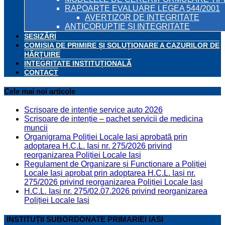
RAPOARTE EVALUARE LEGEA 544/2001
AVERTIZOR DE INTEGRITATE
ANTICORUPȚIE ȘI INTEGRITATE
SESIZĂRI
COMISIA DE PRIMIRE ȘI SOLUȚIONARE A CAZURILOR DE
HĂRȚUIRE
INTEGRITATE INSTITUȚIONALĂ
CONTACT
Cele mai noi articole
Scrisoare de intenție service auto 2026
Scrisoare de intenție – pachet servicii de medicina
muncii
Organigrama Poliției Locale Iași aprobată prin
adoptarea H.C.L. Iași nr. 275/2026 privind
reorganizarea Poliției Locale Iași
Regulament de Organizare și Funcționare a Poliției
Locale Iași aprobat prin adoptarea H.C.L. Iași nr.
275/2026 privind reorganizarea Poliției Locale Iași
H.C.L. Iași nr. 275/02.07.2026 privind reorganizarea
Poliției Locale Iași
INSTITUȚII SUBORDONATE PRIMARIEI IASI