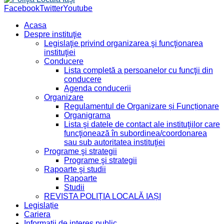
Facebook
Twitter
Youtube
Acasa
Despre instituţie
Legislaţie privind organizarea şi funcţionarea
instituţiei
Conducere
Lista completă a persoanelor cu funcţii din
conducere
Agenda conducerii
Organizare
Regulamentul de Organizare și Funcționare
Organigrama
Lista şi datele de contact ale instituţiilor care
funcţionează în subordinea/coordonarea
sau sub autoritatea instituţiei
Programe şi strategii
Programe şi strategii
Rapoarte şi studii
Rapoarte
Studii
REVISTA POLIȚIA LOCALĂ IAȘI
Legislație
Cariera
Informaţii de interes public