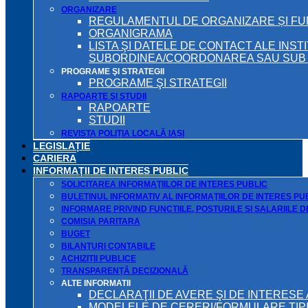
ORGANIZARE
REGULAMENTUL DE ORGANIZARE ȘI F
ORGANIGRAMA
LISTA ŞI DATELE DE CONTACT ALE INST
SUBORDINEA/COORDONAREA SAU SUB A
PROGRAME ŞI STRATEGII
PROGRAME ŞI STRATEGII
RAPOARTE ŞI STUDII
RAPOARTE
STUDII
REVISTA POLIȚIA LOCALĂ IAȘI
LEGISLAȚIE
CARIERA
INFORMAŢII DE INTERES PUBLIC
SOLICITAREA INFORMAŢIILOR DE INTERES PUBLIC
BULETINUL INFORMATIV AL INFORMAŢIILOR DE INTERES PU
INFORMARE PRIVIND FUNCTIILE, POSTURILE SI SALARIILE 
COMISIA PARITARA
BUGET
BILANŢURI CONTABILE
ACHIZIȚII PUBLICE
TRANSPARENȚĂ DECIZIONALĂ
ALTE INFORMATII
DECLARAŢII DE AVERE ŞI DE INTERESE 
MODELELE DE CERERI/FORMULARE TIP