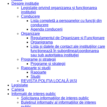
Despre instituţie
Legislaţie privind organizarea şi funcţionarea
instituţiei
Conducere
Lista completă a persoanelor cu funcţii din
conducere
Agenda conducerii
Organizare
Regulamentul de Organizare și Funcționare
Organigrama
Lista şi datele de contact ale instituţiilor care
funcţionează în subordinea/coordonarea
sau sub autoritatea instituţiei
Programe şi strategii
Programe şi strategii
Rapoarte şi studii
Rapoarte
Studii
REVISTA POLIȚIA LOCALĂ IAȘI
Legislație
Cariera
Informaţii de interes public
Solicitarea informaţiilor de interes public
Buletinul informativ al informaţiilor de interes
public