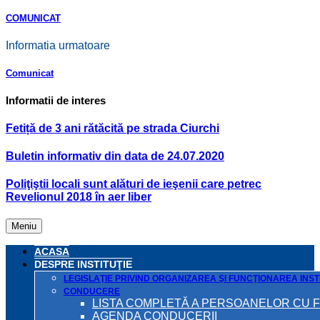
COMUNICAT
Informatia urmatoare
Comunicat
Informatii de interes
Fetiță de 3 ani rătăcită pe strada Ciurchi
Buletin informativ din data de 24.07.2020
Poliţiştii locali sunt alături de ieşenii care petrec
Revelionul 2018 în aer liber
Meniu
ACASA
DESPRE INSTITUŢIE
LEGISLAŢIE PRIVIND ORGANIZAREA ŞI FUNCŢIONAREA INSTI
CONDUCERE
LISTA COMPLETĂ A PERSOANELOR CU 
AGENDA CONDUCERII