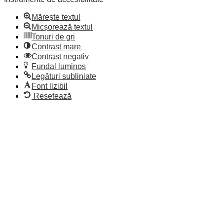
Mărește textul
Micșorează textul
Tonuri de gri
Contrast mare
Contrast negativ
Fundal luminos
Legături subliniate
Font lizibil
Resetează