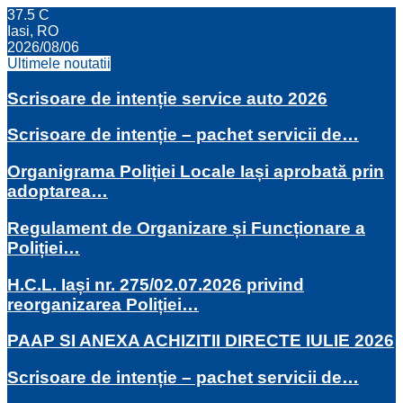
37.5
C
Iasi, RO
2026/08/06
Ultimele noutatii
Scrisoare de intenție service auto 2026
Scrisoare de intenție – pachet servicii de…
Organigrama Poliției Locale Iași aprobată prin
adoptarea…
Regulament de Organizare și Funcționare a
Poliției…
H.C.L. Iași nr. 275/02.07.2026 privind
reorganizarea Poliției…
PAAP SI ANEXA ACHIZITII DIRECTE IULIE 2026
Scrisoare de intenție – pachet servicii de…