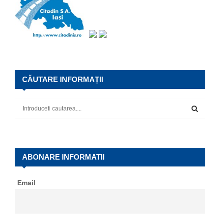
CĂUTARE INFORMAȚII
S
e
a
S
r
c
E
h
ABONARE INFORMATII
f
A
o
Email
r
R
:
C