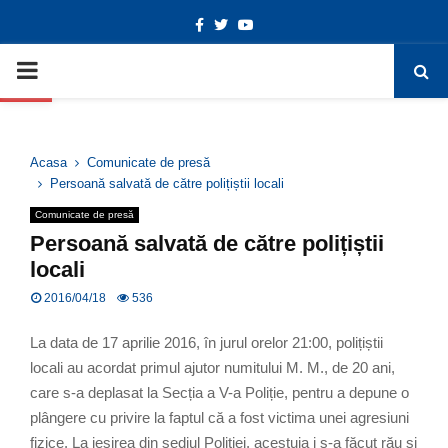
Facebook
Twitter
Youtube
Deschide bara de unelte
PRIMARY
MENU
Acasa
Comunicate de presă
Persoană salvată de către polițiștii locali
Comunicate de presă
Persoană salvată de către polițiștii
locali
2016/04/18
536
La data de 17 aprilie 2016, în jurul orelor 21:00, polițiștii
locali au acordat primul ajutor numitului M. M., de 20 ani,
care s-a deplasat la Secția a V-a Poliție, pentru a depune o
plângere cu privire la faptul că a fost victima unei agresiuni
fizice. La ieșirea din sediul Poliției, acestuia i s-a făcut rău și