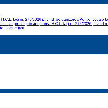
i
H.C.L. Iași nr. 275/2026 privind reorganizarea Poliției Locale Ia
 Iași aprobat prin adoptarea H.C.L. Iași nr. 275/2026 privind re
iei Locale Iași