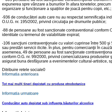
expunerea spre vânzare a bunurilor în afara tonetelor, precum 
organizare și funcționare a spațiilor de joacă pentru copii, etc.;
-936 de conducători auto care nu au respectat semnificaţia indic
O.U.G. nr. 195/2002, privind circulaţia pe drumurile publice;
-88 de persoane au fost sancționate contraventional conform O.G
identitate cu termenul de valabilitate expirat;
-106 sancţiuni contravenţionale cu valori cuprinse între 500 şi 
sau prestări servicii ilicite. În plus, pentru comercianţii în ca
asemenea, 49 de persoane au fost sancţionate contravenţional c
conform O.G. nr. 99/2000, privind comercializarea produselor şi 
asigurat buna desfăşurare a evenimentelor cultural-artistice, sp
Ditribuire retele sociale
0
Informatia anterioara
Tot mai mulți tineri depistați cu produse etnobotanice
Informatia urmatoare
Conducător auto depistat sub influenţa băuturilor alcoolice