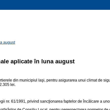
na august
ale aplicate în luna august
artierele din municipiul Iaşi, pentru asigurarea unui climat de sigu
2.305 lei.
i nr. 61/1991, privind sancţionarea faptelor de încălcare a unor n
ărârilor de Consiliu Local, pentru nerespectarea normelor de cu