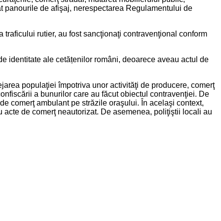
cât panourile de afişaj, nerespectarea Regulamentului de
traficului rutier, au fost sancţionaţi contravenţional conform
de identitate ale cetățenilor români, deoarece aveau actul de
tejarea populaţiei împotriva unor activităţi de producere, comerţ
confiscării a bunurilor care au făcut obiectul contravenţiei. De
e comerţ ambulant pe străzile oraşului. În acelaşi context,
u acte de comerţ neautorizat. De asemenea, poliţiştii locali au