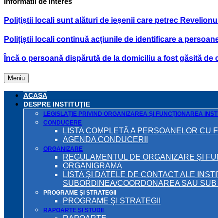
Informatii de interes
Poliţiştii locali sunt alături de ieşenii care petrec Revelionu
Polițiștii locali continuă acțiunile de identificare a per
Încă o persoană dispărută de la domiciliu a fost găsită de căt
Meniu
ACASA
DESPRE INSTITUŢIE
LEGISLAŢIE PRIVIND ORGANIZAREA ŞI FUNCŢIONAREA INSTI
CONDUCERE
LISTA COMPLETĂ A PERSOANELOR CU 
AGENDA CONDUCERII
ORGANIZARE
REGULAMENTUL DE ORGANIZARE ȘI F
ORGANIGRAMA
LISTA ŞI DATELE DE CONTACT ALE INST
SUBORDINEA/COORDONAREA SAU SUB A
PROGRAME ŞI STRATEGII
PROGRAME ŞI STRATEGII
RAPOARTE ŞI STUDII