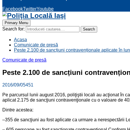
Facebook
Twitter
Youtube
Primary Menu
Search for:
Search
Acasa
Comunicate de presă
Peste 2.100 de sancțiuni contravenționale aplicate în lu
Comunicate de presă
Peste 2.100 de sancțiuni contravențion
2016/09/05
451
Pe parcursul lunii august 2016, poliţiştii locali au acţionat în c
aplicat 2.175 de sancţiuni contravenţionale cu o valoare de 40
Dintre acestea:
–355 de sancţiuni au fost aplicate ca urmare a nerespectării Legi
– 605 persoane au fost sancţionate contravenţional Conform Hot