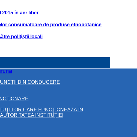
l 2015 în aer liber
soanelor consumatoare de produse etnobotanice
re poliţiştii locali
TUŢIEI
FUNCŢII DIN CONDUCERE
UNCȚIONARE
ITUŢIILOR CARE FUNCŢIONEAZĂ ÎN
UTORITATEA INSTITUŢIEI