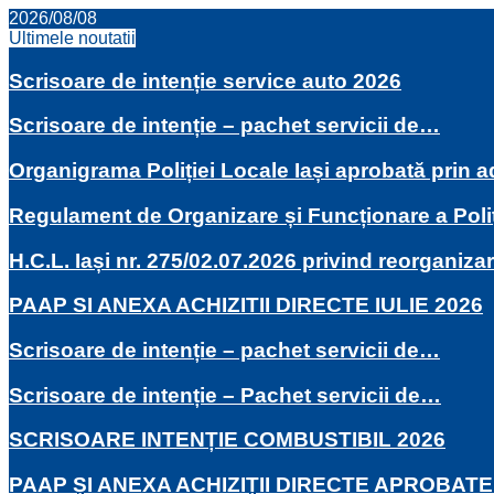
2026/08/08
Ultimele noutatii
Scrisoare de intenție service auto 2026
Scrisoare de intenție – pachet servicii de…
Organigrama Poliției Locale Iași aprobată prin
Regulament de Organizare și Funcționare a Poli
H.C.L. Iași nr. 275/02.07.2026 privind reorganiza
PAAP SI ANEXA ACHIZITII DIRECTE IULIE 2026
Scrisoare de intenție – pachet servicii de…
Scrisoare de intenție – Pachet servicii de…
SCRISOARE INTENȚIE COMBUSTIBIL 2026
PAAP ȘI ANEXA ACHIZIȚII DIRECTE APROBATE