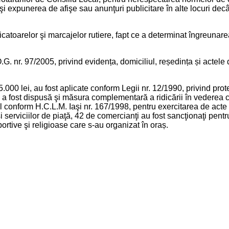
şi expunerea de afişe sau anunţuri publicitare în alte locuri de
atoarelor şi marcajelor rutiere, fapt ce a determinat îngreunarea 
. nr. 97/2005, privind evidența, domiciliul, reședința și actele 
5.000 lei, au fost aplicate conform Legii nr. 12/1990, privind pro
uză a fost dispusă şi măsura complementară a ridicării în vederea 
onform H.C.L.M. Iaşi nr. 167/1998, pentru exercitarea de acte d
serviciilor de piaţă, 42 de comercianţi au fost sancţionaţi pentr
ortive şi religioase care s-au organizat în oraș.