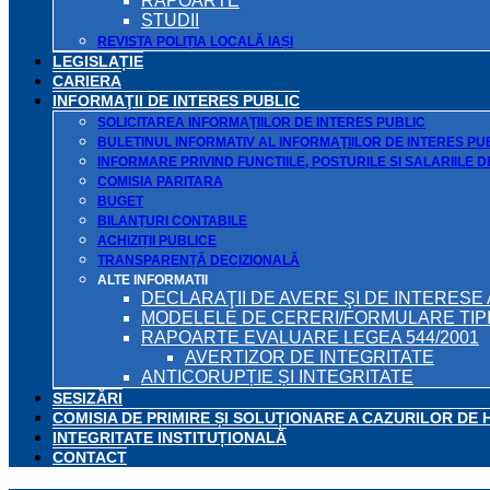
RAPOARTE
STUDII
REVISTA POLIȚIA LOCALĂ IAȘI
LEGISLAȚIE
CARIERA
INFORMAŢII DE INTERES PUBLIC
SOLICITAREA INFORMAŢIILOR DE INTERES PUBLIC
BULETINUL INFORMATIV AL INFORMAŢIILOR DE INTERES PU
INFORMARE PRIVIND FUNCTIILE, POSTURILE SI SALARIILE 
COMISIA PARITARA
BUGET
BILANŢURI CONTABILE
ACHIZIȚII PUBLICE
TRANSPARENȚĂ DECIZIONALĂ
ALTE INFORMATII
DECLARAŢII DE AVERE ŞI DE INTERESE 
MODELELE DE CERERI/FORMULARE TIP
RAPOARTE EVALUARE LEGEA 544/2001
AVERTIZOR DE INTEGRITATE
ANTICORUPȚIE ȘI INTEGRITATE
SESIZĂRI
COMISIA DE PRIMIRE ȘI SOLUȚIONARE A CAZURILOR DE 
INTEGRITATE INSTITUȚIONALĂ
CONTACT