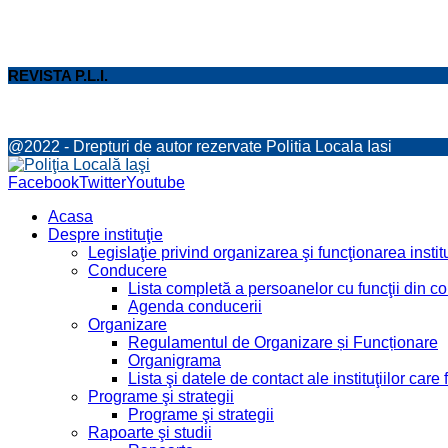
REVISTA P.L.I.
@2022 - Drepturi de autor rezervate Politia Locala Iasi
Facebook
Twitter
Youtube
Acasa
Despre instituţie
Legislaţie privind organizarea şi funcţionarea institu
Conducere
Lista completă a persoanelor cu funcţii din 
Agenda conducerii
Organizare
Regulamentul de Organizare și Funcționare
Organigrama
Lista şi datele de contact ale instituţiilor ca
Programe şi strategii
Programe şi strategii
Rapoarte şi studii