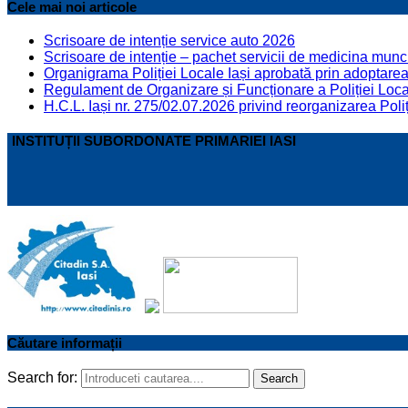
Cele mai noi articole
Scrisoare de intenție service auto 2026
Scrisoare de intenție – pachet servicii de medicina munci
Organigrama Poliției Locale Iași aprobată prin adoptarea 
Regulament de Organizare și Funcționare a Poliției Locale
H.C.L. Iași nr. 275/02.07.2026 privind reorganizarea Poliț
INSTITUȚII SUBORDONATE PRIMARIEI IASI
Căutare informații
Search for:
Search