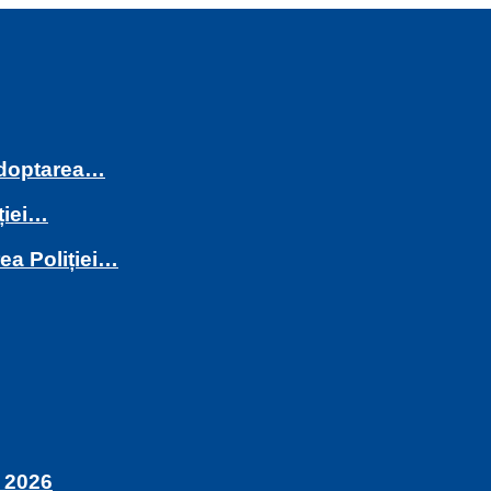
 adoptarea…
ției…
rea Poliției…
 2026