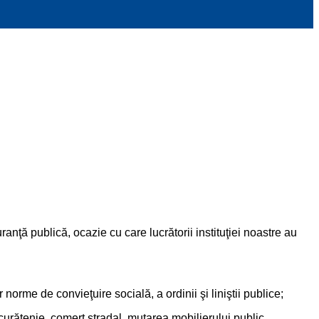
ranţă publică, ocazie cu care lucrătorii instituţiei noastre au
orme de convieţuire socială, a ordinii şi liniştii publice;
răţenie, comerţ stradal, mutarea mobilierului public,