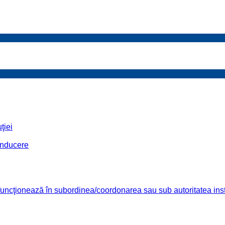
ţiei
conducere
re funcţionează în subordinea/coordonarea sau sub autoritatea insti