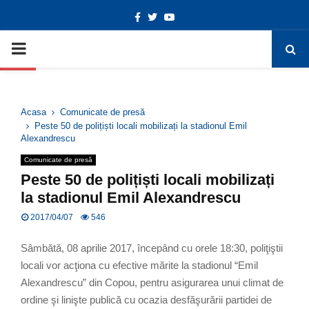
Facebook
Twitter
Youtube
Deschide bara de unelte
PRIMARY
MENU
Acasa
Comunicate de presă
Peste 50 de polițiști locali mobilizați la stadionul Emil
Alexandrescu
Comunicate de presă
Peste 50 de polițiști locali mobilizați
la stadionul Emil Alexandrescu
2017/04/07
546
Sâmbătă, 08 aprilie 2017, începând cu orele 18:30, poliţiştii
locali vor acţiona cu efective mărite la stadionul “Emil
Alexandrescu” din Copou, pentru asigurarea unui climat de
ordine şi linişte publică cu ocazia desfăşurării partidei de