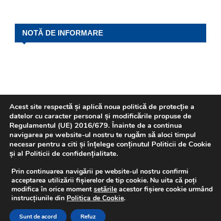
NOTĂ DE INFORMARE
Acest site respectă și aplică noua politică de protecție a
datelor cu caracter personal și modificările propuse de
Regulamentul (UE) 2016/679. Înainte de a continua
navigarea pe website-ul nostru te rugăm să aloci timpul
REVISTA P.L.I.
necesar pentru a citi și înțelege conținutul Politicii de Cookie
și al Politicii de confidențialitate.
Prin continuarea navigării pe website-ul nostru confirmi
acceptarea utilizării fișierelor de tip cookie. Nu uita că poți
modifica în orice moment
setările
acestor fișiere cookie urmând
instrucțiunile din
Politica de Cookie
.
Sunt de acord
Refuz