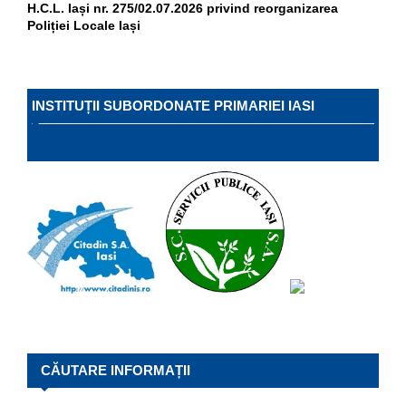
H.C.L. Iași nr. 275/02.07.2026 privind reorganizarea
Poliției Locale Iași
INSTITUȚII SUBORDONATE PRIMARIEI IASI
CĂUTARE INFORMAȚII