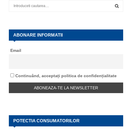
S
e
a
S
r
c
E
h
ABONARE INFORMATII
f
A
o
Email
r
R
:
C
Continuând, acceptați politica de confidențialitate
H
POTECTIA CONSUMATORILOR