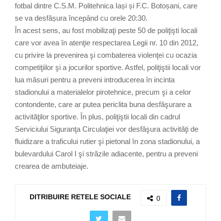
fotbal dintre C.S.M. Politehnica Iași și F.C. Botoșani, care
se va desfășura începând cu orele 20:30.
În acest sens, au fost mobilizaţi peste 50 de poliţişti locali
care vor avea în atenţie respectarea Legii nr. 10 din 2012,
cu privire la prevenirea şi combaterea violenţei cu ocazia
competiţiilor şi a jocurilor sportive. Astfel, poliţiştii locali vor
lua măsuri pentru a preveni introducerea în incinta
stadionului a materialelor pirotehnice, precum şi a celor
contondente, care ar putea periclita buna desfăşurare a
activităţilor sportive. În plus, poliţiştii locali din cadrul
Serviciului Siguranţa Circulaţiei vor desfăşura activităţi de
fluidizare a traficului rutier şi pietonal în zona stadionului, a
bulevardului Carol I şi străzile adiacente, pentru a preveni
crearea de ambuteiaje.
DITRIBUIRE RETELE SOCIALE
0