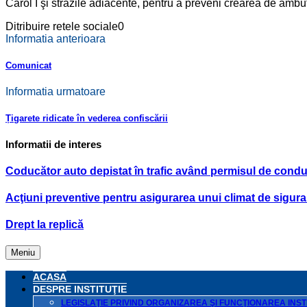
Carol I şi străzile adiacente, pentru a preveni crearea de ambu
Ditribuire retele sociale
0
Informatia anterioara
Comunicat
Informatia urmatoare
Țigarete ridicate în vederea confiscării
Informatii de interes
Coducător auto depistat în trafic având permisul de condu
Acţiuni preventive pentru asigurarea unui climat de sigura
Drept la replică
Meniu
ACASA
DESPRE INSTITUŢIE
LEGISLAŢIE PRIVIND ORGANIZAREA ŞI FUNCŢIONAREA INSTI