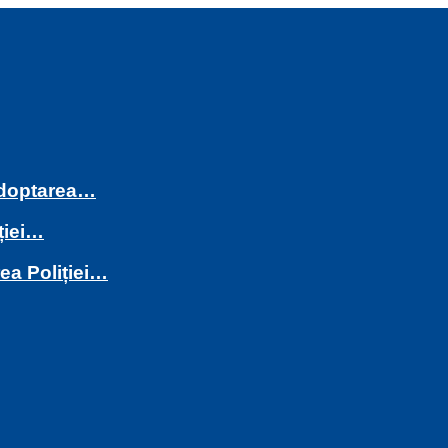
 adoptarea…
ției…
rea Poliției…