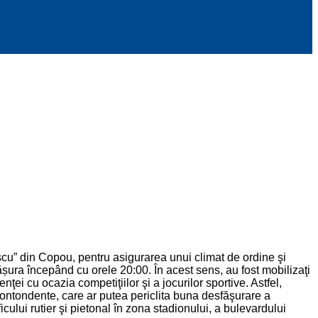
escu” din Copou, pentru asigurarea unui climat de ordine şi
ășura începând cu orele 20:00. În acest sens, au fost mobilizaţi
ţei cu ocazia competiţiilor şi a jocurilor sportive. Astfel,
r contondente, care ar putea periclita buna desfăşurare a
raficului rutier şi pietonal în zona stadionului, a bulevardului