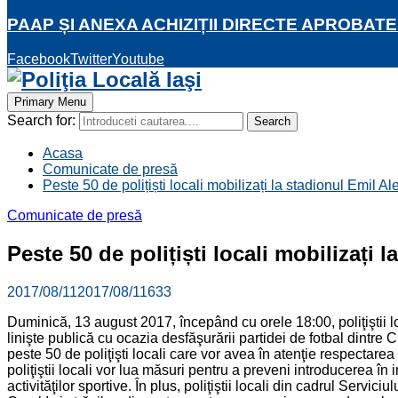
PAAP ȘI ANEXA ACHIZIȚII DIRECTE APROBATE
Facebook
Twitter
Youtube
Primary Menu
Search for:
Search
Acasa
Comunicate de presă
Peste 50 de polițiști locali mobilizați la stadionul Emil 
Comunicate de presă
Peste 50 de polițiști locali mobilizați
2017/08/11
2017/08/11
633
Duminică, 13 august 2017, începând cu orele 18:00, poliţiştii l
linişte publică cu ocazia desfăşurării partidei de fotbal dintre
peste 50 de poliţişti locali care vor avea în atenţie respectarea 
poliţiştii locali vor lua măsuri pentru a preveni introducerea î
activităţilor sportive. În plus, poliţiştii locali din cadrul Servic