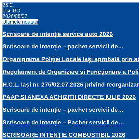
26
C
Iasi, RO
2026/08/07
Ultimele noutatii
Scrisoare de intenție service auto 2026
Scrisoare de intenție – pachet servicii de…
Organigrama Poliției Locale Iași aprobată prin
Regulament de Organizare și Funcționare a Poli
H.C.L. Iași nr. 275/02.07.2026 privind reorganiza
PAAP SI ANEXA ACHIZITII DIRECTE IULIE 2026
Scrisoare de intenție – pachet servicii de…
Scrisoare de intenție – Pachet servicii de…
SCRISOARE INTENȚIE COMBUSTIBIL 2026