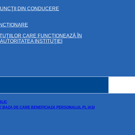
FUNCŢII DIN CONDUCERE
UNCȚIONARE
ITUŢIILOR CARE FUNCŢIONEAZĂ ÎN
UTORITATEA INSTITUŢIEI
BLIC
DE BAZA DE CARE BENEFICIAZA PERSONALUL PL IASI