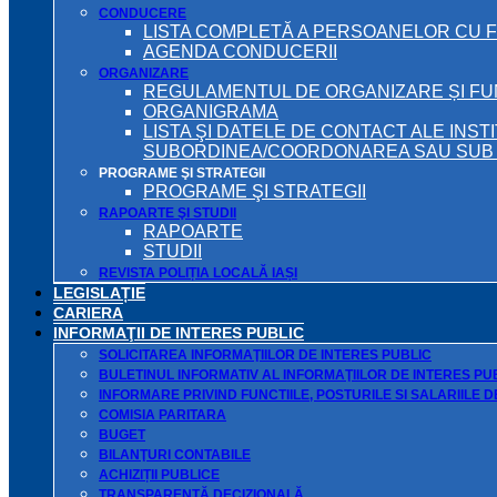
CONDUCERE
LISTA COMPLETĂ A PERSOANELOR CU 
AGENDA CONDUCERII
ORGANIZARE
REGULAMENTUL DE ORGANIZARE ȘI F
ORGANIGRAMA
LISTA ŞI DATELE DE CONTACT ALE INST
SUBORDINEA/COORDONAREA SAU SUB A
PROGRAME ŞI STRATEGII
PROGRAME ŞI STRATEGII
RAPOARTE ŞI STUDII
RAPOARTE
STUDII
REVISTA POLIȚIA LOCALĂ IAȘI
LEGISLAȚIE
CARIERA
INFORMAŢII DE INTERES PUBLIC
SOLICITAREA INFORMAŢIILOR DE INTERES PUBLIC
BULETINUL INFORMATIV AL INFORMAŢIILOR DE INTERES PU
INFORMARE PRIVIND FUNCTIILE, POSTURILE SI SALARIILE 
COMISIA PARITARA
BUGET
BILANŢURI CONTABILE
ACHIZIȚII PUBLICE
TRANSPARENȚĂ DECIZIONALĂ