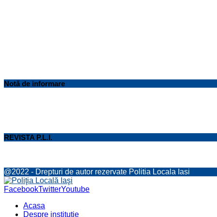
Notă de informare
REVISTA P.L.I.
@2022 - Drepturi de autor rezervate Politia Locala Iasi
Facebook
Twitter
Youtube
Acasa
Despre instituţie