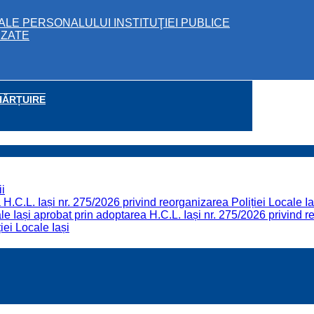
ALE PERSONALULUI INSTITUŢIEI PUBLICE
IZATE
HĂRȚUIRE
i
H.C.L. Iași nr. 275/2026 privind reorganizarea Poliției Locale Ia
 Iași aprobat prin adoptarea H.C.L. Iași nr. 275/2026 privind re
iei Locale Iași