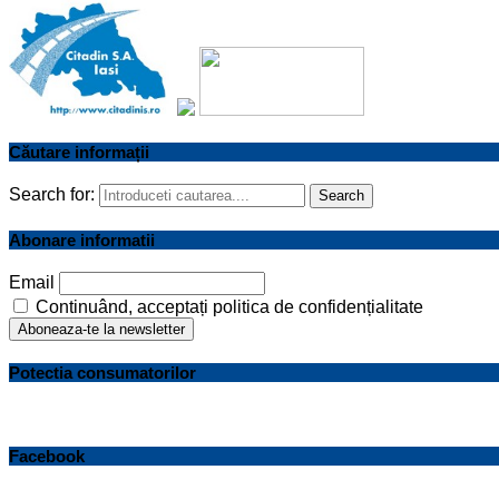
Căutare informații
Search for:
Search
Abonare informatii
Email
Continuând, acceptați politica de confidențialitate
Potectia consumatorilor
Facebook