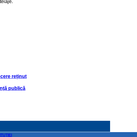
teiaje.
cere reținut
nţă publică
TUŢIEI