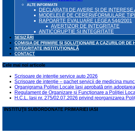
ALTE INFORMATII
DECLARAŢII DE AVERE ŞI DE INTERESE 
MODELELE DE CERERI/FORMULARE TIP
RAPOARTE EVALUARE LEGEA 544/2001
AVERTIZOR DE INTEGRITATE
ANTICORUPȚIE ȘI INTEGRITATE
SESIZĂRI
COMISIA DE PRIMIRE ȘI SOLUȚIONARE A CAZURILOR DE 
INTEGRITATE INSTITUȚIONALĂ
CONTACT
Cele mai noi articole
Scrisoare de intenție service auto 2026
Scrisoare de intenție – pachet servicii de medicina munci
Organigrama Poliției Locale Iași aprobată prin adoptarea 
Regulament de Organizare și Funcționare a Poliției Locale
H.C.L. Iași nr. 275/02.07.2026 privind reorganizarea Poliț
INSTITUȚII SUBORDONATE PRIMARIEI IASI