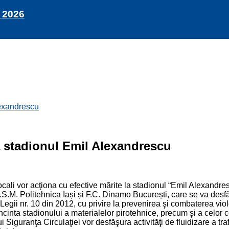
 2026
Alexandrescu
 la stadionul Emil Alexandrescu
ocali vor acţiona cu efective mărite la stadionul “Emil Alexandr
 C.S.M. Politehnica Iași și F.C. Dinamo București, care se va desf
Legii nr. 10 din 2012, cu privire la prevenirea şi combaterea violen
n incinta stadionului a materialelor pirotehnice, precum şi a celo
iului Siguranţa Circulaţiei vor desfăşura activităţi de fluidizare a t