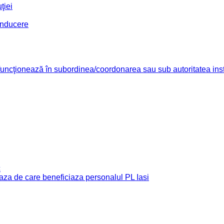
ţiei
conducere
re funcţionează în subordinea/coordonarea sau sub autoritatea insti
c
e baza de care beneficiaza personalul PL Iasi