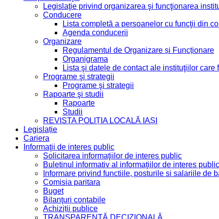
Legislaţie privind organizarea şi funcţionarea institu
Conducere
Lista completă a persoanelor cu funcţii din 
Agenda conducerii
Organizare
Regulamentul de Organizare și Funcționare
Organigrama
Lista şi datele de contact ale instituţiilor ca
Programe şi strategii
Programe şi strategii
Rapoarte şi studii
Rapoarte
Studii
REVISTA POLIȚIA LOCALĂ IAȘI
Legislație
Cariera
Informaţii de interes public
Solicitarea informaţiilor de interes public
Buletinul informativ al informaţiilor de interes publi
Informare privind functiile, posturile si salariile d
Comisia paritara
Buget
Bilanţuri contabile
Achiziții publice
TRANSPARENȚĂ DECIZIONALĂ