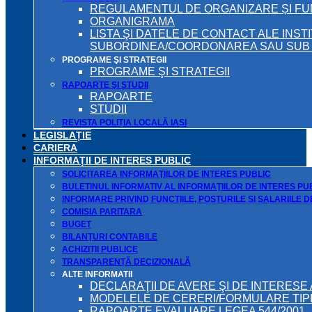
REGULAMENTUL DE ORGANIZARE ȘI F
ORGANIGRAMA
LISTA ŞI DATELE DE CONTACT ALE INST
SUBORDINEA/COORDONAREA SAU SUB A
PROGRAME ŞI STRATEGII
PROGRAME ŞI STRATEGII
RAPOARTE ŞI STUDII
RAPOARTE
STUDII
REVISTA POLIȚIA LOCALĂ IAȘI
LEGISLAȚIE
CARIERA
INFORMAŢII DE INTERES PUBLIC
SOLICITAREA INFORMAŢIILOR DE INTERES PUBLIC
BULETINUL INFORMATIV AL INFORMAŢIILOR DE INTERES PU
INFORMARE PRIVIND FUNCTIILE, POSTURILE SI SALARIILE 
COMISIA PARITARA
BUGET
BILANŢURI CONTABILE
ACHIZIȚII PUBLICE
TRANSPARENȚĂ DECIZIONALĂ
ALTE INFORMATII
DECLARAŢII DE AVERE ŞI DE INTERESE 
MODELELE DE CERERI/FORMULARE TIP
RAPOARTE EVALUARE LEGEA 544/2001