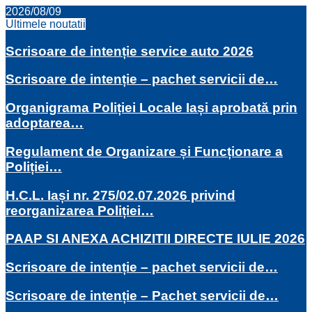
2026/08/09
Ultimele noutatii
Scrisoare de intenție service auto 2026
Scrisoare de intenție – pachet servicii de…
Organigrama Poliției Locale Iași aprobată prin
adoptarea…
Regulament de Organizare și Funcționare a
Poliției…
H.C.L. Iași nr. 275/02.07.2026 privind
reorganizarea Poliției…
PAAP SI ANEXA ACHIZITII DIRECTE IULIE 2026
Scrisoare de intenție – pachet servicii de…
Scrisoare de intenție – Pachet servicii de…