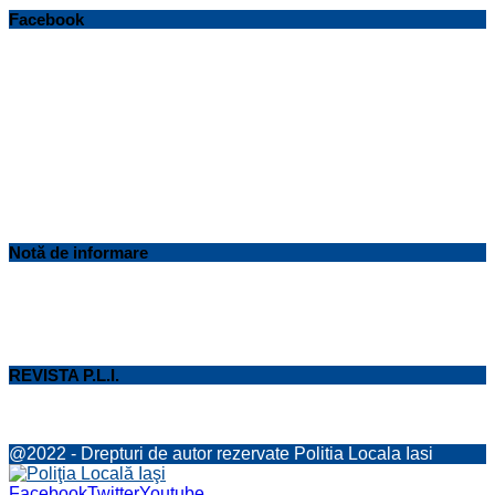
Facebook
Notă de informare
REVISTA P.L.I.
@2022 - Drepturi de autor rezervate Politia Locala Iasi
Facebook
Twitter
Youtube