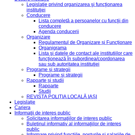
Legislaţie privind organizarea şi funcţionarea
instituţiei
Conducere
Lista completă a persoanelor cu funcţii din
conducere
Agenda conducerii
Organizare
Regulamentul de Organizare și Funcționare
Organigrama
Lista şi datele de contact ale instituţiilor care
funcţionează în subordinea/coordonarea
sau sub autoritatea instituţiei
Programe şi strategii
Programe şi strategii
Rapoarte şi studii
Rapoarte
Studii
REVISTA POLIȚIA LOCALĂ IAȘI
Legislație
Cariera
Informaţii de interes public
Solicitarea informaţiilor de interes public
Buletinul informativ al informaţiilor de interes
public
Informare privind functiile, posturile si salariile de