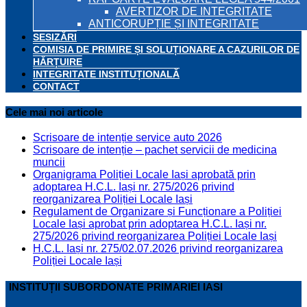
AVERTIZOR DE INTEGRITATE
ANTICORUPȚIE ȘI INTEGRITATE
SESIZĂRI
COMISIA DE PRIMIRE ȘI SOLUȚIONARE A CAZURILOR DE
HĂRȚUIRE
INTEGRITATE INSTITUȚIONALĂ
CONTACT
Cele mai noi articole
Scrisoare de intenție service auto 2026
Scrisoare de intenție – pachet servicii de medicina
muncii
Organigrama Poliției Locale Iași aprobată prin
adoptarea H.C.L. Iași nr. 275/2026 privind
reorganizarea Poliției Locale Iași
Regulament de Organizare și Funcționare a Poliției
Locale Iași aprobat prin adoptarea H.C.L. Iași nr.
275/2026 privind reorganizarea Poliției Locale Iași
H.C.L. Iași nr. 275/02.07.2026 privind reorganizarea
Poliției Locale Iași
INSTITUȚII SUBORDONATE PRIMARIEI IASI