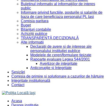
Buletinul informativ al informaţiilor de interes
public
Informare privind functiile, posturile si salariile de
baza de care beneficiaza personalul PL Iasi
Comisia paritara
Buget
Bilanţuri contabile
Achiziții publice
TRANSPARENȚĂ DECIZIONALĂ
Alte informatii
Declaraţii de avere şi de interese ale
personalului instituţiei publice
Modelele de cereri/formulare tipizate
Rapoarte evaluare Legea 544/2001
Avertizor de integritate
Anticorupție și Integritate
Sesizări
Comisia de primire și soluționare a cazurilor de hărțuire
Integritate instituțională
Contact
Acasa
Despre instituţie