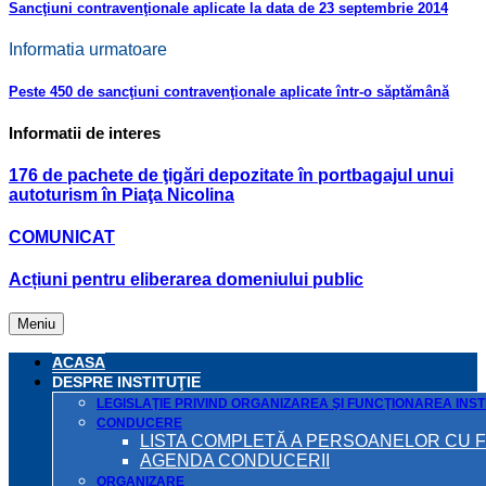
Sancţiuni contravenţionale aplicate la data de 23 septembrie 2014
Informatia urmatoare
Peste 450 de sancţiuni contravenţionale aplicate într-o săptămână
Informatii de interes
176 de pachete de ţigări depozitate în portbagajul unui
autoturism în Piaţa Nicolina
COMUNICAT
Acțiuni pentru eliberarea domeniului public
Meniu
ACASA
DESPRE INSTITUŢIE
LEGISLAŢIE PRIVIND ORGANIZAREA ŞI FUNCŢIONAREA INSTI
CONDUCERE
LISTA COMPLETĂ A PERSOANELOR CU 
AGENDA CONDUCERII
ORGANIZARE