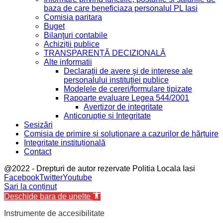
baza de care beneficiaza personalul PL Iasi
Comisia paritara
Buget
Bilanţuri contabile
Achiziții publice
TRANSPARENȚĂ DECIZIONALĂ
Alte informatii
Declaraţii de avere şi de interese ale
personalului instituţiei publice
Modelele de cereri/formulare tipizate
Rapoarte evaluare Legea 544/2001
Avertizor de integritate
Anticorupție și Integritate
Sesizări
Comisia de primire și soluționare a cazurilor de hărțuire
Integritate instituțională
Contact
@2022 - Drepturi de autor rezervate Politia Locala Iasi
Facebook
Twitter
Youtube
Sari la conținut
Deschide bara de unelte
Instrumente de accesibilitate