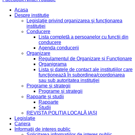
Acasa
Despre instituţie
Legislaţie privind organizarea şi funcţionarea
instituţiei
Conducere
Lista completă a persoanelor cu funcţii din
conducere
Agenda conducerii
Organizare
Regulamentul de Organizare și Funcționare
Organigrama
Lista şi datele de contact ale instituţiilor care
funcţionează în subordinea/coordonarea
sau sub autoritatea instituţiei
Programe şi strategii
Programe şi strategii
Rapoarte şi studii
Rapoarte
Studii
REVISTA POLIȚIA LOCALĂ IAȘI
Legislație
Cariera
Informaţii de interes public
Solicitarea informaţiilor de interes public