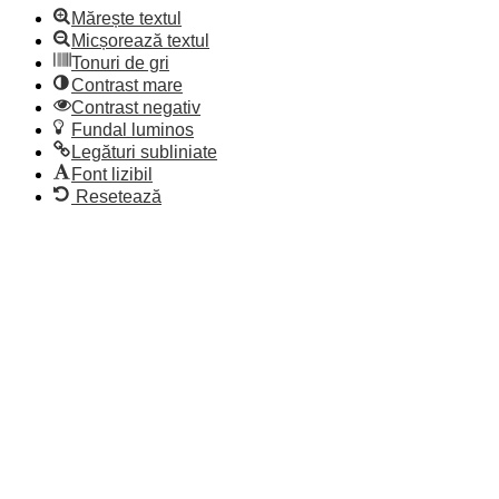
Mărește textul
Micșorează textul
Tonuri de gri
Contrast mare
Contrast negativ
Fundal luminos
Legături subliniate
Font lizibil
Resetează