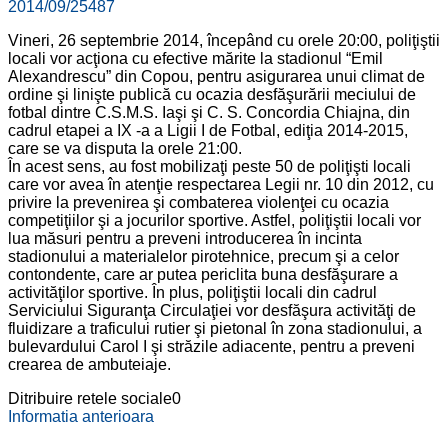
2014/09/25
487
Vineri, 26 septembrie 2014, începând cu orele 20:00, poliţiştii
locali vor acţiona cu efective mărite la stadionul “Emil
Alexandrescu” din Copou, pentru asigurarea unui climat de
ordine şi linişte publică cu ocazia desfăşurării meciului de
fotbal dintre C.S.M.S. Iaşi şi C. S. Concordia Chiajna, din
cadrul etapei a IX -a a Ligii I de Fotbal, ediţia 2014-2015,
care se va disputa la orele 21:00.
În acest sens, au fost mobilizaţi peste 50 de poliţişti locali
care vor avea în atenţie respectarea Legii nr. 10 din 2012, cu
privire la prevenirea şi combaterea violenţei cu ocazia
competiţiilor şi a jocurilor sportive. Astfel, poliţiştii locali vor
lua măsuri pentru a preveni introducerea în incinta
stadionului a materialelor pirotehnice, precum şi a celor
contondente, care ar putea periclita buna desfăşurare a
activităţilor sportive. În plus, poliţiştii locali din cadrul
Serviciului Siguranţa Circulaţiei vor desfăşura activităţi de
fluidizare a traficului rutier şi pietonal în zona stadionului, a
bulevardului Carol I şi străzile adiacente, pentru a preveni
crearea de ambuteiaje.
Ditribuire retele sociale
0
Informatia anterioara