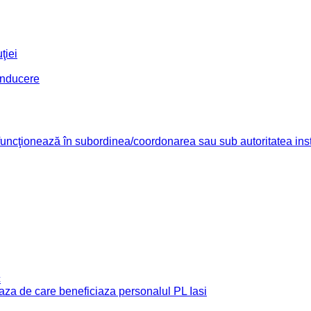
ţiei
conducere
re funcţionează în subordinea/coordonarea sau sub autoritatea insti
c
e baza de care beneficiaza personalul PL Iasi