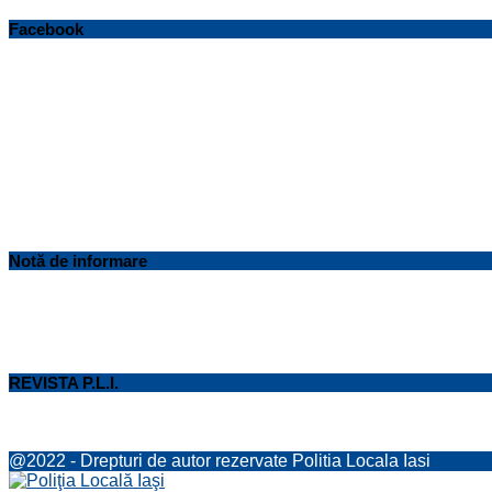
Facebook
Notă de informare
REVISTA P.L.I.
@2022 - Drepturi de autor rezervate Politia Locala Iasi