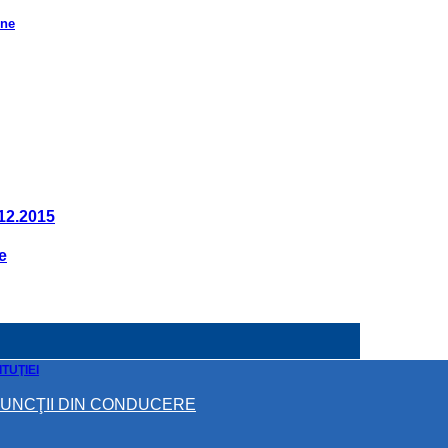
rne
.12.2015
e
TUŢIEI
FUNCŢII DIN CONDUCERE