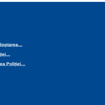
 adoptarea…
ției…
rea Poliției…