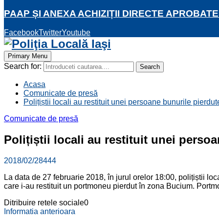
PAAP ȘI ANEXA ACHIZIȚII DIRECTE APROBATE
Facebook
Twitter
Youtube
Primary Menu
Search for:
Search
Acasa
Comunicate de presă
Polițiștii locali au restituit unei persoane bunurile pierdut
Comunicate de presă
Polițiștii locali au restituit unei pers
2018/02/28
444
La data de 27 februarie 2018, în jurul orelor 18:00, polițiștii lo
care i-au restituit un portmoneu pierdut în zona Bucium. Port
Ditribuire retele sociale
0
Informatia anterioara