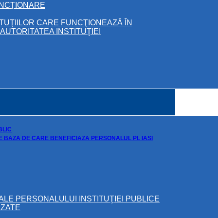
UNCȚIONARE
ITUŢIILOR CARE FUNCŢIONEAZĂ ÎN
UTORITATEA INSTITUŢIEI
BLIC
DE BAZA DE CARE BENEFICIAZA PERSONALUL PL IASI
ALE PERSONALULUI INSTITUŢIEI PUBLICE
IZATE