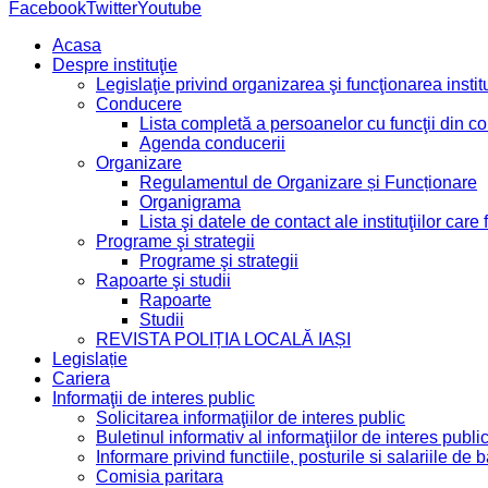
Facebook
Twitter
Youtube
Acasa
Despre instituţie
Legislaţie privind organizarea şi funcţionarea institu
Conducere
Lista completă a persoanelor cu funcţii din 
Agenda conducerii
Organizare
Regulamentul de Organizare și Funcționare
Organigrama
Lista şi datele de contact ale instituţiilor ca
Programe şi strategii
Programe şi strategii
Rapoarte şi studii
Rapoarte
Studii
REVISTA POLIȚIA LOCALĂ IAȘI
Legislație
Cariera
Informaţii de interes public
Solicitarea informaţiilor de interes public
Buletinul informativ al informaţiilor de interes publi
Informare privind functiile, posturile si salariile d
Comisia paritara