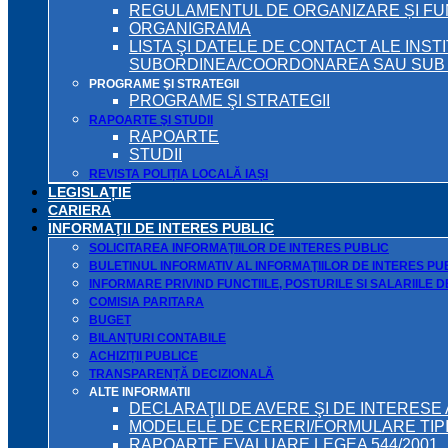
REGULAMENTUL DE ORGANIZARE ȘI F
ORGANIGRAMA
LISTA ŞI DATELE DE CONTACT ALE INST
SUBORDINEA/COORDONAREA SAU SUB A
PROGRAME ŞI STRATEGII
PROGRAME ŞI STRATEGII
RAPOARTE ŞI STUDII
RAPOARTE
STUDII
REVISTA POLIȚIA LOCALĂ IAȘI
LEGISLAȚIE
CARIERA
INFORMAŢII DE INTERES PUBLIC
SOLICITAREA INFORMAŢIILOR DE INTERES PUBLIC
BULETINUL INFORMATIV AL INFORMAŢIILOR DE INTERES PU
INFORMARE PRIVIND FUNCTIILE, POSTURILE SI SALARIILE 
COMISIA PARITARA
BUGET
BILANŢURI CONTABILE
ACHIZIȚII PUBLICE
TRANSPARENȚĂ DECIZIONALĂ
ALTE INFORMATII
DECLARAŢII DE AVERE ŞI DE INTERESE 
MODELELE DE CERERI/FORMULARE TIP
RAPOARTE EVALUARE LEGEA 544/2001