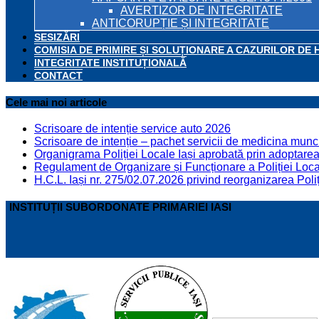
AVERTIZOR DE INTEGRITATE
ANTICORUPȚIE ȘI INTEGRITATE
SESIZĂRI
COMISIA DE PRIMIRE ȘI SOLUȚIONARE A CAZURILOR DE 
INTEGRITATE INSTITUȚIONALĂ
CONTACT
Cele mai noi articole
Scrisoare de intenție service auto 2026
Scrisoare de intenție – pachet servicii de medicina munci
Organigrama Poliției Locale Iași aprobată prin adoptarea 
Regulament de Organizare și Funcționare a Poliției Locale
H.C.L. Iași nr. 275/02.07.2026 privind reorganizarea Poliț
INSTITUȚII SUBORDONATE PRIMARIEI IASI