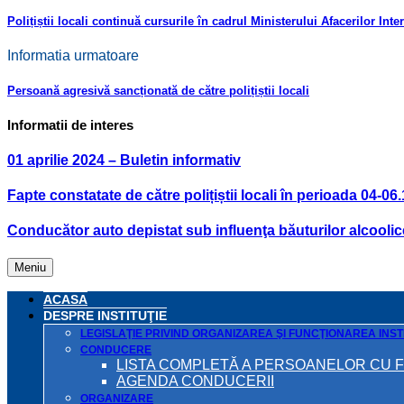
Polițiștii locali continuă cursurile în cadrul Ministerului Afacerilor Inte
Informatia urmatoare
Persoană agresivă sancționată de către polițiștii locali
Informatii de interes
01 aprilie 2024 – Buletin informativ
Fapte constatate de către polițiștii locali în perioada 04-06
Conducător auto depistat sub influenţa băuturilor alcoolic
Meniu
ACASA
DESPRE INSTITUŢIE
LEGISLAŢIE PRIVIND ORGANIZAREA ŞI FUNCŢIONAREA INSTI
CONDUCERE
LISTA COMPLETĂ A PERSOANELOR CU 
AGENDA CONDUCERII
ORGANIZARE