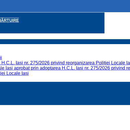
HĂRȚUIRE
i
H.C.L. Iași nr. 275/2026 privind reorganizarea Poliției Locale Ia
 Iași aprobat prin adoptarea H.C.L. Iași nr. 275/2026 privind re
iei Locale Iași