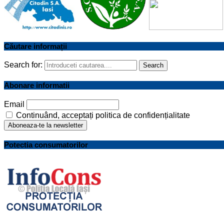
Căutare informații
Search for:
Search
Abonare informatii
Email
Continuând, acceptați politica de confidențialitate
Potectia consumatorilor