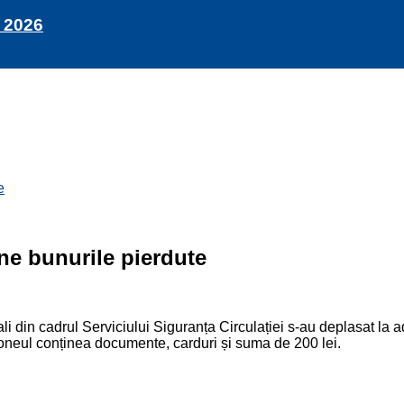
 2026
e
oane bunurile pierdute
cali din cadrul Serviciului Siguranța Circulației s-au deplasat la 
moneul conținea documente, carduri și suma de 200 lei.