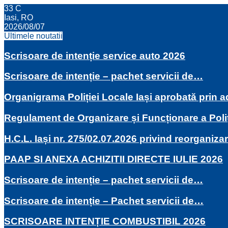
33
C
Iasi, RO
2026/08/07
Ultimele noutatii
Scrisoare de intenție service auto 2026
Scrisoare de intenție – pachet servicii de…
Organigrama Poliției Locale Iași aprobată prin
Regulament de Organizare și Funcționare a Poli
H.C.L. Iași nr. 275/02.07.2026 privind reorganiza
PAAP SI ANEXA ACHIZITII DIRECTE IULIE 2026
Scrisoare de intenție – pachet servicii de…
Scrisoare de intenție – Pachet servicii de…
SCRISOARE INTENȚIE COMBUSTIBIL 2026