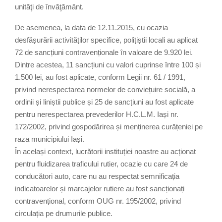
unităţi de învăţământ.
De asemenea, la data de 12.11.2015, cu ocazia
desfășurării activităților specifice, polițiștii locali au aplicat
72 de sancțiuni contravenționale în valoare de 9.920 lei.
Dintre acestea, 11 sancțiuni cu valori cuprinse între 100 și
1.500 lei, au fost aplicate, conform Legii nr. 61 / 1991,
privind nerespectarea normelor de conviețuire socială, a
ordinii și liniștii publice și 25 de sancțiuni au fost aplicate
pentru nerespectarea prevederilor H.C.L.M. Iași nr.
172/2002, privind gospodărirea și menținerea curățeniei pe
raza municipiului Iași.
În același context, lucrătorii instituției noastre au acționat
pentru fluidizarea traficului rutier, ocazie cu care 24 de
conducători auto, care nu au respectat semnificația
indicatoarelor și marcajelor rutiere au fost sancționați
contravențional, conform OUG nr. 195/2002, privind
circulația pe drumurile publice.