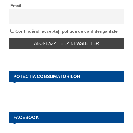
o
Email
r
R
:
C
Continuând, acceptați politica de confidențialitate
H
POTECTIA CONSUMATORILOR
FACEBOOK