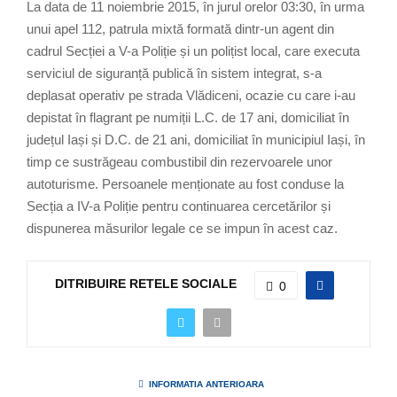
La data de 11 noiembrie 2015, în jurul orelor 03:30, în urma
unui apel 112, patrula mixtă formată dintr-un agent din
cadrul Secției a V-a Poliție și un polițist local, care executa
serviciul de siguranță publică în sistem integrat, s-a
deplasat operativ pe strada Vlădiceni, ocazie cu care i-au
depistat în flagrant pe numiții L.C. de 17 ani, domiciliat în
județul Iași și D.C. de 21 ani, domiciliat în municipiul Iași, în
timp ce sustrăgeau combustibil din rezervoarele unor
autoturisme. Persoanele menționate au fost conduse la
Secția a IV-a Poliție pentru continuarea cercetărilor și
dispunerea măsurilor legale ce se impun în acest caz.
DITRIBUIRE RETELE SOCIALE
0
INFORMATIA ANTERIOARA