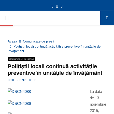
Facebook
Twitter
Youtube
Deschide bara de unelte
PRIMARY
MENU
Acasa
Comunicate de presă
Polițiștii locali continuă activitățile preventive în unitățile de
învățământ
Comunicate de presă
Polițiștii locali continuă activitățile
preventive în unitățile de învățământ
2015/11/13
511
La data
de 13
noiembrie
2015,