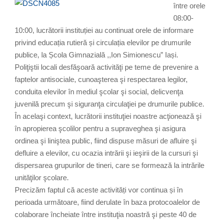
între orele
08:00-
10:00, lucrătorii instituției au continuat orele de informare
privind educația rutieră și circulația elevilor pe drumurile
publice, la Școla Gimnazială ,,Ion Simionescu” Iași.
Poliţiştii locali desfăşoară activităţi pe teme de prevenire a
faptelor antisociale, cunoaşterea şi respectarea legilor,
conduita elevilor în mediul şcolar şi social, delicvenţa
juvenilă precum şi siguranţa circulaţiei pe drumurile publice.
În acelaşi context, lucrătorii instituţiei noastre acţionează şi
în apropierea şcolilor pentru a supraveghea şi asigura
ordinea şi liniştea public, fiind dispuse măsuri de afluire şi
defluire a elevilor, cu ocazia intrării şi ieşirii de la cursuri şi
dispersarea grupurilor de tineri, care se formează la intrările
unităţilor şcolare.
Precizăm faptul că aceste activități vor continua și în
perioada următoare, fiind derulate în baza protocoalelor de
colaborare încheiate între instituţia noastră şi peste 40 de