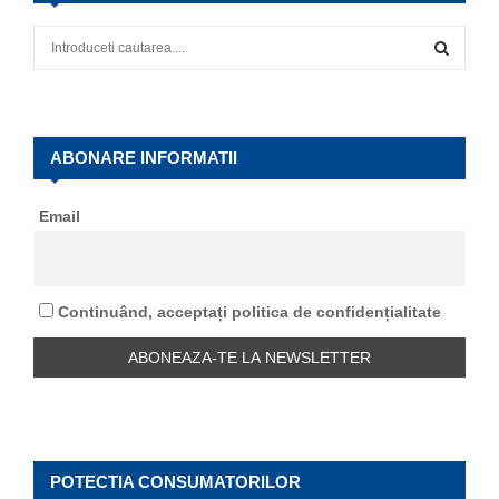
S
e
a
S
r
c
E
h
ABONARE INFORMATII
f
A
o
Email
r
R
:
C
Continuând, acceptați politica de confidențialitate
H
POTECTIA CONSUMATORILOR