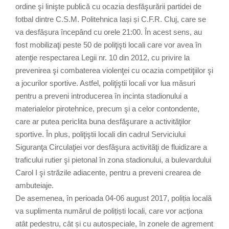
ordine şi linişte publică cu ocazia desfăşurării partidei de
fotbal dintre C.S.M. Politehnica Iași și C.F.R. Cluj, care se
va desfășura începând cu orele 21:00. În acest sens, au
fost mobilizaţi peste 50 de poliţişti locali care vor avea în
atenţie respectarea Legii nr. 10 din 2012, cu privire la
prevenirea şi combaterea violenţei cu ocazia competiţiilor şi
a jocurilor sportive. Astfel, poliţiştii locali vor lua măsuri
pentru a preveni introducerea în incinta stadionului a
materialelor pirotehnice, precum şi a celor contondente,
care ar putea periclita buna desfăşurare a activităţilor
sportive. În plus, poliţiştii locali din cadrul Serviciului
Siguranţa Circulaţiei vor desfăşura activităţi de fluidizare a
traficului rutier şi pietonal în zona stadionului, a bulevardului
Carol I şi străzile adiacente, pentru a preveni crearea de
ambuteiaje.
De asemenea, în perioada 04-06 august 2017, poliția locală
va suplimenta numărul de polițiști locali, care vor acționa
atât pedestru, cât și cu autospeciale, în zonele de agrement