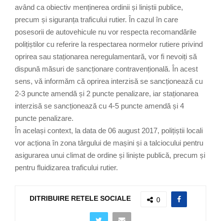
având ca obiectiv menținerea ordinii și liniștii publice,
precum și siguranța traficului rutier. În cazul în care
posesorii de autovehicule nu vor respecta recomandările
polițiștilor cu referire la respectarea normelor rutiere privind
oprirea sau staționarea neregulamentară, vor fi nevoiți să
dispună măsuri de sancționare contravențională. În acest
sens, vă informăm că oprirea interzisă se sancționează cu
2-3 puncte amendă și 2 puncte penalizare, iar staționarea
interzisă se sancționează cu 4-5 puncte amendă și 4
puncte penalizare.
În același context, la data de 06 august 2017, polițiștii locali
vor acționa în zona târgului de mașini și a talciocului pentru
asigurarea unui climat de ordine și liniște publică, precum și
pentru fluidizarea traficului rutier.
DITRIBUIRE RETELE SOCIALE
0