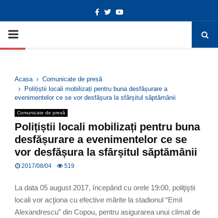
Facebook
Twitter
Youtube
Deschide bara de unelte
PRIMARY
MENU
Acasa
Comunicate de presă
Polițiștii locali mobilizați pentru buna desfășurare a
evenimentelor ce se vor desfășura la sfârșitul săptămânii
Comunicate de presă
Polițiștii locali mobilizați pentru buna
desfășurare a evenimentelor ce se
vor desfășura la sfârșitul săptămânii
2017/08/04
519
La data 05 august 2017, începând cu orele 19:00, poliţiştii
locali vor acţiona cu efective mărite la stadionul “Emil
Alexandrescu” din Copou, pentru asigurarea unui climat de