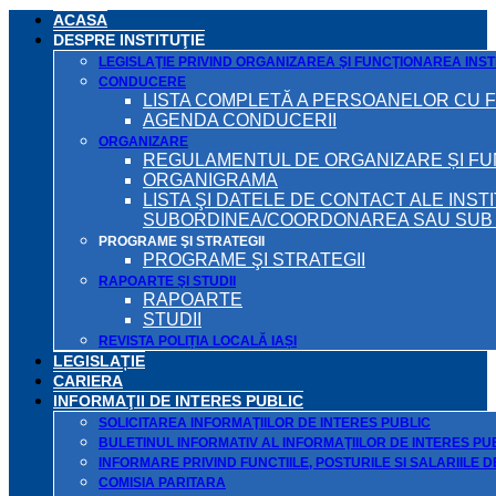
ACASA
DESPRE INSTITUŢIE
LEGISLAŢIE PRIVIND ORGANIZAREA ŞI FUNCŢIONAREA INSTI
CONDUCERE
LISTA COMPLETĂ A PERSOANELOR CU 
AGENDA CONDUCERII
ORGANIZARE
REGULAMENTUL DE ORGANIZARE ȘI F
ORGANIGRAMA
LISTA ŞI DATELE DE CONTACT ALE INST
SUBORDINEA/COORDONAREA SAU SUB A
PROGRAME ŞI STRATEGII
PROGRAME ŞI STRATEGII
RAPOARTE ŞI STUDII
RAPOARTE
STUDII
REVISTA POLIȚIA LOCALĂ IAȘI
LEGISLAȚIE
CARIERA
INFORMAŢII DE INTERES PUBLIC
SOLICITAREA INFORMAŢIILOR DE INTERES PUBLIC
BULETINUL INFORMATIV AL INFORMAŢIILOR DE INTERES PU
INFORMARE PRIVIND FUNCTIILE, POSTURILE SI SALARIILE 
COMISIA PARITARA