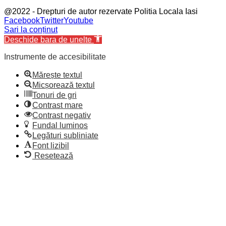
@2022 - Drepturi de autor rezervate Politia Locala Iasi
Facebook
Twitter
Youtube
Sari la conținut
Deschide bara de unelte
Instrumente de accesibilitate
Mărește textul
Micșorează textul
Tonuri de gri
Contrast mare
Contrast negativ
Fundal luminos
Legături subliniate
Font lizibil
Resetează