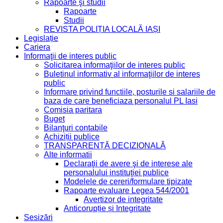
Rapoarte şi studii
Rapoarte
Studii
REVISTA POLIȚIA LOCALĂ IAȘI
Legislație
Cariera
Informaţii de interes public
Solicitarea informaţiilor de interes public
Buletinul informativ al informaţiilor de interes
public
Informare privind functiile, posturile si salariile de
baza de care beneficiaza personalul PL Iasi
Comisia paritara
Buget
Bilanţuri contabile
Achiziții publice
TRANSPARENȚĂ DECIZIONALĂ
Alte informatii
Declaraţii de avere şi de interese ale
personalului instituţiei publice
Modelele de cereri/formulare tipizate
Rapoarte evaluare Legea 544/2001
Avertizor de integritate
Anticorupție și Integritate
Sesizări