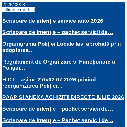
2026/08/08
Ultimele noutatii
Scrisoare de intenție service auto 2026
Scrisoare de intenție – pachet servicii de…
Organigrama Poliției Locale Iași aprobată prin
adoptarea…
Regulament de Organizare și Funcționare a
Poliției…
H.C.L. Iași nr. 275/02.07.2026 privind
reorganizarea Poliției…
PAAP SI ANEXA ACHIZITII DIRECTE IULIE 2026
Scrisoare de intenție – pachet servicii de…
Scrisoare de intenție – Pachet servicii de…