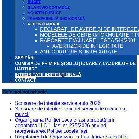
BUGET
BILANŢURI CONTABILE
ACHIZIȚII PUBLICE
TRANSPARENȚĂ DECIZIONALĂ
ALTE INFORMATII
DECLARAŢII DE AVERE ŞI DE INTERESE 
MODELELE DE CERERI/FORMULARE TIP
RAPOARTE EVALUARE LEGEA 544/2001
AVERTIZOR DE INTEGRITATE
ANTICORUPȚIE ȘI INTEGRITATE
SESIZĂRI
COMISIA DE PRIMIRE ȘI SOLUȚIONARE A CAZURILOR DE
HĂRȚUIRE
INTEGRITATE INSTITUȚIONALĂ
CONTACT
Cele mai noi articole
Scrisoare de intenție service auto 2026
Scrisoare de intenție – pachet servicii de medicina
muncii
Organigrama Poliției Locale Iași aprobată prin
adoptarea H.C.L. Iași nr. 275/2026 privind
reorganizarea Poliției Locale Iași
Regulament de Organizare și Funcționare a Poliției