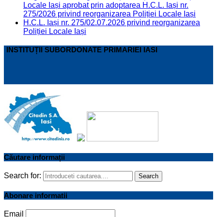
Locale Iași aprobat prin adoptarea H.C.L. Iași nr.
275/2026 privind reorganizarea Poliției Locale Iași
H.C.L. Iași nr. 275/02.07.2026 privind reorganizarea
Poliției Locale Iași
INSTITUȚII SUBORDONATE PRIMARIEI IASI
Căutare informații
Search for:
Search
Abonare informatii
Email