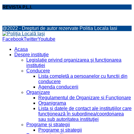
REVISTA P.L.I.
@2022 - Drepturi de autor rezervate Politia Locala Iasi
Facebook
Twitter
Youtube
Acasa
Despre instituţie
Legislaţie privind organizarea şi funcţionarea
instituţiei
Conducere
Lista completă a persoanelor cu funcţii din
conducere
Agenda conducerii
Organizare
Regulamentul de Organizare și Funcționare
Organigrama
Lista şi datele de contact ale instituţiilor care
funcţionează în subordinea/coordonarea
sau sub autoritatea instituţiei
Programe şi strategii
Programe şi strategii