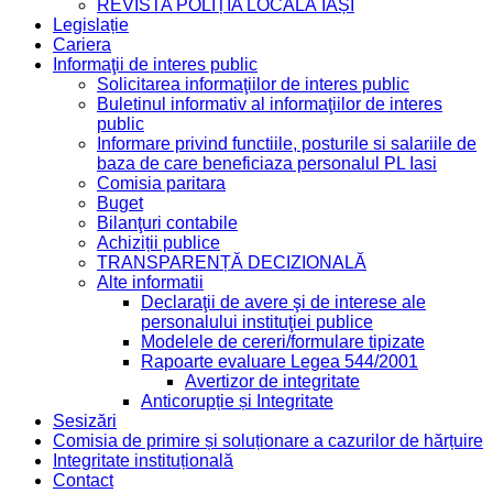
REVISTA POLIȚIA LOCALĂ IAȘI
Legislație
Cariera
Informaţii de interes public
Solicitarea informaţiilor de interes public
Buletinul informativ al informaţiilor de interes
public
Informare privind functiile, posturile si salariile de
baza de care beneficiaza personalul PL Iasi
Comisia paritara
Buget
Bilanţuri contabile
Achiziții publice
TRANSPARENȚĂ DECIZIONALĂ
Alte informatii
Declaraţii de avere şi de interese ale
personalului instituţiei publice
Modelele de cereri/formulare tipizate
Rapoarte evaluare Legea 544/2001
Avertizor de integritate
Anticorupție și Integritate
Sesizări
Comisia de primire și soluționare a cazurilor de hărțuire
Integritate instituțională
Contact