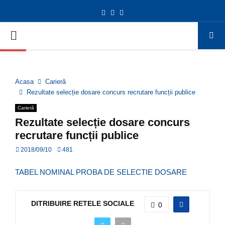
Facebook
Twitter
Youtube
Deschide bara de unelte
PRIMARY
MENU
Acasa
Carieră
Rezultate selecție dosare concurs recrutare funcții publice
Carieră
Rezultate selecție dosare concurs
recrutare funcții publice
2018/09/10
481
TABEL NOMINAL PROBA DE SELECTIE DOSARE
DITRIBUIRE RETELE SOCIALE
0