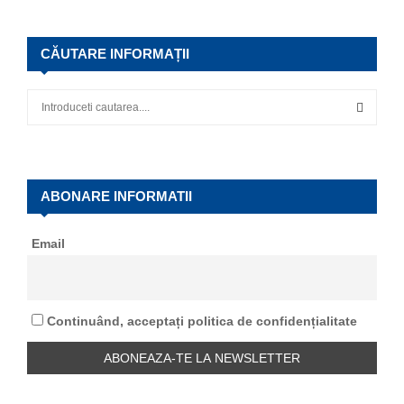
CĂUTARE INFORMAȚII
S
e
a
S
r
c
E
h
ABONARE INFORMATII
f
A
o
Email
r
R
:
C
Continuând, acceptați politica de confidențialitate
H