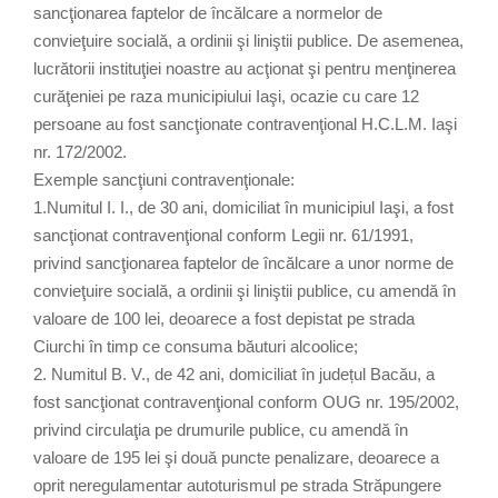
sancţionarea faptelor de încălcare a normelor de
convieţuire socială, a ordinii şi liniştii publice. De asemenea,
lucrătorii instituţiei noastre au acţionat şi pentru menţinerea
curăţeniei pe raza municipiului Iaşi, ocazie cu care 12
persoane au fost sancţionate contravenţional H.C.L.M. Iaşi
nr. 172/2002.
Exemple sancţiuni contravenţionale:
1.Numitul I. I., de 30 ani, domiciliat în municipiul Iaşi, a fost
sancţionat contravenţional conform Legii nr. 61/1991,
privind sancţionarea faptelor de încălcare a unor norme de
convieţuire socială, a ordinii şi liniştii publice, cu amendă în
valoare de 100 lei, deoarece a fost depistat pe strada
Ciurchi în timp ce consuma băuturi alcoolice;
2. Numitul B. V., de 42 ani, domiciliat în județul Bacău, a
fost sancţionat contravenţional conform OUG nr. 195/2002,
privind circulaţia pe drumurile publice, cu amendă în
valoare de 195 lei şi două puncte penalizare, deoarece a
oprit neregulamentar autoturismul pe strada Străpungere