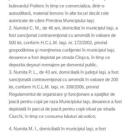
bulevardul Poitiers în timp ce comercializa, dintr-o
autoutilitară, material lemons în alte locuri decât cele
autorizate de către Primăria Municipiului Iaşi;
2. Numitul C. M., de 46 ani, domiciliat în municipiul Iaşi, a
fost sancţionat contravenţional cu amendă în valoare de
500 lei, conform H.C.L.M. Iaşi, nr. 172/2002, privind
gospodărirea şi menţinerea curăţeniei în municipiul Iaşi,
deoarece a fost depistat pe strada Cloşca, în timp ce
depozita deşeuri menajere pe domeniul public.
3. Numita P. L., de 43 ani, domiciliată în judeţul Iaşi, a fost
sancţionată contravenţional cu amendă în valoare de 200
lei, conform H.C.L.M. Iaşi, nr. 338/2006, privind
Regulamentul de organizare şi funcţionare a spaţiilor de
joacă pentru copii pe raza Municipiului Iaşi, deoarece a fost
depistată în parcul de joacă pentru copii situat pe strada
Ciurchi, în timp ce consuma băuturi alcoolice;
4. Numita M. I., domiciliată în municipiul Iaşi, a fost