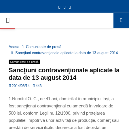
Facebook
Twitter
Youtube
Deschide bara de unelte
PRIMARY
MENU
Acasa
Comunicate de presă
Sancţiuni contravenţionale aplicate la data de 13 august 2014
Comunicate de presă
Sancţiuni contravenţionale aplicate la
data de 13 august 2014
2014/08/14
443
1.Numitul O. C., de 41 ani, domiciliat în municipiul Iaşi, a
fost sancţionat contravenţional cu amendă în valoare de
500 lei, conform Legii nr. 12/1990, privind protejarea
populaţiei împotriva unor activităţi de producţie, comerţ sau
prestări de servicii ilicite, deoarece a fost depistat pe