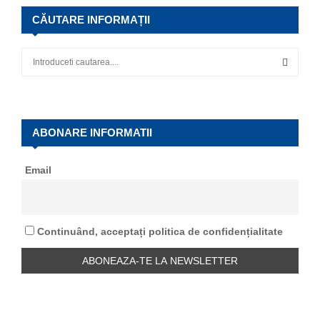
CĂUTARE INFORMAȚII
S
e
a
S
r
c
E
h
ABONARE INFORMATII
f
A
o
Email
r
R
:
C
Continuând, acceptați politica de confidențialitate
H