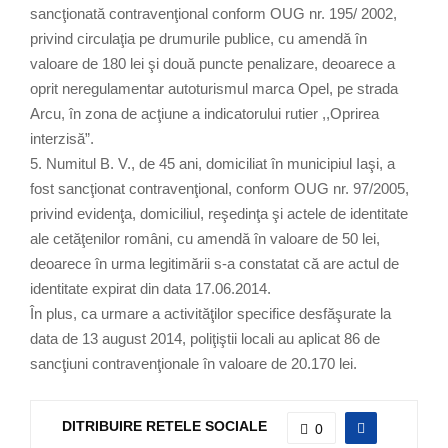
sancţionată contravenţional conform OUG nr. 195/ 2002,
privind circulaţia pe drumurile publice, cu amendă în
valoare de 180 lei şi două puncte penalizare, deoarece a
oprit neregulamentar autoturismul marca Opel, pe strada
Arcu, în zona de acţiune a indicatorului rutier ,,Oprirea
interzisă”.
5. Numitul B. V., de 45 ani, domiciliat în municipiul Iaşi, a
fost sancţionat contravenţional, conform OUG nr. 97/2005,
privind evidenţa, domiciliul, reşedinţa şi actele de identitate
ale cetăţenilor români, cu amendă în valoare de 50 lei,
deoarece în urma legitimării s-a constatat că are actul de
identitate expirat din data 17.06.2014.
În plus, ca urmare a activităţilor specifice desfăşurate la
data de 13 august 2014, poliţiştii locali au aplicat 86 de
sancţiuni contravenţionale în valoare de 20.170 lei.
DITRIBUIRE RETELE SOCIALE
0